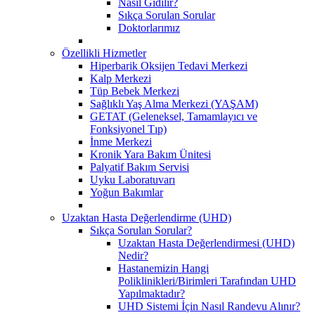
Nasıl Gidilir?
Sıkça Sorulan Sorular
Doktorlarımız
Özellikli Hizmetler
Hiperbarik Oksijen Tedavi Merkezi
Kalp Merkezi
Tüp Bebek Merkezi
Sağlıklı Yaş Alma Merkezi (YAŞAM)
GETAT (Geleneksel, Tamamlayıcı ve
Fonksiyonel Tıp)
İnme Merkezi
Kronik Yara Bakım Ünitesi
Palyatif Bakım Servisi
Uyku Laboratuvarı
Yoğun Bakımlar
Uzaktan Hasta Değerlendirme (UHD)
Sıkça Sorulan Sorular?
Uzaktan Hasta Değerlendirmesi (UHD)
Nedir?
Hastanemizin Hangi
Poliklinikleri/Birimleri Tarafından UHD
Yapılmaktadır?
UHD Sistemi İçin Nasıl Randevu Alınır?