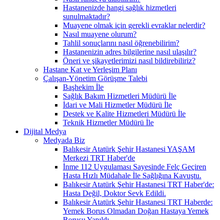
Hastanenizde hangi sağlık hizmetleri
sunulmaktadır?
Muayene olmak için gerekli evraklar nelerdir?
Nasıl muayene olurum?
Tahlil sonuçlarını nasıl öğrenebilirim?
Hastanenizin adres bilgilerine nasıl ulaşılır?
Öneri ve şikayetlerimizi nasıl bildirebiliriz?
Hastane Kat ve Yerleşim Planı
Çalışan-Yönetim Görüşme Talebi
Başhekim İle
Sağlık Bakım Hizmetleri Müdürü İle
İdari ve Mali Hizmetler Müdürü İle
Destek ve Kalite Hizmetleri Müdürü İle
Teknik Hizmetler Müdürü İle
Dijital Medya
Medyada Biz
Balıkesir Atatürk Şehir Hastanesi YAŞAM
Merkezi TRT Haber'de
İnme 112 Uygulaması Sayesinde Felç Geçiren
Hasta Hızlı Müdahale İle Sağlığına Kavuştu.
Balıkesir Atatürk Şehir Hastanesi TRT Haber'de:
Hasta Değil, Doktor Sevk Edildi.
Balıkesir Atatürk Şehir Hastanesi TRT Haberde:
Yemek Borus Olmadan Doğan Hastaya Yemek
Borusu Yapıldı.