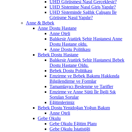
UHD Görüşmesi Nasıl Gerçekleşir?
UHD Sistemine Nasıl Giriş Yapılır?
UHD Sisteminde Sağlık Çalışanı İle
Görüşme Nasıl Yapılır?
Anne & Bebek
Anne Dostu Hastane
Anne Oteli
Balıkesir Atatürk Şehir Hastanesi Anne
Dostu Hastane oldu.
Anne Dostu Politikası
Bebek Dostu Hastane
Balıkesir Atatürk Şehir Hastanesi Bebek
Dostu Hastane Oldu.
Bebek Dostu Politikası
Emzirme ve Bebek Bakımı Hakkında
Bilgilendirme ve Formlar
Tamamlayıcı Beslenme ve Tarifler
Emzirme ve Anne Sütü İle İlgili Sık
Sorulan Sorular
Eğitimlerimiz
Bebek Dostu Yenidoğan Yoğun Bakım
Anne Oteli
Gebe Okulu
Gebe Okulu Eğitim Planı
Gebe Okulu İstatistiği