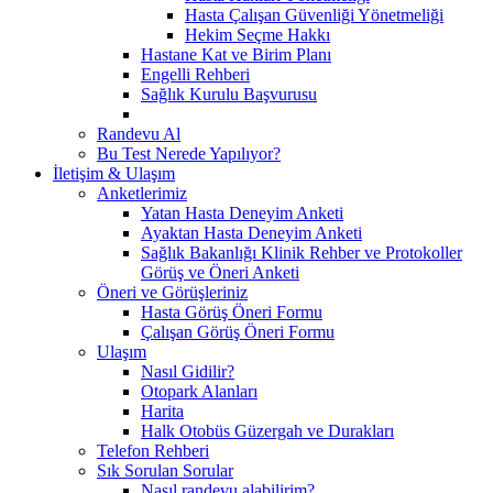
Hasta Çalışan Güvenliği Yönetmeliği
Hekim Seçme Hakkı
Hastane Kat ve Birim Planı
Engelli Rehberi
Sağlık Kurulu Başvurusu
Randevu Al
Bu Test Nerede Yapılıyor?
İletişim & Ulaşım
Anketlerimiz
Yatan Hasta Deneyim Anketi
Ayaktan Hasta Deneyim Anketi
Sağlık Bakanlığı Klinik Rehber ve Protokoller
Görüş ve Öneri Anketi
Öneri ve Görüşleriniz
Hasta Görüş Öneri Formu
Çalışan Görüş Öneri Formu
Ulaşım
Nasıl Gidilir?
Otopark Alanları
Harita
Halk Otobüs Güzergah ve Durakları
Telefon Rehberi
Sık Sorulan Sorular
Nasıl randevu alabilirim?