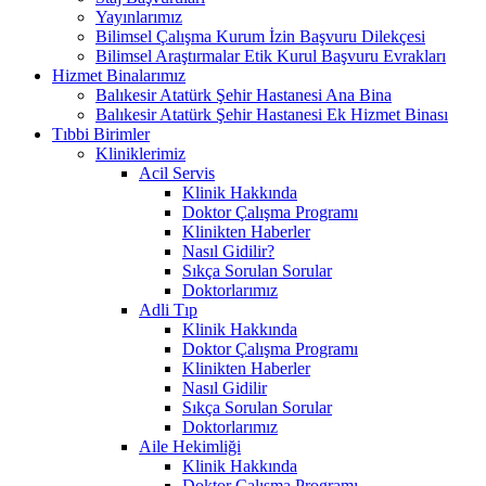
Yayınlarımız
Bilimsel Çalışma Kurum İzin Başvuru Dilekçesi
Bilimsel Araştırmalar Etik Kurul Başvuru Evrakları
Hizmet Binalarımız
Balıkesir Atatürk Şehir Hastanesi Ana Bina
Balıkesir Atatürk Şehir Hastanesi Ek Hizmet Binası
Tıbbi Birimler
Kliniklerimiz
Acil Servis
Klinik Hakkında
Doktor Çalışma Programı
Klinikten Haberler
Nasıl Gidilir?
Sıkça Sorulan Sorular
Doktorlarımız
Adli Tıp
Klinik Hakkında
Doktor Çalışma Programı
Klinikten Haberler
Nasıl Gidilir
Sıkça Sorulan Sorular
Doktorlarımız
Aile Hekimliği
Klinik Hakkında
Doktor Çalışma Programı