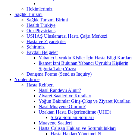
Hekimlerimiz
Sağlık Turizmi
Sağlık Turizmi Birimi
Health Türkiye
Our Physicians
USHAŞ Uluslararası Hasta Çağrı Merkezi
Hasta ve Ziyaretçiler
Şehirimiz
Faydalı Belgeler
Yabancı Uyruklu Kişiler İçin Hasta Bilgi Kartları
İkamet İzni Bulunan Yabancı Uyruklu Kişilerin
Sigorta Talep Yazısı
Danışma Formu (Send us Inquiry)
Yönlendirme
Hasta Rehberi
Nasıl Randevu Alınır?
Ziyaret Saatleri ve Kuralları
Yoğun Bakımlar Giriş-Çıkış ve Ziyaret Kuralları
Nasıl Muayene Olurum?
Uzaktan Hasta Değerlendirme (UHD)
Sıkça Sorulan Sorular?
Muayene Saatleri
Hasta-Çalışan Hakları ve Sorumlulukları
Hasta Hakları Yönetmeliği