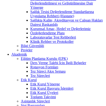
Değerlendirilmesi ve Geliştirilmesine Dair
Yönerge
Sağlık Tesisi Değerlendirme Standartlarına
Uygulama Rehberi (Hastane)
Sağlıkta Kalite, Akreditasyon ve Çalışan Hakları
Dairesi Başkanlığı
Kurumsal Amaç, Hedef ve Değerlerimiz
Özdeğerlendirme Planı
Laboratuvarlar Test Rehberleri
Klinik Rehber ve Protokoller
Bilgi Güvenliği
Projeler
Akademik
Eğitim Planlama Kurulu (EPK)
Ders Verme Talebi İçin İlgili Belgeler
Rotasyon Formları
Tez Süreci Akış Şeması
Tez Süreçleri
Etik Kurul
Etik Kurul Yönerge
Etik Kurul Başvuru İşlemleri
Etik Kurul Üyeleri
Toplantı Takvimi
Asistanlık Süreçleri
Staj Başvuruları