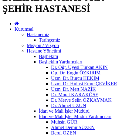
ŞEHİR HASTANESİ
Kurumsal
Hastanemiz
Tarihçemiz
Misyon / Vizyon
Hastane Yönetimi
Başhekim
Başhekim Yardımcıları
Dr. Öğr. Üyesi Türkan AKIN
Op. Dr. Engin ÖZKIRIM
Uzm. Dr. Burcu HEKİM
Uzm. Dr. Hulusi Emre ÇEVİKER
Uzm. Dr. Mert NAZİK
Dr. Murat KARAKÖSE
Dr. Merve Selin ÖZKAYMAK
Dr. Ahmet UZUN
İdari ve Mali İşler Müdürü
İdari ve Mali İşler Müdür Yardımcıları
Muhsin GÜR
Ahmet Demir SÜZEN
Berul ÖZEN