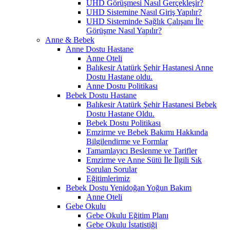
UHD Görüşmesi Nasıl Gerçekleşir?
UHD Sistemine Nasıl Giriş Yapılır?
UHD Sisteminde Sağlık Çalışanı İle
Görüşme Nasıl Yapılır?
Anne & Bebek
Anne Dostu Hastane
Anne Oteli
Balıkesir Atatürk Şehir Hastanesi Anne
Dostu Hastane oldu.
Anne Dostu Politikası
Bebek Dostu Hastane
Balıkesir Atatürk Şehir Hastanesi Bebek
Dostu Hastane Oldu.
Bebek Dostu Politikası
Emzirme ve Bebek Bakımı Hakkında
Bilgilendirme ve Formlar
Tamamlayıcı Beslenme ve Tarifler
Emzirme ve Anne Sütü İle İlgili Sık
Sorulan Sorular
Eğitimlerimiz
Bebek Dostu Yenidoğan Yoğun Bakım
Anne Oteli
Gebe Okulu
Gebe Okulu Eğitim Planı
Gebe Okulu İstatistiği