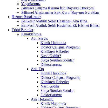
Yayınlarımız
Bilimsel Çalışma Kurum İzin Başvuru Dilekçesi
Bilimsel Araştırmalar Etik Kurul Başvuru Evrakları
Hizmet Binalarımız
Balıkesir Atatürk Şehir Hastanesi Ana Bina
Balıkesir Atatürk Şehir Hastanesi Ek Hizmet Binası
Tıbbi Birimler
Kliniklerimiz
Acil Servis
Klinik Hakkında
Doktor Çalışma Programı
Klinikten Haberler
Nasıl Gidilir?
Sıkça Sorulan Sorular
Doktorlarımız
Adli Tıp
Klinik Hakkında
Doktor Çalışma Programı
Klinikten Haberler
Nasıl Gidilir
Sıkça Sorulan Sorular
Doktorlarımız
Aile Hekimliği
Klinik Hakkında
Doktor Çalışma Programı