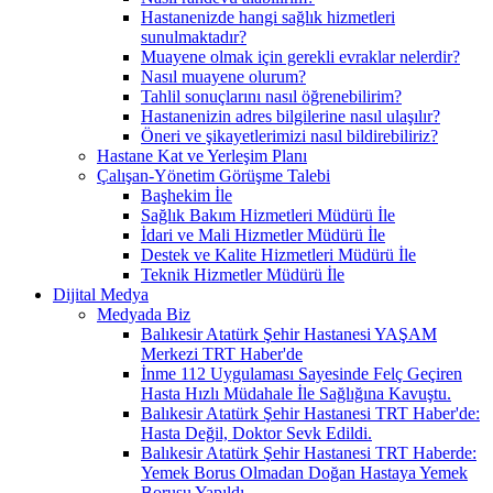
Hastanenizde hangi sağlık hizmetleri
sunulmaktadır?
Muayene olmak için gerekli evraklar nelerdir?
Nasıl muayene olurum?
Tahlil sonuçlarını nasıl öğrenebilirim?
Hastanenizin adres bilgilerine nasıl ulaşılır?
Öneri ve şikayetlerimizi nasıl bildirebiliriz?
Hastane Kat ve Yerleşim Planı
Çalışan-Yönetim Görüşme Talebi
Başhekim İle
Sağlık Bakım Hizmetleri Müdürü İle
İdari ve Mali Hizmetler Müdürü İle
Destek ve Kalite Hizmetleri Müdürü İle
Teknik Hizmetler Müdürü İle
Dijital Medya
Medyada Biz
Balıkesir Atatürk Şehir Hastanesi YAŞAM
Merkezi TRT Haber'de
İnme 112 Uygulaması Sayesinde Felç Geçiren
Hasta Hızlı Müdahale İle Sağlığına Kavuştu.
Balıkesir Atatürk Şehir Hastanesi TRT Haber'de:
Hasta Değil, Doktor Sevk Edildi.
Balıkesir Atatürk Şehir Hastanesi TRT Haberde:
Yemek Borus Olmadan Doğan Hastaya Yemek
Borusu Yapıldı.