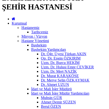
ŞEHİR HASTANESİ
Kurumsal
Hastanemiz
Tarihçemiz
Misyon / Vizyon
Hastane Yönetimi
Başhekim
Başhekim Yardımcıları
Dr. Öğr. Üyesi Türkan AKIN
Op. Dr. Engin ÖZKIRIM
Uzm. Dr. Burcu HEKİM
Uzm. Dr. Hulusi Emre ÇEVİKER
Uzm. Dr. Mert NAZİK
Dr. Murat KARAKÖSE
Dr. Merve Selin ÖZKAYMAK
Dr. Ahmet UZUN
İdari ve Mali İşler Müdürü
İdari ve Mali İşler Müdür Yardımcıları
Muhsin GÜR
Ahmet Demir SÜZEN
Berul ÖZEN