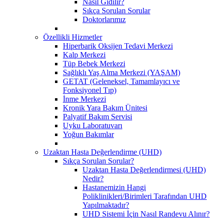
Nasıl Gidilir?
Sıkça Sorulan Sorular
Doktorlarımız
Özellikli Hizmetler
Hiperbarik Oksijen Tedavi Merkezi
Kalp Merkezi
Tüp Bebek Merkezi
Sağlıklı Yaş Alma Merkezi (YAŞAM)
GETAT (Geleneksel, Tamamlayıcı ve
Fonksiyonel Tıp)
İnme Merkezi
Kronik Yara Bakım Ünitesi
Palyatif Bakım Servisi
Uyku Laboratuvarı
Yoğun Bakımlar
Uzaktan Hasta Değerlendirme (UHD)
Sıkça Sorulan Sorular?
Uzaktan Hasta Değerlendirmesi (UHD)
Nedir?
Hastanemizin Hangi
Poliklinikleri/Birimleri Tarafından UHD
Yapılmaktadır?
UHD Sistemi İçin Nasıl Randevu Alınır?