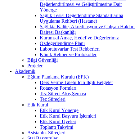
Değerlendirilmesi ve Geliştirilmesine Dair
Yönerge
Sağlık Tesisi Değerlendirme Standartlarına
Uygulama Rehberi (Hastane)
Sağlıkta Kalite, Akreditasyon ve Çalışan Hakları
Dairesi Başkanlığı
Kurumsal Amaç, Hedef ve Değerlerimiz
Özdeğerlendirme Planı
Laboratuvarlar Test Rehberleri
Klinik Rehber ve Protokoller
Bilgi Güvenliği
Projeler
Akademik
Eğitim Planlama Kurulu (EPK)
Ders Verme Talebi İçin İlgili Belgeler
Rotasyon Formları
Tez Süreci Akış Şeması
Tez Süreçleri
Etik Kurul
Etik Kurul Yönerge
Etik Kurul Başvuru İşlemleri
Etik Kurul Üyeleri
Toplantı Takvimi
Asistanlık Süreçleri
Staj Başvuruları