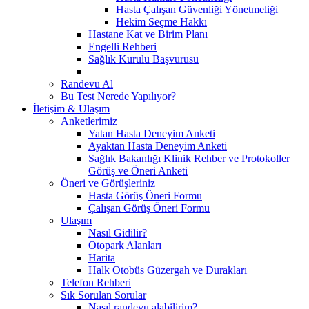
Hasta Çalışan Güvenliği Yönetmeliği
Hekim Seçme Hakkı
Hastane Kat ve Birim Planı
Engelli Rehberi
Sağlık Kurulu Başvurusu
Randevu Al
Bu Test Nerede Yapılıyor?
İletişim & Ulaşım
Anketlerimiz
Yatan Hasta Deneyim Anketi
Ayaktan Hasta Deneyim Anketi
Sağlık Bakanlığı Klinik Rehber ve Protokoller
Görüş ve Öneri Anketi
Öneri ve Görüşleriniz
Hasta Görüş Öneri Formu
Çalışan Görüş Öneri Formu
Ulaşım
Nasıl Gidilir?
Otopark Alanları
Harita
Halk Otobüs Güzergah ve Durakları
Telefon Rehberi
Sık Sorulan Sorular
Nasıl randevu alabilirim?