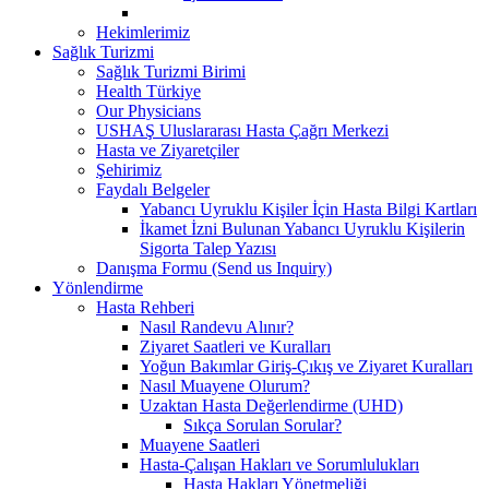
Hekimlerimiz
Sağlık Turizmi
Sağlık Turizmi Birimi
Health Türkiye
Our Physicians
USHAŞ Uluslararası Hasta Çağrı Merkezi
Hasta ve Ziyaretçiler
Şehirimiz
Faydalı Belgeler
Yabancı Uyruklu Kişiler İçin Hasta Bilgi Kartları
İkamet İzni Bulunan Yabancı Uyruklu Kişilerin
Sigorta Talep Yazısı
Danışma Formu (Send us Inquiry)
Yönlendirme
Hasta Rehberi
Nasıl Randevu Alınır?
Ziyaret Saatleri ve Kuralları
Yoğun Bakımlar Giriş-Çıkış ve Ziyaret Kuralları
Nasıl Muayene Olurum?
Uzaktan Hasta Değerlendirme (UHD)
Sıkça Sorulan Sorular?
Muayene Saatleri
Hasta-Çalışan Hakları ve Sorumlulukları
Hasta Hakları Yönetmeliği