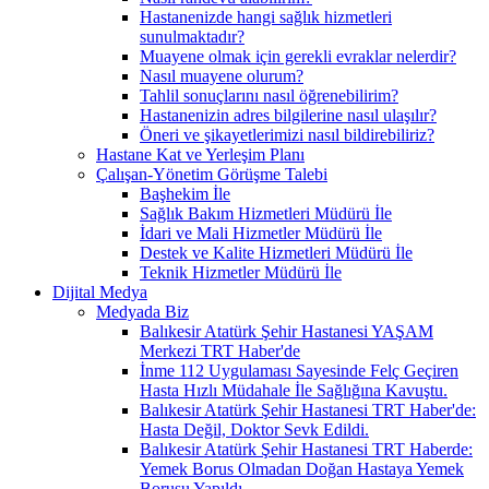
Hastanenizde hangi sağlık hizmetleri
sunulmaktadır?
Muayene olmak için gerekli evraklar nelerdir?
Nasıl muayene olurum?
Tahlil sonuçlarını nasıl öğrenebilirim?
Hastanenizin adres bilgilerine nasıl ulaşılır?
Öneri ve şikayetlerimizi nasıl bildirebiliriz?
Hastane Kat ve Yerleşim Planı
Çalışan-Yönetim Görüşme Talebi
Başhekim İle
Sağlık Bakım Hizmetleri Müdürü İle
İdari ve Mali Hizmetler Müdürü İle
Destek ve Kalite Hizmetleri Müdürü İle
Teknik Hizmetler Müdürü İle
Dijital Medya
Medyada Biz
Balıkesir Atatürk Şehir Hastanesi YAŞAM
Merkezi TRT Haber'de
İnme 112 Uygulaması Sayesinde Felç Geçiren
Hasta Hızlı Müdahale İle Sağlığına Kavuştu.
Balıkesir Atatürk Şehir Hastanesi TRT Haber'de:
Hasta Değil, Doktor Sevk Edildi.
Balıkesir Atatürk Şehir Hastanesi TRT Haberde:
Yemek Borus Olmadan Doğan Hastaya Yemek
Borusu Yapıldı.