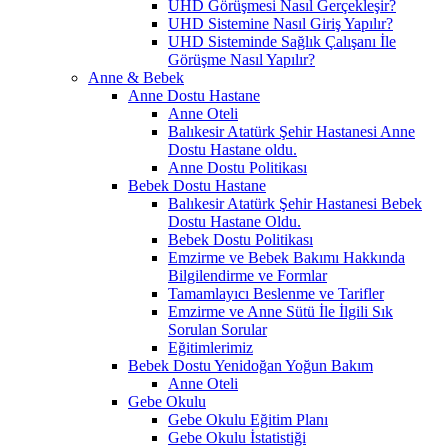
UHD Görüşmesi Nasıl Gerçekleşir?
UHD Sistemine Nasıl Giriş Yapılır?
UHD Sisteminde Sağlık Çalışanı İle
Görüşme Nasıl Yapılır?
Anne & Bebek
Anne Dostu Hastane
Anne Oteli
Balıkesir Atatürk Şehir Hastanesi Anne
Dostu Hastane oldu.
Anne Dostu Politikası
Bebek Dostu Hastane
Balıkesir Atatürk Şehir Hastanesi Bebek
Dostu Hastane Oldu.
Bebek Dostu Politikası
Emzirme ve Bebek Bakımı Hakkında
Bilgilendirme ve Formlar
Tamamlayıcı Beslenme ve Tarifler
Emzirme ve Anne Sütü İle İlgili Sık
Sorulan Sorular
Eğitimlerimiz
Bebek Dostu Yenidoğan Yoğun Bakım
Anne Oteli
Gebe Okulu
Gebe Okulu Eğitim Planı
Gebe Okulu İstatistiği