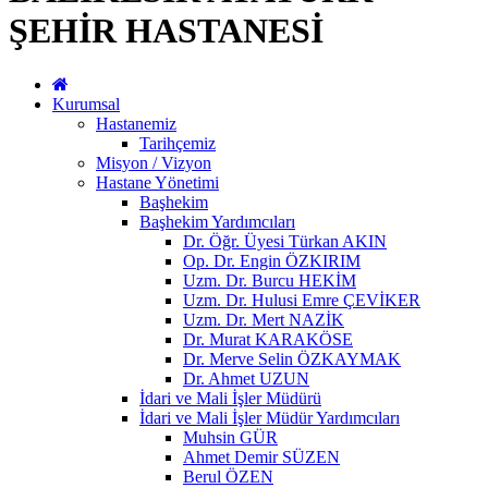
ŞEHİR HASTANESİ
Kurumsal
Hastanemiz
Tarihçemiz
Misyon / Vizyon
Hastane Yönetimi
Başhekim
Başhekim Yardımcıları
Dr. Öğr. Üyesi Türkan AKIN
Op. Dr. Engin ÖZKIRIM
Uzm. Dr. Burcu HEKİM
Uzm. Dr. Hulusi Emre ÇEVİKER
Uzm. Dr. Mert NAZİK
Dr. Murat KARAKÖSE
Dr. Merve Selin ÖZKAYMAK
Dr. Ahmet UZUN
İdari ve Mali İşler Müdürü
İdari ve Mali İşler Müdür Yardımcıları
Muhsin GÜR
Ahmet Demir SÜZEN
Berul ÖZEN