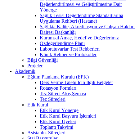
Değerlendirilmesi ve Geliştirilmesine Dair
Yönerge
Sağlık Tesisi Değerlendirme Standartlarına
Uygulama Rehberi (Hastane)
Sağlıkta Kalite, Akreditasyon ve Çalışan Hakları
Dairesi Başkanlığı
Kurumsal Amaç, Hedef ve Değerlerimiz
Özdeğerlendirme Planı
Laboratuvarlar Test Rehberleri
Klinik Rehber ve Protokoller
Bilgi Güvenliği
Projeler
Akademik
Eğitim Planlama Kurulu (EPK)
Ders Verme Talebi İçin İlgili Belgeler
Rotasyon Formları
Tez Süreci Akış Şeması
Tez Süreçleri
Etik Kurul
Etik Kurul Yönerge
Etik Kurul Başvuru İşlemleri
Etik Kurul Üyeleri
Toplantı Takvimi
Asistanlık Süreçleri
Staj Başvuruları