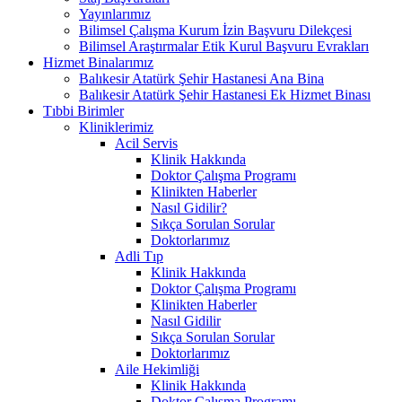
Yayınlarımız
Bilimsel Çalışma Kurum İzin Başvuru Dilekçesi
Bilimsel Araştırmalar Etik Kurul Başvuru Evrakları
Hizmet Binalarımız
Balıkesir Atatürk Şehir Hastanesi Ana Bina
Balıkesir Atatürk Şehir Hastanesi Ek Hizmet Binası
Tıbbi Birimler
Kliniklerimiz
Acil Servis
Klinik Hakkında
Doktor Çalışma Programı
Klinikten Haberler
Nasıl Gidilir?
Sıkça Sorulan Sorular
Doktorlarımız
Adli Tıp
Klinik Hakkında
Doktor Çalışma Programı
Klinikten Haberler
Nasıl Gidilir
Sıkça Sorulan Sorular
Doktorlarımız
Aile Hekimliği
Klinik Hakkında
Doktor Çalışma Programı