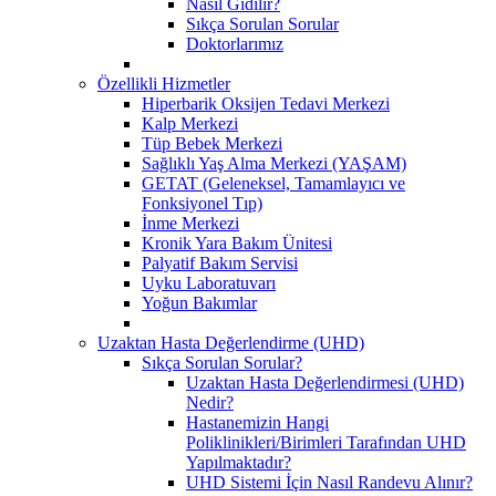
Nasıl Gidilir?
Sıkça Sorulan Sorular
Doktorlarımız
Özellikli Hizmetler
Hiperbarik Oksijen Tedavi Merkezi
Kalp Merkezi
Tüp Bebek Merkezi
Sağlıklı Yaş Alma Merkezi (YAŞAM)
GETAT (Geleneksel, Tamamlayıcı ve
Fonksiyonel Tıp)
İnme Merkezi
Kronik Yara Bakım Ünitesi
Palyatif Bakım Servisi
Uyku Laboratuvarı
Yoğun Bakımlar
Uzaktan Hasta Değerlendirme (UHD)
Sıkça Sorulan Sorular?
Uzaktan Hasta Değerlendirmesi (UHD)
Nedir?
Hastanemizin Hangi
Poliklinikleri/Birimleri Tarafından UHD
Yapılmaktadır?
UHD Sistemi İçin Nasıl Randevu Alınır?