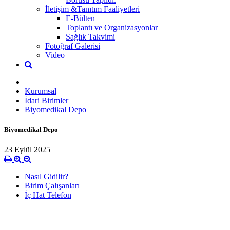
İletişim &Tanıtım Faaliyetleri
E-Bülten
Toplantı ve Organizasyonlar
Sağlık Takvimi
Fotoğraf Galerisi
Video
Kurumsal
İdari Birimler
Biyomedikal Depo
Biyomedikal Depo
23 Eylül 2025
Nasıl Gidilir?
Birim Çalışanları
İç Hat Telefon