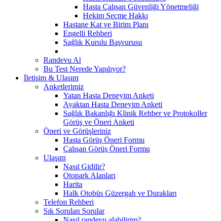
Hasta Çalışan Güvenliği Yönetmeliği
Hekim Seçme Hakkı
Hastane Kat ve Birim Planı
Engelli Rehberi
Sağlık Kurulu Başvurusu
Randevu Al
Bu Test Nerede Yapılıyor?
İletişim & Ulaşım
Anketlerimiz
Yatan Hasta Deneyim Anketi
Ayaktan Hasta Deneyim Anketi
Sağlık Bakanlığı Klinik Rehber ve Protokoller
Görüş ve Öneri Anketi
Öneri ve Görüşleriniz
Hasta Görüş Öneri Formu
Çalışan Görüş Öneri Formu
Ulaşım
Nasıl Gidilir?
Otopark Alanları
Harita
Halk Otobüs Güzergah ve Durakları
Telefon Rehberi
Sık Sorulan Sorular
Nasıl randevu alabilirim?