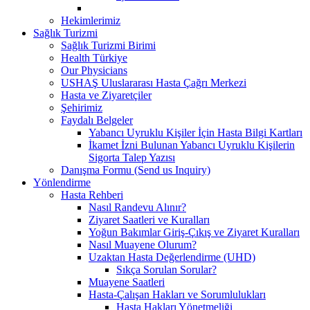
Hekimlerimiz
Sağlık Turizmi
Sağlık Turizmi Birimi
Health Türkiye
Our Physicians
USHAŞ Uluslararası Hasta Çağrı Merkezi
Hasta ve Ziyaretçiler
Şehirimiz
Faydalı Belgeler
Yabancı Uyruklu Kişiler İçin Hasta Bilgi Kartları
İkamet İzni Bulunan Yabancı Uyruklu Kişilerin
Sigorta Talep Yazısı
Danışma Formu (Send us Inquiry)
Yönlendirme
Hasta Rehberi
Nasıl Randevu Alınır?
Ziyaret Saatleri ve Kuralları
Yoğun Bakımlar Giriş-Çıkış ve Ziyaret Kuralları
Nasıl Muayene Olurum?
Uzaktan Hasta Değerlendirme (UHD)
Sıkça Sorulan Sorular?
Muayene Saatleri
Hasta-Çalışan Hakları ve Sorumlulukları
Hasta Hakları Yönetmeliği