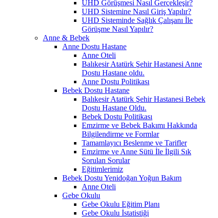
UHD Görüşmesi Nasıl Gerçekleşir?
UHD Sistemine Nasıl Giriş Yapılır?
UHD Sisteminde Sağlık Çalışanı İle
Görüşme Nasıl Yapılır?
Anne & Bebek
Anne Dostu Hastane
Anne Oteli
Balıkesir Atatürk Şehir Hastanesi Anne
Dostu Hastane oldu.
Anne Dostu Politikası
Bebek Dostu Hastane
Balıkesir Atatürk Şehir Hastanesi Bebek
Dostu Hastane Oldu.
Bebek Dostu Politikası
Emzirme ve Bebek Bakımı Hakkında
Bilgilendirme ve Formlar
Tamamlayıcı Beslenme ve Tarifler
Emzirme ve Anne Sütü İle İlgili Sık
Sorulan Sorular
Eğitimlerimiz
Bebek Dostu Yenidoğan Yoğun Bakım
Anne Oteli
Gebe Okulu
Gebe Okulu Eğitim Planı
Gebe Okulu İstatistiği