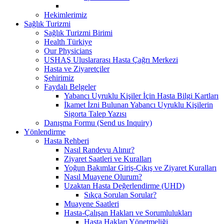
Hekimlerimiz
Sağlık Turizmi
Sağlık Turizmi Birimi
Health Türkiye
Our Physicians
USHAŞ Uluslararası Hasta Çağrı Merkezi
Hasta ve Ziyaretçiler
Şehirimiz
Faydalı Belgeler
Yabancı Uyruklu Kişiler İçin Hasta Bilgi Kartları
İkamet İzni Bulunan Yabancı Uyruklu Kişilerin
Sigorta Talep Yazısı
Danışma Formu (Send us Inquiry)
Yönlendirme
Hasta Rehberi
Nasıl Randevu Alınır?
Ziyaret Saatleri ve Kuralları
Yoğun Bakımlar Giriş-Çıkış ve Ziyaret Kuralları
Nasıl Muayene Olurum?
Uzaktan Hasta Değerlendirme (UHD)
Sıkça Sorulan Sorular?
Muayene Saatleri
Hasta-Çalışan Hakları ve Sorumlulukları
Hasta Hakları Yönetmeliği