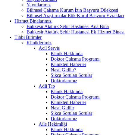
Yayınlarımız
Bilimsel Çalışma Kurum İzin Başvuru Dilekçesi
Bilimsel Araştırmalar Etik Kurul Başvuru Evrakları
Hizmet Binalarımız
Balıkesir Atatürk Şehir Hastanesi Ana Bina
Balıkesir Atatürk Şehir Hastanesi Ek Hizmet Binası
Tıbbi Birimler
Kliniklerimiz
Acil Servis
Klinik Hakkında
Doktor Çalışma Programı
Klinikten Haberler
Nasıl Gidilir?
Sıkça Sorulan Sorular
Doktorlarımız
Adli Tıp
Klinik Hakkında
Doktor Çalışma Programı
Klinikten Haberler
Nasıl Gidilir
Sıkça Sorulan Sorular
Doktorlarımız
Aile Hekimliği
Klinik Hakkında
Doktor Çalışma Programı