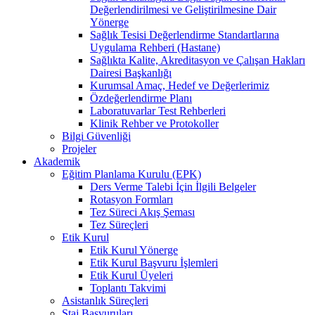
Değerlendirilmesi ve Geliştirilmesine Dair
Yönerge
Sağlık Tesisi Değerlendirme Standartlarına
Uygulama Rehberi (Hastane)
Sağlıkta Kalite, Akreditasyon ve Çalışan Hakları
Dairesi Başkanlığı
Kurumsal Amaç, Hedef ve Değerlerimiz
Özdeğerlendirme Planı
Laboratuvarlar Test Rehberleri
Klinik Rehber ve Protokoller
Bilgi Güvenliği
Projeler
Akademik
Eğitim Planlama Kurulu (EPK)
Ders Verme Talebi İçin İlgili Belgeler
Rotasyon Formları
Tez Süreci Akış Şeması
Tez Süreçleri
Etik Kurul
Etik Kurul Yönerge
Etik Kurul Başvuru İşlemleri
Etik Kurul Üyeleri
Toplantı Takvimi
Asistanlık Süreçleri
Staj Başvuruları