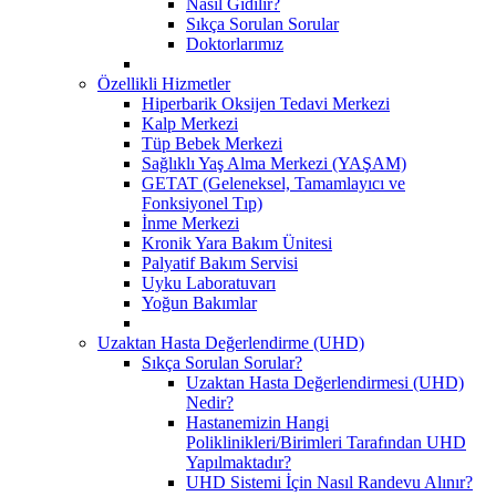
Nasıl Gidilir?
Sıkça Sorulan Sorular
Doktorlarımız
Özellikli Hizmetler
Hiperbarik Oksijen Tedavi Merkezi
Kalp Merkezi
Tüp Bebek Merkezi
Sağlıklı Yaş Alma Merkezi (YAŞAM)
GETAT (Geleneksel, Tamamlayıcı ve
Fonksiyonel Tıp)
İnme Merkezi
Kronik Yara Bakım Ünitesi
Palyatif Bakım Servisi
Uyku Laboratuvarı
Yoğun Bakımlar
Uzaktan Hasta Değerlendirme (UHD)
Sıkça Sorulan Sorular?
Uzaktan Hasta Değerlendirmesi (UHD)
Nedir?
Hastanemizin Hangi
Poliklinikleri/Birimleri Tarafından UHD
Yapılmaktadır?
UHD Sistemi İçin Nasıl Randevu Alınır?