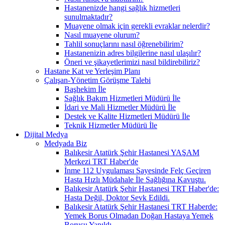
Hastanenizde hangi sağlık hizmetleri
sunulmaktadır?
Muayene olmak için gerekli evraklar nelerdir?
Nasıl muayene olurum?
Tahlil sonuçlarını nasıl öğrenebilirim?
Hastanenizin adres bilgilerine nasıl ulaşılır?
Öneri ve şikayetlerimizi nasıl bildirebiliriz?
Hastane Kat ve Yerleşim Planı
Çalışan-Yönetim Görüşme Talebi
Başhekim İle
Sağlık Bakım Hizmetleri Müdürü İle
İdari ve Mali Hizmetler Müdürü İle
Destek ve Kalite Hizmetleri Müdürü İle
Teknik Hizmetler Müdürü İle
Dijital Medya
Medyada Biz
Balıkesir Atatürk Şehir Hastanesi YAŞAM
Merkezi TRT Haber'de
İnme 112 Uygulaması Sayesinde Felç Geçiren
Hasta Hızlı Müdahale İle Sağlığına Kavuştu.
Balıkesir Atatürk Şehir Hastanesi TRT Haber'de:
Hasta Değil, Doktor Sevk Edildi.
Balıkesir Atatürk Şehir Hastanesi TRT Haberde:
Yemek Borus Olmadan Doğan Hastaya Yemek
Borusu Yapıldı.