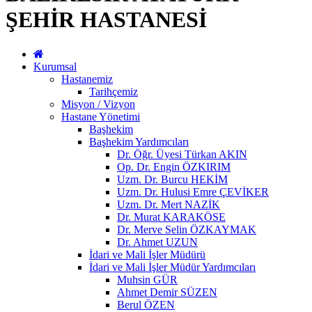
ŞEHİR HASTANESİ
Kurumsal
Hastanemiz
Tarihçemiz
Misyon / Vizyon
Hastane Yönetimi
Başhekim
Başhekim Yardımcıları
Dr. Öğr. Üyesi Türkan AKIN
Op. Dr. Engin ÖZKIRIM
Uzm. Dr. Burcu HEKİM
Uzm. Dr. Hulusi Emre ÇEVİKER
Uzm. Dr. Mert NAZİK
Dr. Murat KARAKÖSE
Dr. Merve Selin ÖZKAYMAK
Dr. Ahmet UZUN
İdari ve Mali İşler Müdürü
İdari ve Mali İşler Müdür Yardımcıları
Muhsin GÜR
Ahmet Demir SÜZEN
Berul ÖZEN