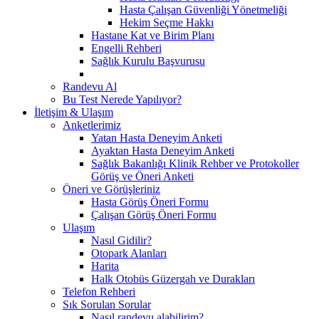
Hasta Çalışan Güvenliği Yönetmeliği
Hekim Seçme Hakkı
Hastane Kat ve Birim Planı
Engelli Rehberi
Sağlık Kurulu Başvurusu
Randevu Al
Bu Test Nerede Yapılıyor?
İletişim & Ulaşım
Anketlerimiz
Yatan Hasta Deneyim Anketi
Ayaktan Hasta Deneyim Anketi
Sağlık Bakanlığı Klinik Rehber ve Protokoller
Görüş ve Öneri Anketi
Öneri ve Görüşleriniz
Hasta Görüş Öneri Formu
Çalışan Görüş Öneri Formu
Ulaşım
Nasıl Gidilir?
Otopark Alanları
Harita
Halk Otobüs Güzergah ve Durakları
Telefon Rehberi
Sık Sorulan Sorular
Nasıl randevu alabilirim?