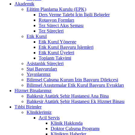
Akademik
Eğitim Planlama Kurulu (EPK)
Ders Verme Talebi İçin İlgili Belgeler
Rotasyon Formları
Tez Süreci Akış Şeması
Tez Süreçleri
Etik Kurul
Etik Kurul Yönerge
Etik Kurul Başvuru İşlemleri
Etik Kurul Üyeleri
Toplantı Takvimi
Asistanlık Süreçleri
Staj Başvuruları
Yayınlarımız
Bilimsel Çalışma Kurum İzin Başvuru Dilekçesi
Bilimsel Araştırmalar Etik Kurul Başvuru Evrakları
Hizmet Binalarımız
Balıkesir Atatürk Şehir Hastanesi Ana Bina
Balıkesir Atatürk Şehir Hastanesi Ek Hizmet Binası
Tıbbi Birimler
Kliniklerimiz
Acil Servis
Klinik Hakkında
Doktor Çalışma Programı
Klinikten Haberler