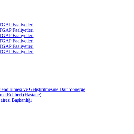
 TGAP Faaliyetleri
 TGAP Faaliyetleri
 TGAP Faaliyetleri
 TGAP Faaliyetleri
 TGAP Faaliyetleri
 TGAP Faaliyetleri
lendirilmesi ve Geliştirilmesine Dair Yönerge
ama Rehberi (Hastane)
airesi Başkanlığı