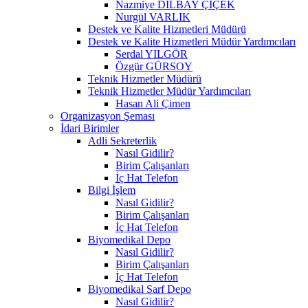
Nazmiye DİLBAY ÇİÇEK
Nurgül VARLIK
Destek ve Kalite Hizmetleri Müdürü
Destek ve Kalite Hizmetleri Müdür Yardımcıları
Serdal YILGÖR
Özgür GÜRSOY
Teknik Hizmetler Müdürü
Teknik Hizmetler Müdür Yardımcıları
Hasan Ali Çimen
Organizasyon Şeması
İdari Birimler
Adli Sekreterlik
Nasıl Gidilir?
Birim Çalışanları
İç Hat Telefon
Bilgi İşlem
Nasıl Gidilir?
Birim Çalışanları
İç Hat Telefon
Biyomedikal Depo
Nasıl Gidilir?
Birim Çalışanları
İç Hat Telefon
Biyomedikal Sarf Depo
Nasıl Gidilir?