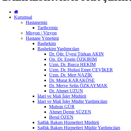
Kurumsal
Hastanemiz
Tarihçemiz
Misyon / Vizyon
Hastane Yönetimi
Başhekim
Başhekim Yardımcıları
Dr. Öğr. Üyesi Türkan AKIN
Op. Dr. Engin ÖZKIRIM
Uzm. Dr. Burcu HEKİM
Uzm. Dr. Hulusi Emre ÇEVİKER
Uzm. Dr. Mert NAZİK
Dr. Murat KARAKÖSE
Dr. Merve Selin ÖZKAYMAK
Dr. Ahmet UZUN
İdari ve Mali İşler Müdürü
İdari ve Mali İşler Müdür Yardımcıları
Muhsin GÜR
Ahmet Demir SÜZEN
Berul ÖZEN
Sağlık Bakım Hizmetleri Müdürü
Sağlık Bakım Hizmetleri Müdür Yardımcıları