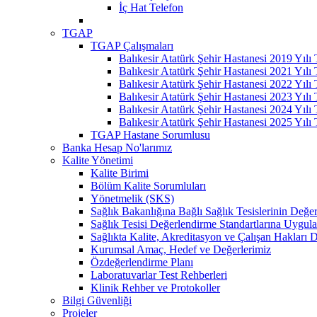
İç Hat Telefon
TGAP
TGAP Çalışmaları
Balıkesir Atatürk Şehir Hastanesi 2019 Yılı
Balıkesir Atatürk Şehir Hastanesi 2021 Yılı
Balıkesir Atatürk Şehir Hastanesi 2022 Yılı
Balıkesir Atatürk Şehir Hastanesi 2023 Yılı
Balıkesir Atatürk Şehir Hastanesi 2024 Yılı
Balıkesir Atatürk Şehir Hastanesi 2025 Yılı
TGAP Hastane Sorumlusu
Banka Hesap No'larımız
Kalite Yönetimi
Kalite Birimi
Bölüm Kalite Sorumluları
Yönetmelik (SKS)
Sağlık Bakanlığına Bağlı Sağlık Tesislerinin Değer
Sağlık Tesisi Değerlendirme Standartlarına Uygul
Sağlıkta Kalite, Akreditasyon ve Çalışan Hakları D
Kurumsal Amaç, Hedef ve Değerlerimiz
Özdeğerlendirme Planı
Laboratuvarlar Test Rehberleri
Klinik Rehber ve Protokoller
Bilgi Güvenliği
Projeler