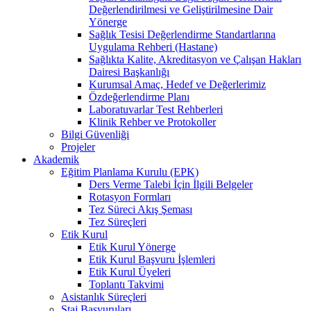
Değerlendirilmesi ve Geliştirilmesine Dair
Yönerge
Sağlık Tesisi Değerlendirme Standartlarına
Uygulama Rehberi (Hastane)
Sağlıkta Kalite, Akreditasyon ve Çalışan Hakları
Dairesi Başkanlığı
Kurumsal Amaç, Hedef ve Değerlerimiz
Özdeğerlendirme Planı
Laboratuvarlar Test Rehberleri
Klinik Rehber ve Protokoller
Bilgi Güvenliği
Projeler
Akademik
Eğitim Planlama Kurulu (EPK)
Ders Verme Talebi İçin İlgili Belgeler
Rotasyon Formları
Tez Süreci Akış Şeması
Tez Süreçleri
Etik Kurul
Etik Kurul Yönerge
Etik Kurul Başvuru İşlemleri
Etik Kurul Üyeleri
Toplantı Takvimi
Asistanlık Süreçleri
Staj Başvuruları