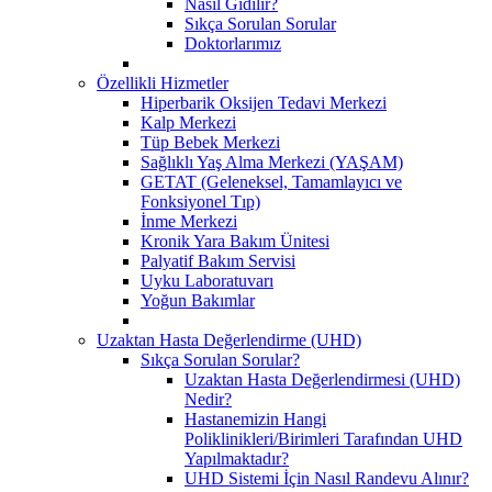
Nasıl Gidilir?
Sıkça Sorulan Sorular
Doktorlarımız
Özellikli Hizmetler
Hiperbarik Oksijen Tedavi Merkezi
Kalp Merkezi
Tüp Bebek Merkezi
Sağlıklı Yaş Alma Merkezi (YAŞAM)
GETAT (Geleneksel, Tamamlayıcı ve
Fonksiyonel Tıp)
İnme Merkezi
Kronik Yara Bakım Ünitesi
Palyatif Bakım Servisi
Uyku Laboratuvarı
Yoğun Bakımlar
Uzaktan Hasta Değerlendirme (UHD)
Sıkça Sorulan Sorular?
Uzaktan Hasta Değerlendirmesi (UHD)
Nedir?
Hastanemizin Hangi
Poliklinikleri/Birimleri Tarafından UHD
Yapılmaktadır?
UHD Sistemi İçin Nasıl Randevu Alınır?