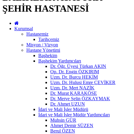
ŞEHİR HASTANESİ
Kurumsal
Hastanemiz
Tarihçemiz
Misyon / Vizyon
Hastane Yönetimi
Başhekim
Başhekim Yardımcıları
Dr. Öğr. Üyesi Türkan AKIN
Op. Dr. Engin ÖZKIRIM
Uzm. Dr. Burcu HEKİM
Uzm. Dr. Hulusi Emre ÇEVİKER
Uzm. Dr. Mert NAZİK
Dr. Murat KARAKÖSE
Dr. Merve Selin ÖZKAYMAK
Dr. Ahmet UZUN
İdari ve Mali İşler Müdürü
İdari ve Mali İşler Müdür Yardımcıları
Muhsin GÜR
Ahmet Demir SÜZEN
Berul ÖZEN