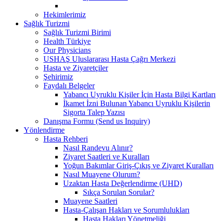
Hekimlerimiz
Sağlık Turizmi
Sağlık Turizmi Birimi
Health Türkiye
Our Physicians
USHAŞ Uluslararası Hasta Çağrı Merkezi
Hasta ve Ziyaretçiler
Şehirimiz
Faydalı Belgeler
Yabancı Uyruklu Kişiler İçin Hasta Bilgi Kartları
İkamet İzni Bulunan Yabancı Uyruklu Kişilerin
Sigorta Talep Yazısı
Danışma Formu (Send us Inquiry)
Yönlendirme
Hasta Rehberi
Nasıl Randevu Alınır?
Ziyaret Saatleri ve Kuralları
Yoğun Bakımlar Giriş-Çıkış ve Ziyaret Kuralları
Nasıl Muayene Olurum?
Uzaktan Hasta Değerlendirme (UHD)
Sıkça Sorulan Sorular?
Muayene Saatleri
Hasta-Çalışan Hakları ve Sorumlulukları
Hasta Hakları Yönetmeliği