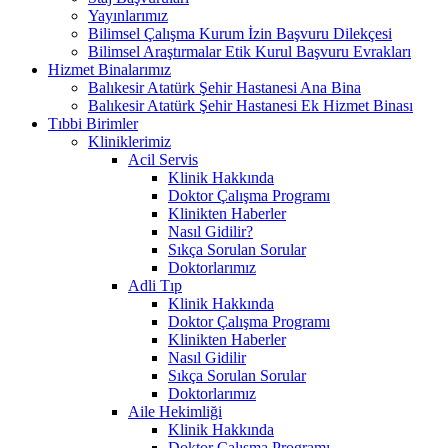
Yayınlarımız
Bilimsel Çalışma Kurum İzin Başvuru Dilekçesi
Bilimsel Araştırmalar Etik Kurul Başvuru Evrakları
Hizmet Binalarımız
Balıkesir Atatürk Şehir Hastanesi Ana Bina
Balıkesir Atatürk Şehir Hastanesi Ek Hizmet Binası
Tıbbi Birimler
Kliniklerimiz
Acil Servis
Klinik Hakkında
Doktor Çalışma Programı
Klinikten Haberler
Nasıl Gidilir?
Sıkça Sorulan Sorular
Doktorlarımız
Adli Tıp
Klinik Hakkında
Doktor Çalışma Programı
Klinikten Haberler
Nasıl Gidilir
Sıkça Sorulan Sorular
Doktorlarımız
Aile Hekimliği
Klinik Hakkında
Doktor Çalışma Programı