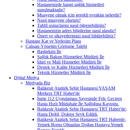
Hastanenizde hangi sağlık hizmetleri
sunulmaktadır?
Muayene olmak için gerekli evraklar nelerdir?
Nasıl muayene olurum?
Tahlil sonuçlarını nasıl öğrenebilirim?
Hastanenizin adres bilgilerine nasıl ulaşılır?
Öneri ve şikayetlerimizi nasıl bildirebiliriz?
Hastane Kat ve Yerleşim Planı
Çalışan-Yönetim Görüşme Talebi
Başhekim İle
Sağlık Bakım Hizmetleri Müdürü İle
İdari ve Mali Hizmetler Müdürü İle
Destek ve Kalite Hizmetleri Müdürü İle
Teknik Hizmetler Müdürü İle
Dijital Medya
Medyada Biz
Balıkesir Atatürk Şehir Hastanesi YAŞAM
Merkezi TRT Haber'de
İnme 112 Uygulaması Sayesinde Felç Geçiren
Hasta Hızlı Müdahale İle Sağlığına Kavuştu.
Balıkesir Atatürk Şehir Hastanesi TRT Haber'de:
Hasta Değil, Doktor Sevk Edildi.
Balıkesir Atatürk Şehir Hastanesi TRT Haberde:
Yemek Borus Olmadan Doğan Hastaya Yemek
Borusu Yapıldı.