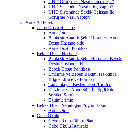
UHD Görüşmesi Nasıl Gerçekleşir?
UHD Sistemine Nasıl Giriş Yapılır?
UHD Sisteminde Sağlık Çalışanı İle
Görüşme Nasıl Yapılır?
Anne & Bebek
Anne Dostu Hastane
Anne Oteli
Balıkesir Atatürk Şehir Hastanesi Anne
Dostu Hastane oldu.
Anne Dostu Politikası
Bebek Dostu Hastane
Balıkesir Atatürk Şehir Hastanesi Bebek
Dostu Hastane Oldu.
Bebek Dostu Politikası
Emzirme ve Bebek Bakımı Hakkında
Bilgilendirme ve Formlar
Tamamlayıcı Beslenme ve Tarifler
Emzirme ve Anne Sütü İle İlgili Sık
Sorulan Sorular
Eğitimlerimiz
Bebek Dostu Yenidoğan Yoğun Bakım
Anne Oteli
Gebe Okulu
Gebe Okulu Eğitim Planı
Gebe Okulu İstatistiği