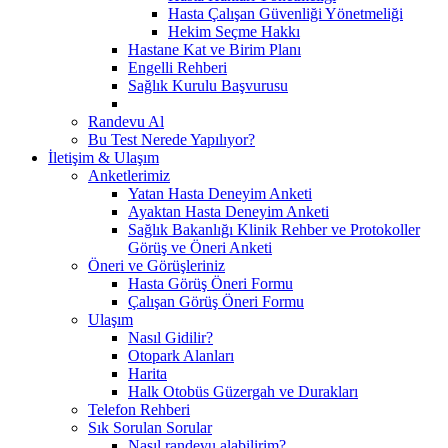
Hasta Çalışan Güvenliği Yönetmeliği
Hekim Seçme Hakkı
Hastane Kat ve Birim Planı
Engelli Rehberi
Sağlık Kurulu Başvurusu
Randevu Al
Bu Test Nerede Yapılıyor?
İletişim & Ulaşım
Anketlerimiz
Yatan Hasta Deneyim Anketi
Ayaktan Hasta Deneyim Anketi
Sağlık Bakanlığı Klinik Rehber ve Protokoller
Görüş ve Öneri Anketi
Öneri ve Görüşleriniz
Hasta Görüş Öneri Formu
Çalışan Görüş Öneri Formu
Ulaşım
Nasıl Gidilir?
Otopark Alanları
Harita
Halk Otobüs Güzergah ve Durakları
Telefon Rehberi
Sık Sorulan Sorular
Nasıl randevu alabilirim?