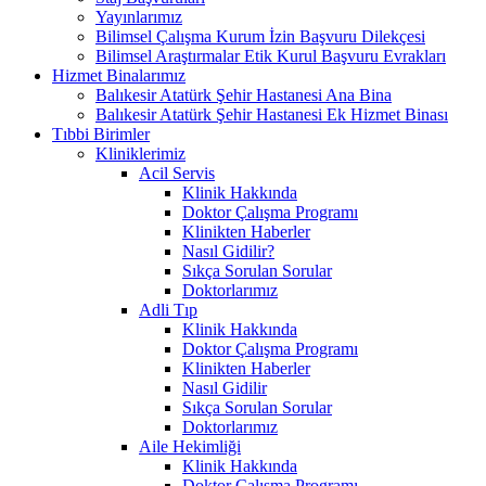
Yayınlarımız
Bilimsel Çalışma Kurum İzin Başvuru Dilekçesi
Bilimsel Araştırmalar Etik Kurul Başvuru Evrakları
Hizmet Binalarımız
Balıkesir Atatürk Şehir Hastanesi Ana Bina
Balıkesir Atatürk Şehir Hastanesi Ek Hizmet Binası
Tıbbi Birimler
Kliniklerimiz
Acil Servis
Klinik Hakkında
Doktor Çalışma Programı
Klinikten Haberler
Nasıl Gidilir?
Sıkça Sorulan Sorular
Doktorlarımız
Adli Tıp
Klinik Hakkında
Doktor Çalışma Programı
Klinikten Haberler
Nasıl Gidilir
Sıkça Sorulan Sorular
Doktorlarımız
Aile Hekimliği
Klinik Hakkında
Doktor Çalışma Programı