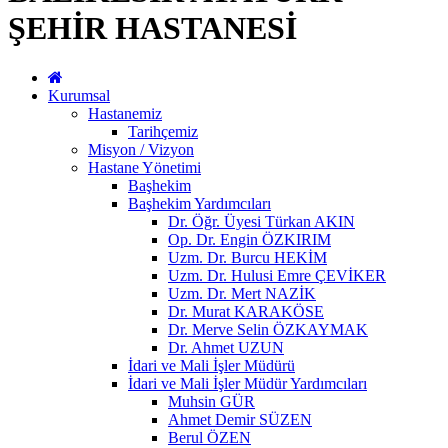
ŞEHİR HASTANESİ
Kurumsal
Hastanemiz
Tarihçemiz
Misyon / Vizyon
Hastane Yönetimi
Başhekim
Başhekim Yardımcıları
Dr. Öğr. Üyesi Türkan AKIN
Op. Dr. Engin ÖZKIRIM
Uzm. Dr. Burcu HEKİM
Uzm. Dr. Hulusi Emre ÇEVİKER
Uzm. Dr. Mert NAZİK
Dr. Murat KARAKÖSE
Dr. Merve Selin ÖZKAYMAK
Dr. Ahmet UZUN
İdari ve Mali İşler Müdürü
İdari ve Mali İşler Müdür Yardımcıları
Muhsin GÜR
Ahmet Demir SÜZEN
Berul ÖZEN