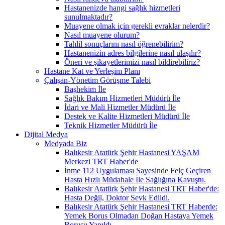
Hastanenizde hangi sağlık hizmetleri
sunulmaktadır?
Muayene olmak için gerekli evraklar nelerdir?
Nasıl muayene olurum?
Tahlil sonuçlarını nasıl öğrenebilirim?
Hastanenizin adres bilgilerine nasıl ulaşılır?
Öneri ve şikayetlerimizi nasıl bildirebiliriz?
Hastane Kat ve Yerleşim Planı
Çalışan-Yönetim Görüşme Talebi
Başhekim İle
Sağlık Bakım Hizmetleri Müdürü İle
İdari ve Mali Hizmetler Müdürü İle
Destek ve Kalite Hizmetleri Müdürü İle
Teknik Hizmetler Müdürü İle
Dijital Medya
Medyada Biz
Balıkesir Atatürk Şehir Hastanesi YAŞAM
Merkezi TRT Haber'de
İnme 112 Uygulaması Sayesinde Felç Geçiren
Hasta Hızlı Müdahale İle Sağlığına Kavuştu.
Balıkesir Atatürk Şehir Hastanesi TRT Haber'de:
Hasta Değil, Doktor Sevk Edildi.
Balıkesir Atatürk Şehir Hastanesi TRT Haberde:
Yemek Borus Olmadan Doğan Hastaya Yemek
Borusu Yapıldı.