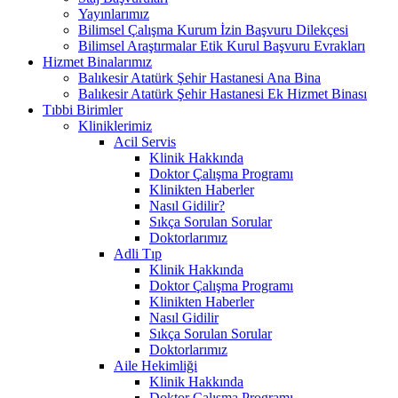
Yayınlarımız
Bilimsel Çalışma Kurum İzin Başvuru Dilekçesi
Bilimsel Araştırmalar Etik Kurul Başvuru Evrakları
Hizmet Binalarımız
Balıkesir Atatürk Şehir Hastanesi Ana Bina
Balıkesir Atatürk Şehir Hastanesi Ek Hizmet Binası
Tıbbi Birimler
Kliniklerimiz
Acil Servis
Klinik Hakkında
Doktor Çalışma Programı
Klinikten Haberler
Nasıl Gidilir?
Sıkça Sorulan Sorular
Doktorlarımız
Adli Tıp
Klinik Hakkında
Doktor Çalışma Programı
Klinikten Haberler
Nasıl Gidilir
Sıkça Sorulan Sorular
Doktorlarımız
Aile Hekimliği
Klinik Hakkında
Doktor Çalışma Programı