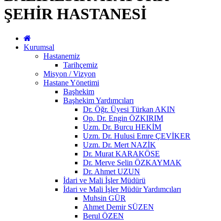
ŞEHİR HASTANESİ
Kurumsal
Hastanemiz
Tarihçemiz
Misyon / Vizyon
Hastane Yönetimi
Başhekim
Başhekim Yardımcıları
Dr. Öğr. Üyesi Türkan AKIN
Op. Dr. Engin ÖZKIRIM
Uzm. Dr. Burcu HEKİM
Uzm. Dr. Hulusi Emre ÇEVİKER
Uzm. Dr. Mert NAZİK
Dr. Murat KARAKÖSE
Dr. Merve Selin ÖZKAYMAK
Dr. Ahmet UZUN
İdari ve Mali İşler Müdürü
İdari ve Mali İşler Müdür Yardımcıları
Muhsin GÜR
Ahmet Demir SÜZEN
Berul ÖZEN