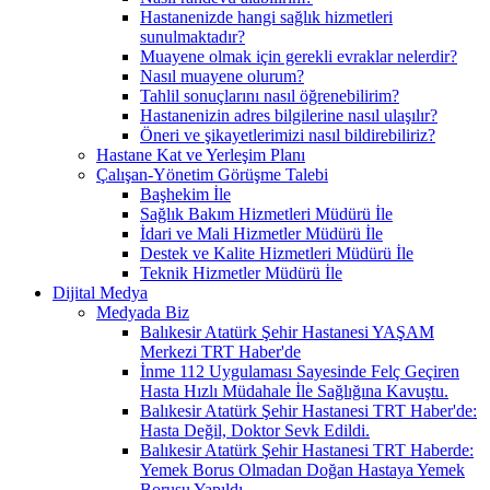
Hastanenizde hangi sağlık hizmetleri
sunulmaktadır?
Muayene olmak için gerekli evraklar nelerdir?
Nasıl muayene olurum?
Tahlil sonuçlarını nasıl öğrenebilirim?
Hastanenizin adres bilgilerine nasıl ulaşılır?
Öneri ve şikayetlerimizi nasıl bildirebiliriz?
Hastane Kat ve Yerleşim Planı
Çalışan-Yönetim Görüşme Talebi
Başhekim İle
Sağlık Bakım Hizmetleri Müdürü İle
İdari ve Mali Hizmetler Müdürü İle
Destek ve Kalite Hizmetleri Müdürü İle
Teknik Hizmetler Müdürü İle
Dijital Medya
Medyada Biz
Balıkesir Atatürk Şehir Hastanesi YAŞAM
Merkezi TRT Haber'de
İnme 112 Uygulaması Sayesinde Felç Geçiren
Hasta Hızlı Müdahale İle Sağlığına Kavuştu.
Balıkesir Atatürk Şehir Hastanesi TRT Haber'de:
Hasta Değil, Doktor Sevk Edildi.
Balıkesir Atatürk Şehir Hastanesi TRT Haberde:
Yemek Borus Olmadan Doğan Hastaya Yemek
Borusu Yapıldı.