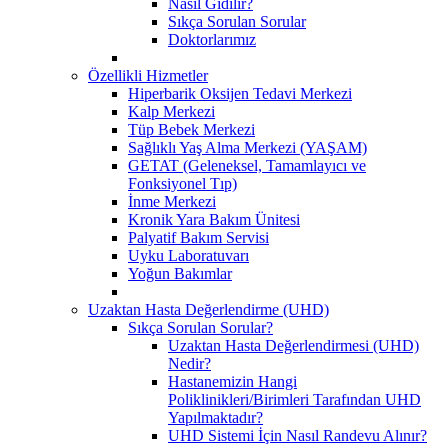
Nasıl Gidilir?
Sıkça Sorulan Sorular
Doktorlarımız
Özellikli Hizmetler
Hiperbarik Oksijen Tedavi Merkezi
Kalp Merkezi
Tüp Bebek Merkezi
Sağlıklı Yaş Alma Merkezi (YAŞAM)
GETAT (Geleneksel, Tamamlayıcı ve
Fonksiyonel Tıp)
İnme Merkezi
Kronik Yara Bakım Ünitesi
Palyatif Bakım Servisi
Uyku Laboratuvarı
Yoğun Bakımlar
Uzaktan Hasta Değerlendirme (UHD)
Sıkça Sorulan Sorular?
Uzaktan Hasta Değerlendirmesi (UHD)
Nedir?
Hastanemizin Hangi
Poliklinikleri/Birimleri Tarafından UHD
Yapılmaktadır?
UHD Sistemi İçin Nasıl Randevu Alınır?