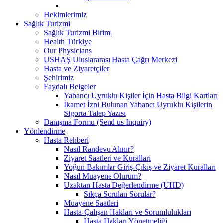
Hekimlerimiz
Sağlık Turizmi
Sağlık Turizmi Birimi
Health Türkiye
Our Physicians
USHAŞ Uluslararası Hasta Çağrı Merkezi
Hasta ve Ziyaretçiler
Şehirimiz
Faydalı Belgeler
Yabancı Uyruklu Kişiler İçin Hasta Bilgi Kartları
İkamet İzni Bulunan Yabancı Uyruklu Kişilerin
Sigorta Talep Yazısı
Danışma Formu (Send us Inquiry)
Yönlendirme
Hasta Rehberi
Nasıl Randevu Alınır?
Ziyaret Saatleri ve Kuralları
Yoğun Bakımlar Giriş-Çıkış ve Ziyaret Kuralları
Nasıl Muayene Olurum?
Uzaktan Hasta Değerlendirme (UHD)
Sıkça Sorulan Sorular?
Muayene Saatleri
Hasta-Çalışan Hakları ve Sorumlulukları
Hasta Hakları Yönetmeliği