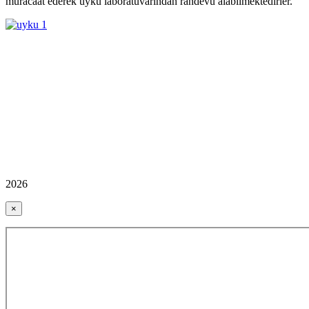
müracaat ederek uyku laboratuvarından randevu alabilmektedirler.
2026
×