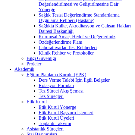
Değerlendirilmesi ve Geliştirilmesine Dair
Yönerge
Sağlık Tesisi Değerlendirme Standartlarına
Uygulama Rehberi (Hastane)
Sağlıkta Kalite, Akreditasyon ve Çalışan Hakları
Dairesi Başkanlığı
Kurumsal Amaç, Hedef ve Değerlerimiz
Özdeğerlendirme Planı
Laboratuvarlar Test Rehberleri
Klinik Rehber ve Protokoller
Bilgi Güvenliği
Projeler
Akademik
Eğitim Planlama Kurulu (EPK)
Ders Verme Talebi İçin İlgili Belgeler
Rotasyon Formları
Tez Süreci Akış Şeması
Tez Süreçleri
Etik Kurul
Etik Kurul Yönerge
Etik Kurul Başvuru İşlemleri
Etik Kurul Üyeleri
Toplantı Takvimi
Asistanlık Süreçleri
Staj Başvuruları