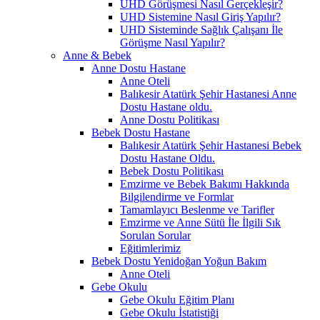
UHD Görüşmesi Nasıl Gerçekleşir?
UHD Sistemine Nasıl Giriş Yapılır?
UHD Sisteminde Sağlık Çalışanı İle
Görüşme Nasıl Yapılır?
Anne & Bebek
Anne Dostu Hastane
Anne Oteli
Balıkesir Atatürk Şehir Hastanesi Anne
Dostu Hastane oldu.
Anne Dostu Politikası
Bebek Dostu Hastane
Balıkesir Atatürk Şehir Hastanesi Bebek
Dostu Hastane Oldu.
Bebek Dostu Politikası
Emzirme ve Bebek Bakımı Hakkında
Bilgilendirme ve Formlar
Tamamlayıcı Beslenme ve Tarifler
Emzirme ve Anne Sütü İle İlgili Sık
Sorulan Sorular
Eğitimlerimiz
Bebek Dostu Yenidoğan Yoğun Bakım
Anne Oteli
Gebe Okulu
Gebe Okulu Eğitim Planı
Gebe Okulu İstatistiği