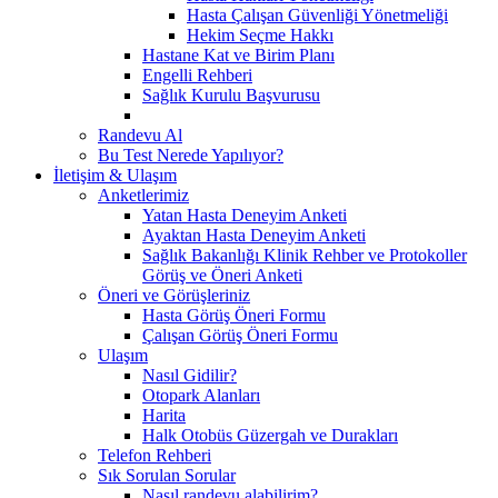
Hasta Çalışan Güvenliği Yönetmeliği
Hekim Seçme Hakkı
Hastane Kat ve Birim Planı
Engelli Rehberi
Sağlık Kurulu Başvurusu
Randevu Al
Bu Test Nerede Yapılıyor?
İletişim & Ulaşım
Anketlerimiz
Yatan Hasta Deneyim Anketi
Ayaktan Hasta Deneyim Anketi
Sağlık Bakanlığı Klinik Rehber ve Protokoller
Görüş ve Öneri Anketi
Öneri ve Görüşleriniz
Hasta Görüş Öneri Formu
Çalışan Görüş Öneri Formu
Ulaşım
Nasıl Gidilir?
Otopark Alanları
Harita
Halk Otobüs Güzergah ve Durakları
Telefon Rehberi
Sık Sorulan Sorular
Nasıl randevu alabilirim?