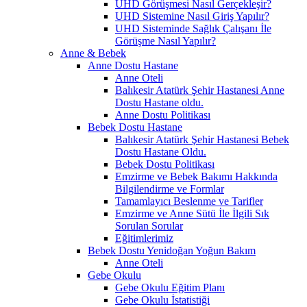
UHD Görüşmesi Nasıl Gerçekleşir?
UHD Sistemine Nasıl Giriş Yapılır?
UHD Sisteminde Sağlık Çalışanı İle
Görüşme Nasıl Yapılır?
Anne & Bebek
Anne Dostu Hastane
Anne Oteli
Balıkesir Atatürk Şehir Hastanesi Anne
Dostu Hastane oldu.
Anne Dostu Politikası
Bebek Dostu Hastane
Balıkesir Atatürk Şehir Hastanesi Bebek
Dostu Hastane Oldu.
Bebek Dostu Politikası
Emzirme ve Bebek Bakımı Hakkında
Bilgilendirme ve Formlar
Tamamlayıcı Beslenme ve Tarifler
Emzirme ve Anne Sütü İle İlgili Sık
Sorulan Sorular
Eğitimlerimiz
Bebek Dostu Yenidoğan Yoğun Bakım
Anne Oteli
Gebe Okulu
Gebe Okulu Eğitim Planı
Gebe Okulu İstatistiği