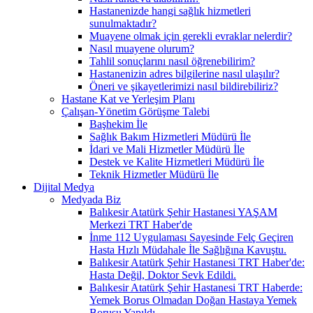
Hastanenizde hangi sağlık hizmetleri
sunulmaktadır?
Muayene olmak için gerekli evraklar nelerdir?
Nasıl muayene olurum?
Tahlil sonuçlarını nasıl öğrenebilirim?
Hastanenizin adres bilgilerine nasıl ulaşılır?
Öneri ve şikayetlerimizi nasıl bildirebiliriz?
Hastane Kat ve Yerleşim Planı
Çalışan-Yönetim Görüşme Talebi
Başhekim İle
Sağlık Bakım Hizmetleri Müdürü İle
İdari ve Mali Hizmetler Müdürü İle
Destek ve Kalite Hizmetleri Müdürü İle
Teknik Hizmetler Müdürü İle
Dijital Medya
Medyada Biz
Balıkesir Atatürk Şehir Hastanesi YAŞAM
Merkezi TRT Haber'de
İnme 112 Uygulaması Sayesinde Felç Geçiren
Hasta Hızlı Müdahale İle Sağlığına Kavuştu.
Balıkesir Atatürk Şehir Hastanesi TRT Haber'de:
Hasta Değil, Doktor Sevk Edildi.
Balıkesir Atatürk Şehir Hastanesi TRT Haberde:
Yemek Borus Olmadan Doğan Hastaya Yemek
Borusu Yapıldı.