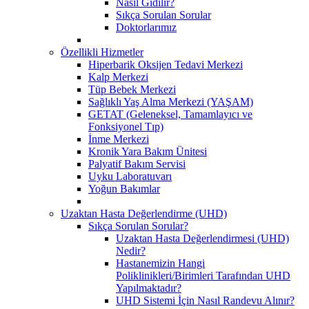
Nasıl Gidilir?
Sıkça Sorulan Sorular
Doktorlarımız
Özellikli Hizmetler
Hiperbarik Oksijen Tedavi Merkezi
Kalp Merkezi
Tüp Bebek Merkezi
Sağlıklı Yaş Alma Merkezi (YAŞAM)
GETAT (Geleneksel, Tamamlayıcı ve
Fonksiyonel Tıp)
İnme Merkezi
Kronik Yara Bakım Ünitesi
Palyatif Bakım Servisi
Uyku Laboratuvarı
Yoğun Bakımlar
Uzaktan Hasta Değerlendirme (UHD)
Sıkça Sorulan Sorular?
Uzaktan Hasta Değerlendirmesi (UHD)
Nedir?
Hastanemizin Hangi
Poliklinikleri/Birimleri Tarafından UHD
Yapılmaktadır?
UHD Sistemi İçin Nasıl Randevu Alınır?