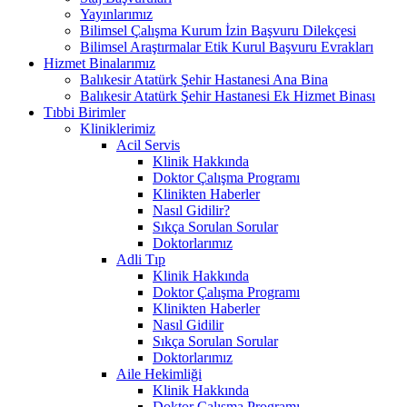
Yayınlarımız
Bilimsel Çalışma Kurum İzin Başvuru Dilekçesi
Bilimsel Araştırmalar Etik Kurul Başvuru Evrakları
Hizmet Binalarımız
Balıkesir Atatürk Şehir Hastanesi Ana Bina
Balıkesir Atatürk Şehir Hastanesi Ek Hizmet Binası
Tıbbi Birimler
Kliniklerimiz
Acil Servis
Klinik Hakkında
Doktor Çalışma Programı
Klinikten Haberler
Nasıl Gidilir?
Sıkça Sorulan Sorular
Doktorlarımız
Adli Tıp
Klinik Hakkında
Doktor Çalışma Programı
Klinikten Haberler
Nasıl Gidilir
Sıkça Sorulan Sorular
Doktorlarımız
Aile Hekimliği
Klinik Hakkında
Doktor Çalışma Programı