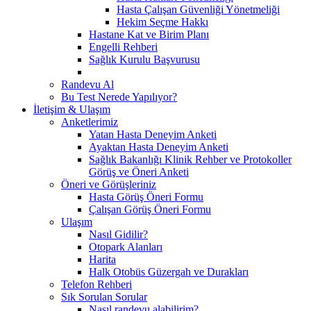
Hasta Çalışan Güvenliği Yönetmeliği
Hekim Seçme Hakkı
Hastane Kat ve Birim Planı
Engelli Rehberi
Sağlık Kurulu Başvurusu
Randevu Al
Bu Test Nerede Yapılıyor?
İletişim & Ulaşım
Anketlerimiz
Yatan Hasta Deneyim Anketi
Ayaktan Hasta Deneyim Anketi
Sağlık Bakanlığı Klinik Rehber ve Protokoller
Görüş ve Öneri Anketi
Öneri ve Görüşleriniz
Hasta Görüş Öneri Formu
Çalışan Görüş Öneri Formu
Ulaşım
Nasıl Gidilir?
Otopark Alanları
Harita
Halk Otobüs Güzergah ve Durakları
Telefon Rehberi
Sık Sorulan Sorular
Nasıl randevu alabilirim?