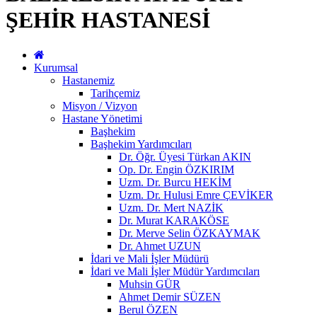
ŞEHİR HASTANESİ
Kurumsal
Hastanemiz
Tarihçemiz
Misyon / Vizyon
Hastane Yönetimi
Başhekim
Başhekim Yardımcıları
Dr. Öğr. Üyesi Türkan AKIN
Op. Dr. Engin ÖZKIRIM
Uzm. Dr. Burcu HEKİM
Uzm. Dr. Hulusi Emre ÇEVİKER
Uzm. Dr. Mert NAZİK
Dr. Murat KARAKÖSE
Dr. Merve Selin ÖZKAYMAK
Dr. Ahmet UZUN
İdari ve Mali İşler Müdürü
İdari ve Mali İşler Müdür Yardımcıları
Muhsin GÜR
Ahmet Demir SÜZEN
Berul ÖZEN