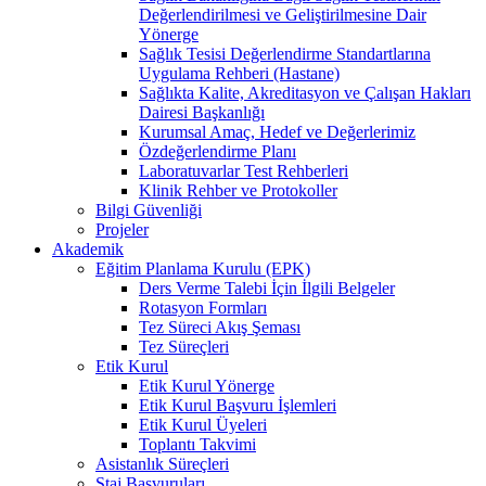
Değerlendirilmesi ve Geliştirilmesine Dair
Yönerge
Sağlık Tesisi Değerlendirme Standartlarına
Uygulama Rehberi (Hastane)
Sağlıkta Kalite, Akreditasyon ve Çalışan Hakları
Dairesi Başkanlığı
Kurumsal Amaç, Hedef ve Değerlerimiz
Özdeğerlendirme Planı
Laboratuvarlar Test Rehberleri
Klinik Rehber ve Protokoller
Bilgi Güvenliği
Projeler
Akademik
Eğitim Planlama Kurulu (EPK)
Ders Verme Talebi İçin İlgili Belgeler
Rotasyon Formları
Tez Süreci Akış Şeması
Tez Süreçleri
Etik Kurul
Etik Kurul Yönerge
Etik Kurul Başvuru İşlemleri
Etik Kurul Üyeleri
Toplantı Takvimi
Asistanlık Süreçleri
Staj Başvuruları