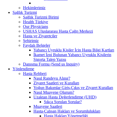
Hekimlerimiz
Sağlık Turizmi
Sağlık Turizmi Birimi
Health Türkiye
Our Physicians
USHAŞ Uluslararası Hasta Çağrı Merkezi
Hasta ve Ziyaretçiler
Şehirimiz
Faydalı Belgeler
Yabancı Uyruklu Kişiler İçin Hasta Bilgi Kartları
İkamet İzni Bulunan Yabancı Uyruklu Kişilerin
Sigorta Talep Yazısı
Danışma Formu (Send us Inquiry)
Yönlendirme
Hasta Rehberi
Nasıl Randevu Alınır?
Ziyaret Saatleri ve Kuralları
Yoğun Bakımlar Giriş-Çıkış ve Ziyaret Kuralları
Nasıl Muayene Olurum?
Uzaktan Hasta Değerlendirme (UHD)
Sıkça Sorulan Sorular?
Muayene Saatleri
Hasta-Çalışan Hakları ve Sorumlulukları
Hasta Hakları Yönetmeliği