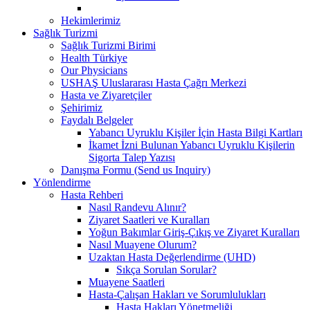
Hekimlerimiz
Sağlık Turizmi
Sağlık Turizmi Birimi
Health Türkiye
Our Physicians
USHAŞ Uluslararası Hasta Çağrı Merkezi
Hasta ve Ziyaretçiler
Şehirimiz
Faydalı Belgeler
Yabancı Uyruklu Kişiler İçin Hasta Bilgi Kartları
İkamet İzni Bulunan Yabancı Uyruklu Kişilerin
Sigorta Talep Yazısı
Danışma Formu (Send us Inquiry)
Yönlendirme
Hasta Rehberi
Nasıl Randevu Alınır?
Ziyaret Saatleri ve Kuralları
Yoğun Bakımlar Giriş-Çıkış ve Ziyaret Kuralları
Nasıl Muayene Olurum?
Uzaktan Hasta Değerlendirme (UHD)
Sıkça Sorulan Sorular?
Muayene Saatleri
Hasta-Çalışan Hakları ve Sorumlulukları
Hasta Hakları Yönetmeliği