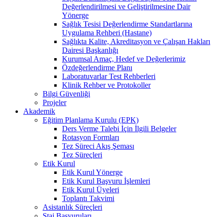
Değerlendirilmesi ve Geliştirilmesine Dair
Yönerge
Sağlık Tesisi Değerlendirme Standartlarına
Uygulama Rehberi (Hastane)
Sağlıkta Kalite, Akreditasyon ve Çalışan Hakları
Dairesi Başkanlığı
Kurumsal Amaç, Hedef ve Değerlerimiz
Özdeğerlendirme Planı
Laboratuvarlar Test Rehberleri
Klinik Rehber ve Protokoller
Bilgi Güvenliği
Projeler
Akademik
Eğitim Planlama Kurulu (EPK)
Ders Verme Talebi İçin İlgili Belgeler
Rotasyon Formları
Tez Süreci Akış Şeması
Tez Süreçleri
Etik Kurul
Etik Kurul Yönerge
Etik Kurul Başvuru İşlemleri
Etik Kurul Üyeleri
Toplantı Takvimi
Asistanlık Süreçleri
Staj Başvuruları