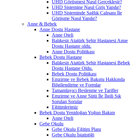
UHD Görüşmesi Nasıl Gerçekleşir?
UHD Sistemine Nasıl Giriş Yapılır?
UHD Sisteminde Sağlık Çalışanı İle
Görüşme Nasıl Yapılır?
Anne & Bebek
Anne Dostu Hastane
Anne Oteli
Balıkesir Atatürk Şehir Hastanesi Anne
Dostu Hastane oldu.
Anne Dostu Politikası
Bebek Dostu Hastane
Balıkesir Atatürk Şehir Hastanesi Bebek
Dostu Hastane Oldu.
Bebek Dostu Politikası
Emzirme ve Bebek Bakımı Hakkında
Bilgilendirme ve Formlar
Tamamlayıcı Beslenme ve Tarifler
Emzirme ve Anne Sütü İle İlgili Sık
Sorulan Sorular
Eğitimlerimiz
Bebek Dostu Yenidoğan Yoğun Bakım
Anne Oteli
Gebe Okulu
Gebe Okulu Eğitim Planı
Gebe Okulu İstatistiği