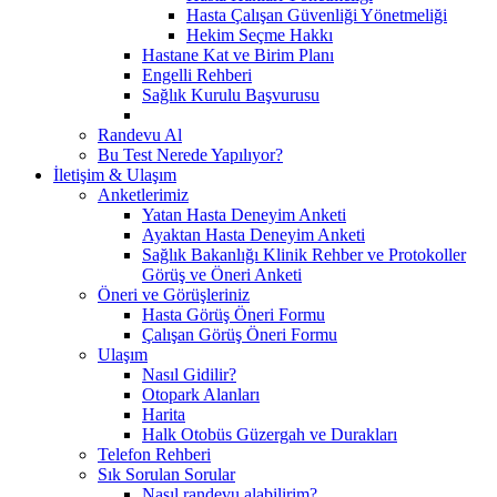
Hasta Çalışan Güvenliği Yönetmeliği
Hekim Seçme Hakkı
Hastane Kat ve Birim Planı
Engelli Rehberi
Sağlık Kurulu Başvurusu
Randevu Al
Bu Test Nerede Yapılıyor?
İletişim & Ulaşım
Anketlerimiz
Yatan Hasta Deneyim Anketi
Ayaktan Hasta Deneyim Anketi
Sağlık Bakanlığı Klinik Rehber ve Protokoller
Görüş ve Öneri Anketi
Öneri ve Görüşleriniz
Hasta Görüş Öneri Formu
Çalışan Görüş Öneri Formu
Ulaşım
Nasıl Gidilir?
Otopark Alanları
Harita
Halk Otobüs Güzergah ve Durakları
Telefon Rehberi
Sık Sorulan Sorular
Nasıl randevu alabilirim?