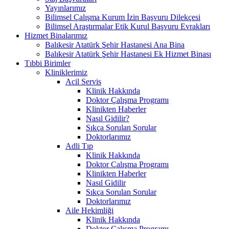
Yayınlarımız
Bilimsel Çalışma Kurum İzin Başvuru Dilekçesi
Bilimsel Araştırmalar Etik Kurul Başvuru Evrakları
Hizmet Binalarımız
Balıkesir Atatürk Şehir Hastanesi Ana Bina
Balıkesir Atatürk Şehir Hastanesi Ek Hizmet Binası
Tıbbi Birimler
Kliniklerimiz
Acil Servis
Klinik Hakkında
Doktor Çalışma Programı
Klinikten Haberler
Nasıl Gidilir?
Sıkça Sorulan Sorular
Doktorlarımız
Adli Tıp
Klinik Hakkında
Doktor Çalışma Programı
Klinikten Haberler
Nasıl Gidilir
Sıkça Sorulan Sorular
Doktorlarımız
Aile Hekimliği
Klinik Hakkında
Doktor Çalışma Programı