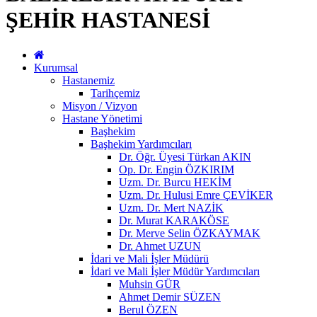
ŞEHİR HASTANESİ
Kurumsal
Hastanemiz
Tarihçemiz
Misyon / Vizyon
Hastane Yönetimi
Başhekim
Başhekim Yardımcıları
Dr. Öğr. Üyesi Türkan AKIN
Op. Dr. Engin ÖZKIRIM
Uzm. Dr. Burcu HEKİM
Uzm. Dr. Hulusi Emre ÇEVİKER
Uzm. Dr. Mert NAZİK
Dr. Murat KARAKÖSE
Dr. Merve Selin ÖZKAYMAK
Dr. Ahmet UZUN
İdari ve Mali İşler Müdürü
İdari ve Mali İşler Müdür Yardımcıları
Muhsin GÜR
Ahmet Demir SÜZEN
Berul ÖZEN