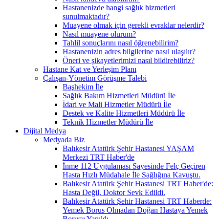
Hastanenizde hangi sağlık hizmetleri
sunulmaktadır?
Muayene olmak için gerekli evraklar nelerdir?
Nasıl muayene olurum?
Tahlil sonuçlarını nasıl öğrenebilirim?
Hastanenizin adres bilgilerine nasıl ulaşılır?
Öneri ve şikayetlerimizi nasıl bildirebiliriz?
Hastane Kat ve Yerleşim Planı
Çalışan-Yönetim Görüşme Talebi
Başhekim İle
Sağlık Bakım Hizmetleri Müdürü İle
İdari ve Mali Hizmetler Müdürü İle
Destek ve Kalite Hizmetleri Müdürü İle
Teknik Hizmetler Müdürü İle
Dijital Medya
Medyada Biz
Balıkesir Atatürk Şehir Hastanesi YAŞAM
Merkezi TRT Haber'de
İnme 112 Uygulaması Sayesinde Felç Geçiren
Hasta Hızlı Müdahale İle Sağlığına Kavuştu.
Balıkesir Atatürk Şehir Hastanesi TRT Haber'de:
Hasta Değil, Doktor Sevk Edildi.
Balıkesir Atatürk Şehir Hastanesi TRT Haberde:
Yemek Borus Olmadan Doğan Hastaya Yemek
Borusu Yapıldı.