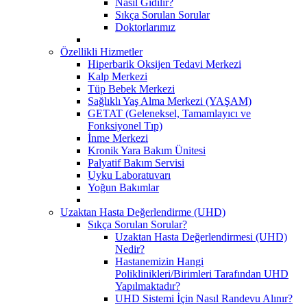
Nasıl Gidilir?
Sıkça Sorulan Sorular
Doktorlarımız
Özellikli Hizmetler
Hiperbarik Oksijen Tedavi Merkezi
Kalp Merkezi
Tüp Bebek Merkezi
Sağlıklı Yaş Alma Merkezi (YAŞAM)
GETAT (Geleneksel, Tamamlayıcı ve
Fonksiyonel Tıp)
İnme Merkezi
Kronik Yara Bakım Ünitesi
Palyatif Bakım Servisi
Uyku Laboratuvarı
Yoğun Bakımlar
Uzaktan Hasta Değerlendirme (UHD)
Sıkça Sorulan Sorular?
Uzaktan Hasta Değerlendirmesi (UHD)
Nedir?
Hastanemizin Hangi
Poliklinikleri/Birimleri Tarafından UHD
Yapılmaktadır?
UHD Sistemi İçin Nasıl Randevu Alınır?