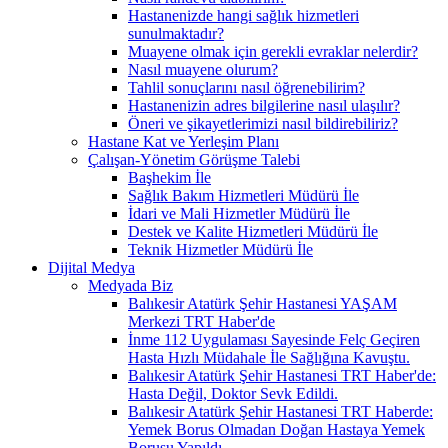
Hastanenizde hangi sağlık hizmetleri
sunulmaktadır?
Muayene olmak için gerekli evraklar nelerdir?
Nasıl muayene olurum?
Tahlil sonuçlarını nasıl öğrenebilirim?
Hastanenizin adres bilgilerine nasıl ulaşılır?
Öneri ve şikayetlerimizi nasıl bildirebiliriz?
Hastane Kat ve Yerleşim Planı
Çalışan-Yönetim Görüşme Talebi
Başhekim İle
Sağlık Bakım Hizmetleri Müdürü İle
İdari ve Mali Hizmetler Müdürü İle
Destek ve Kalite Hizmetleri Müdürü İle
Teknik Hizmetler Müdürü İle
Dijital Medya
Medyada Biz
Balıkesir Atatürk Şehir Hastanesi YAŞAM
Merkezi TRT Haber'de
İnme 112 Uygulaması Sayesinde Felç Geçiren
Hasta Hızlı Müdahale İle Sağlığına Kavuştu.
Balıkesir Atatürk Şehir Hastanesi TRT Haber'de:
Hasta Değil, Doktor Sevk Edildi.
Balıkesir Atatürk Şehir Hastanesi TRT Haberde:
Yemek Borus Olmadan Doğan Hastaya Yemek
Borusu Yapıldı.