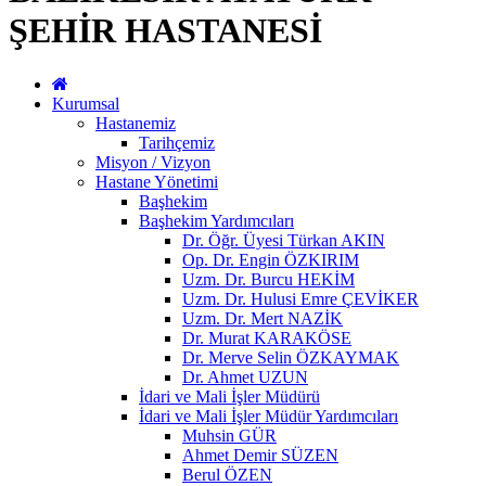
ŞEHİR HASTANESİ
Kurumsal
Hastanemiz
Tarihçemiz
Misyon / Vizyon
Hastane Yönetimi
Başhekim
Başhekim Yardımcıları
Dr. Öğr. Üyesi Türkan AKIN
Op. Dr. Engin ÖZKIRIM
Uzm. Dr. Burcu HEKİM
Uzm. Dr. Hulusi Emre ÇEVİKER
Uzm. Dr. Mert NAZİK
Dr. Murat KARAKÖSE
Dr. Merve Selin ÖZKAYMAK
Dr. Ahmet UZUN
İdari ve Mali İşler Müdürü
İdari ve Mali İşler Müdür Yardımcıları
Muhsin GÜR
Ahmet Demir SÜZEN
Berul ÖZEN