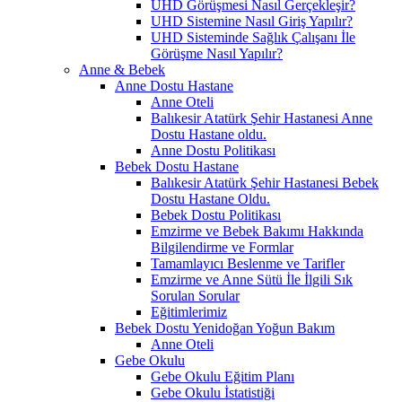
UHD Görüşmesi Nasıl Gerçekleşir?
UHD Sistemine Nasıl Giriş Yapılır?
UHD Sisteminde Sağlık Çalışanı İle
Görüşme Nasıl Yapılır?
Anne & Bebek
Anne Dostu Hastane
Anne Oteli
Balıkesir Atatürk Şehir Hastanesi Anne
Dostu Hastane oldu.
Anne Dostu Politikası
Bebek Dostu Hastane
Balıkesir Atatürk Şehir Hastanesi Bebek
Dostu Hastane Oldu.
Bebek Dostu Politikası
Emzirme ve Bebek Bakımı Hakkında
Bilgilendirme ve Formlar
Tamamlayıcı Beslenme ve Tarifler
Emzirme ve Anne Sütü İle İlgili Sık
Sorulan Sorular
Eğitimlerimiz
Bebek Dostu Yenidoğan Yoğun Bakım
Anne Oteli
Gebe Okulu
Gebe Okulu Eğitim Planı
Gebe Okulu İstatistiği