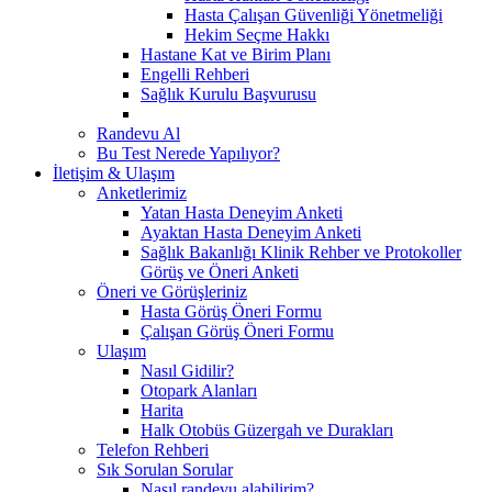
Hasta Çalışan Güvenliği Yönetmeliği
Hekim Seçme Hakkı
Hastane Kat ve Birim Planı
Engelli Rehberi
Sağlık Kurulu Başvurusu
Randevu Al
Bu Test Nerede Yapılıyor?
İletişim & Ulaşım
Anketlerimiz
Yatan Hasta Deneyim Anketi
Ayaktan Hasta Deneyim Anketi
Sağlık Bakanlığı Klinik Rehber ve Protokoller
Görüş ve Öneri Anketi
Öneri ve Görüşleriniz
Hasta Görüş Öneri Formu
Çalışan Görüş Öneri Formu
Ulaşım
Nasıl Gidilir?
Otopark Alanları
Harita
Halk Otobüs Güzergah ve Durakları
Telefon Rehberi
Sık Sorulan Sorular
Nasıl randevu alabilirim?