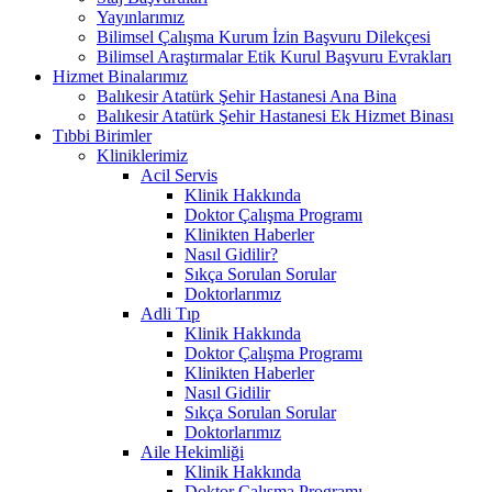
Yayınlarımız
Bilimsel Çalışma Kurum İzin Başvuru Dilekçesi
Bilimsel Araştırmalar Etik Kurul Başvuru Evrakları
Hizmet Binalarımız
Balıkesir Atatürk Şehir Hastanesi Ana Bina
Balıkesir Atatürk Şehir Hastanesi Ek Hizmet Binası
Tıbbi Birimler
Kliniklerimiz
Acil Servis
Klinik Hakkında
Doktor Çalışma Programı
Klinikten Haberler
Nasıl Gidilir?
Sıkça Sorulan Sorular
Doktorlarımız
Adli Tıp
Klinik Hakkında
Doktor Çalışma Programı
Klinikten Haberler
Nasıl Gidilir
Sıkça Sorulan Sorular
Doktorlarımız
Aile Hekimliği
Klinik Hakkında
Doktor Çalışma Programı