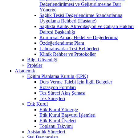
Değerlendirilmesi ve Geliştirilmesine Dair
Yönerge
Sağlık Tesisi Değerlendirme Standartlarına
Uygulama Rehberi (Hastane)
Sağlıkta Kalite, Akreditasyon ve Çalışan Hakları
Dairesi Başkanlığı
Kurumsal Amaç, Hedef ve Değerlerimiz
Özdeğerlendirme Planı
Laboratuvarlar Test Rehberleri
Klinik Rehber ve Protokoller
Bilgi Güvenliği
Projeler
Akademik
Eğitim Planlama Kurulu (EPK)
Ders Verme Talebi İçin İlgili Belgeler
Rotasyon Formları
Tez Süreci Akış Şeması
Tez Süreçleri
Etik Kurul
Etik Kurul Yönerge
Etik Kurul Başvuru İşlemleri
Etik Kurul Üyeleri
Toplantı Takvimi
Asistanlık Süreçleri
Staj Başvuruları