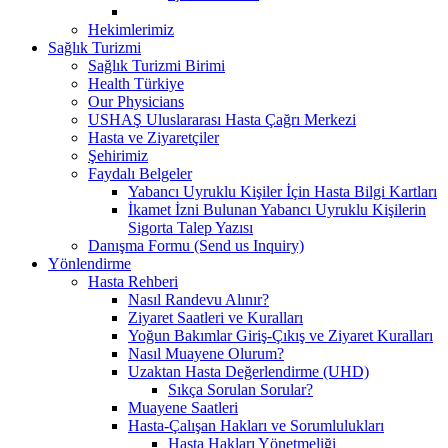
Hekimlerimiz
Sağlık Turizmi
Sağlık Turizmi Birimi
Health Türkiye
Our Physicians
USHAŞ Uluslararası Hasta Çağrı Merkezi
Hasta ve Ziyaretçiler
Şehirimiz
Faydalı Belgeler
Yabancı Uyruklu Kişiler İçin Hasta Bilgi Kartları
İkamet İzni Bulunan Yabancı Uyruklu Kişilerin
Sigorta Talep Yazısı
Danışma Formu (Send us Inquiry)
Yönlendirme
Hasta Rehberi
Nasıl Randevu Alınır?
Ziyaret Saatleri ve Kuralları
Yoğun Bakımlar Giriş-Çıkış ve Ziyaret Kuralları
Nasıl Muayene Olurum?
Uzaktan Hasta Değerlendirme (UHD)
Sıkça Sorulan Sorular?
Muayene Saatleri
Hasta-Çalışan Hakları ve Sorumlulukları
Hasta Hakları Yönetmeliği