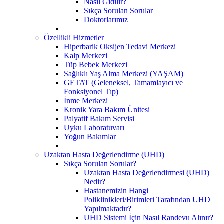
Nasıl Gidilir?
Sıkça Sorulan Sorular
Doktorlarımız
Özellikli Hizmetler
Hiperbarik Oksijen Tedavi Merkezi
Kalp Merkezi
Tüp Bebek Merkezi
Sağlıklı Yaş Alma Merkezi (YAŞAM)
GETAT (Geleneksel, Tamamlayıcı ve
Fonksiyonel Tıp)
İnme Merkezi
Kronik Yara Bakım Ünitesi
Palyatif Bakım Servisi
Uyku Laboratuvarı
Yoğun Bakımlar
Uzaktan Hasta Değerlendirme (UHD)
Sıkça Sorulan Sorular?
Uzaktan Hasta Değerlendirmesi (UHD)
Nedir?
Hastanemizin Hangi
Poliklinikleri/Birimleri Tarafından UHD
Yapılmaktadır?
UHD Sistemi İçin Nasıl Randevu Alınır?