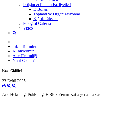
İletişim &Tanıtım Faaliyetleri
E-Bülten
Toplantı ve Organizasyonlar
Sağlık Takvimi
Fotoğraf Galerisi
Video
Tıbbi Birimler
Kliniklerimiz
Aile Hekimliği
Nasıl Gidilir?
Nasıl Gidilir?
23 Eylül 2025
Aile Hekimliği Polikliniği E Blok Zemin Katta yer almaktadır.