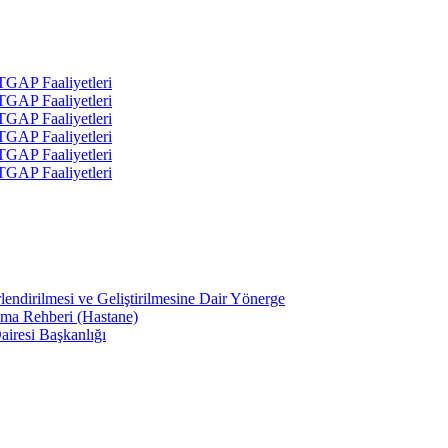
 TGAP Faaliyetleri
 TGAP Faaliyetleri
 TGAP Faaliyetleri
 TGAP Faaliyetleri
 TGAP Faaliyetleri
 TGAP Faaliyetleri
lendirilmesi ve Geliştirilmesine Dair Yönerge
ama Rehberi (Hastane)
airesi Başkanlığı