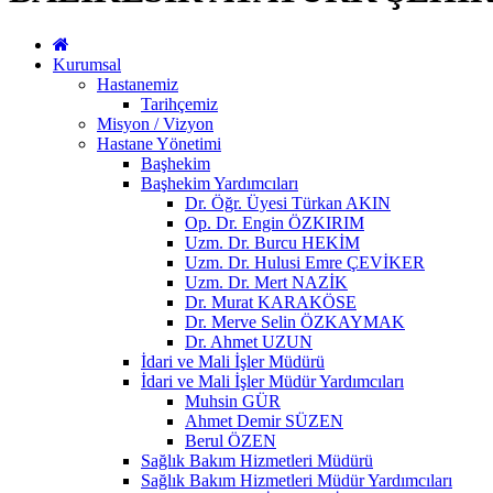
Kurumsal
Hastanemiz
Tarihçemiz
Misyon / Vizyon
Hastane Yönetimi
Başhekim
Başhekim Yardımcıları
Dr. Öğr. Üyesi Türkan AKIN
Op. Dr. Engin ÖZKIRIM
Uzm. Dr. Burcu HEKİM
Uzm. Dr. Hulusi Emre ÇEVİKER
Uzm. Dr. Mert NAZİK
Dr. Murat KARAKÖSE
Dr. Merve Selin ÖZKAYMAK
Dr. Ahmet UZUN
İdari ve Mali İşler Müdürü
İdari ve Mali İşler Müdür Yardımcıları
Muhsin GÜR
Ahmet Demir SÜZEN
Berul ÖZEN
Sağlık Bakım Hizmetleri Müdürü
Sağlık Bakım Hizmetleri Müdür Yardımcıları