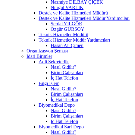
Nazmiye DİLBAY ÇİÇEK
Nurgül VARLIK
Destek ve Kalite Hizmetleri Müdürü
Destek ve Kalite Hizmetleri Müdür Yardımcıları
Serdal YILGÖR
Özgür GÜRSOY
Teknik Hizmetler Müdürü
Teknik Hizmetler Müdür Yardımcıları
Hasan Ali Çimen
Organizasyon Şeması
İdari Birimler
Adli Sekreterlik
Nasıl Gidilir?
Birim Çalışanları
İç Hat Telefon
Bilgi İşlem
Nasıl Gidilir?
Birim Çalışanları
İç Hat Telefon
Biyomedikal Depo
Nasıl Gidilir?
Birim Çalışanları
İç Hat Telefon
Biyomedikal Sarf Depo
Nasıl Gidilir?