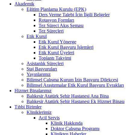
Akademik
Eğitim Planlama Kurulu (EPK)
Ders Verme Talebi İçin İlgili Belgeler
Rotasyon Formları
Tez Süreci Akış Şeması
Tez Süreçleri
Etik Kurul
Etik Kurul Yönerge
Etik Kurul Başvuru İşlemleri
Etik Kurul Üyeleri
Toplantı Takvimi
Asistanlık Süreçleri
Staj Başvuruları
Yayınlarımız
Bilimsel Çalışma Kurum İzin Başvuru Dilekçesi
Bilimsel Araştırmalar Etik Kurul Başvuru Evrakları
Hizmet Binalarımız
Balıkesir Atatürk Şehir Hastanesi Ana Bina
Balıkesir Atatürk Şehir Hastanesi Ek Hizmet Binası
Tıbbi Birimler
Kliniklerimiz
Acil Servis
Klinik Hakkında
Doktor Çalışma Programı
Klinikten Haberler