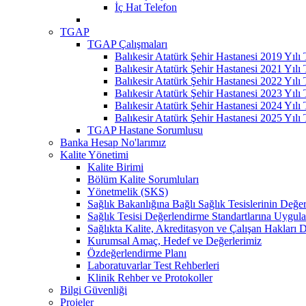
İç Hat Telefon
TGAP
TGAP Çalışmaları
Balıkesir Atatürk Şehir Hastanesi 2019 Yılı
Balıkesir Atatürk Şehir Hastanesi 2021 Yılı
Balıkesir Atatürk Şehir Hastanesi 2022 Yılı
Balıkesir Atatürk Şehir Hastanesi 2023 Yılı
Balıkesir Atatürk Şehir Hastanesi 2024 Yılı
Balıkesir Atatürk Şehir Hastanesi 2025 Yılı
TGAP Hastane Sorumlusu
Banka Hesap No'larımız
Kalite Yönetimi
Kalite Birimi
Bölüm Kalite Sorumluları
Yönetmelik (SKS)
Sağlık Bakanlığına Bağlı Sağlık Tesislerinin Değer
Sağlık Tesisi Değerlendirme Standartlarına Uygul
Sağlıkta Kalite, Akreditasyon ve Çalışan Hakları D
Kurumsal Amaç, Hedef ve Değerlerimiz
Özdeğerlendirme Planı
Laboratuvarlar Test Rehberleri
Klinik Rehber ve Protokoller
Bilgi Güvenliği
Projeler