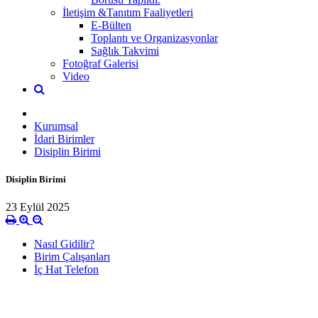
İletişim &Tanıtım Faaliyetleri
E-Bülten
Toplantı ve Organizasyonlar
Sağlık Takvimi
Fotoğraf Galerisi
Video
Kurumsal
İdari Birimler
Disiplin Birimi
Disiplin Birimi
23 Eylül 2025
Nasıl Gidilir?
Birim Çalışanları
İç Hat Telefon