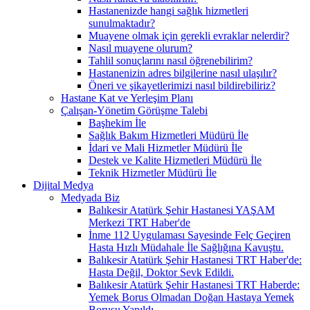
Hastanenizde hangi sağlık hizmetleri
sunulmaktadır?
Muayene olmak için gerekli evraklar nelerdir?
Nasıl muayene olurum?
Tahlil sonuçlarını nasıl öğrenebilirim?
Hastanenizin adres bilgilerine nasıl ulaşılır?
Öneri ve şikayetlerimizi nasıl bildirebiliriz?
Hastane Kat ve Yerleşim Planı
Çalışan-Yönetim Görüşme Talebi
Başhekim İle
Sağlık Bakım Hizmetleri Müdürü İle
İdari ve Mali Hizmetler Müdürü İle
Destek ve Kalite Hizmetleri Müdürü İle
Teknik Hizmetler Müdürü İle
Dijital Medya
Medyada Biz
Balıkesir Atatürk Şehir Hastanesi YAŞAM
Merkezi TRT Haber'de
İnme 112 Uygulaması Sayesinde Felç Geçiren
Hasta Hızlı Müdahale İle Sağlığına Kavuştu.
Balıkesir Atatürk Şehir Hastanesi TRT Haber'de:
Hasta Değil, Doktor Sevk Edildi.
Balıkesir Atatürk Şehir Hastanesi TRT Haberde:
Yemek Borus Olmadan Doğan Hastaya Yemek
Borusu Yapıldı.