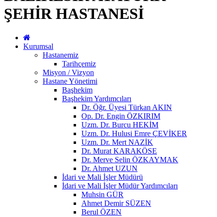
ŞEHİR HASTANESİ
Kurumsal
Hastanemiz
Tarihçemiz
Misyon / Vizyon
Hastane Yönetimi
Başhekim
Başhekim Yardımcıları
Dr. Öğr. Üyesi Türkan AKIN
Op. Dr. Engin ÖZKIRIM
Uzm. Dr. Burcu HEKİM
Uzm. Dr. Hulusi Emre ÇEVİKER
Uzm. Dr. Mert NAZİK
Dr. Murat KARAKÖSE
Dr. Merve Selin ÖZKAYMAK
Dr. Ahmet UZUN
İdari ve Mali İşler Müdürü
İdari ve Mali İşler Müdür Yardımcıları
Muhsin GÜR
Ahmet Demir SÜZEN
Berul ÖZEN