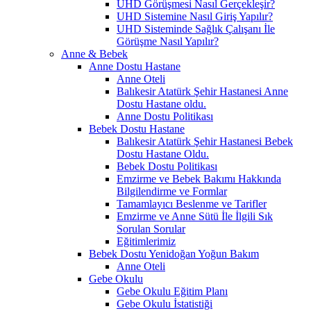
UHD Görüşmesi Nasıl Gerçekleşir?
UHD Sistemine Nasıl Giriş Yapılır?
UHD Sisteminde Sağlık Çalışanı İle
Görüşme Nasıl Yapılır?
Anne & Bebek
Anne Dostu Hastane
Anne Oteli
Balıkesir Atatürk Şehir Hastanesi Anne
Dostu Hastane oldu.
Anne Dostu Politikası
Bebek Dostu Hastane
Balıkesir Atatürk Şehir Hastanesi Bebek
Dostu Hastane Oldu.
Bebek Dostu Politikası
Emzirme ve Bebek Bakımı Hakkında
Bilgilendirme ve Formlar
Tamamlayıcı Beslenme ve Tarifler
Emzirme ve Anne Sütü İle İlgili Sık
Sorulan Sorular
Eğitimlerimiz
Bebek Dostu Yenidoğan Yoğun Bakım
Anne Oteli
Gebe Okulu
Gebe Okulu Eğitim Planı
Gebe Okulu İstatistiği