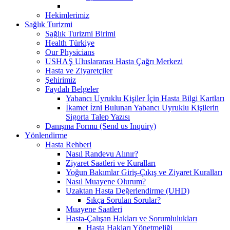
Hekimlerimiz
Sağlık Turizmi
Sağlık Turizmi Birimi
Health Türkiye
Our Physicians
USHAŞ Uluslararası Hasta Çağrı Merkezi
Hasta ve Ziyaretçiler
Şehirimiz
Faydalı Belgeler
Yabancı Uyruklu Kişiler İçin Hasta Bilgi Kartları
İkamet İzni Bulunan Yabancı Uyruklu Kişilerin
Sigorta Talep Yazısı
Danışma Formu (Send us Inquiry)
Yönlendirme
Hasta Rehberi
Nasıl Randevu Alınır?
Ziyaret Saatleri ve Kuralları
Yoğun Bakımlar Giriş-Çıkış ve Ziyaret Kuralları
Nasıl Muayene Olurum?
Uzaktan Hasta Değerlendirme (UHD)
Sıkça Sorulan Sorular?
Muayene Saatleri
Hasta-Çalışan Hakları ve Sorumlulukları
Hasta Hakları Yönetmeliği