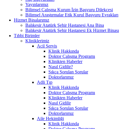
Yayınlarımız
Bilimsel Çalışma Kurum İzin Başvuru Dilekçesi
Bilimsel Araştırmalar Etik Kurul Başvuru Evrakları
Hizmet Binalarımız
Balıkesir Atatürk Şehir Hastanesi Ana Bina
Balıkesir Atatürk Şehir Hastanesi Ek Hizmet Binası
Tıbbi Birimler
Kliniklerimiz
Acil Servis
Klinik Hakkında
Doktor Çalışma Programı
Klinikten Haberler
Nasıl Gidilir?
Sıkça Sorulan Sorular
Doktorlarımız
Adli Tıp
Klinik Hakkında
Doktor Çalışma Programı
Klinikten Haberler
Nasıl Gidilir
Sıkça Sorulan Sorular
Doktorlarımız
Aile Hekimliği
Klinik Hakkında
Doktor Çalışma Programı