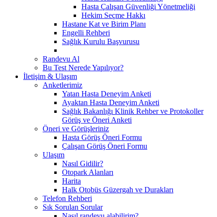
Hasta Çalışan Güvenliği Yönetmeliği
Hekim Seçme Hakkı
Hastane Kat ve Birim Planı
Engelli Rehberi
Sağlık Kurulu Başvurusu
Randevu Al
Bu Test Nerede Yapılıyor?
İletişim & Ulaşım
Anketlerimiz
Yatan Hasta Deneyim Anketi
Ayaktan Hasta Deneyim Anketi
Sağlık Bakanlığı Klinik Rehber ve Protokoller
Görüş ve Öneri Anketi
Öneri ve Görüşleriniz
Hasta Görüş Öneri Formu
Çalışan Görüş Öneri Formu
Ulaşım
Nasıl Gidilir?
Otopark Alanları
Harita
Halk Otobüs Güzergah ve Durakları
Telefon Rehberi
Sık Sorulan Sorular
Nasıl randevu alabilirim?