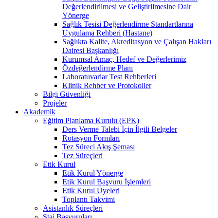
Değerlendirilmesi ve Geliştirilmesine Dair
Yönerge
Sağlık Tesisi Değerlendirme Standartlarına
Uygulama Rehberi (Hastane)
Sağlıkta Kalite, Akreditasyon ve Çalışan Hakları
Dairesi Başkanlığı
Kurumsal Amaç, Hedef ve Değerlerimiz
Özdeğerlendirme Planı
Laboratuvarlar Test Rehberleri
Klinik Rehber ve Protokoller
Bilgi Güvenliği
Projeler
Akademik
Eğitim Planlama Kurulu (EPK)
Ders Verme Talebi İçin İlgili Belgeler
Rotasyon Formları
Tez Süreci Akış Şeması
Tez Süreçleri
Etik Kurul
Etik Kurul Yönerge
Etik Kurul Başvuru İşlemleri
Etik Kurul Üyeleri
Toplantı Takvimi
Asistanlık Süreçleri
Staj Başvuruları