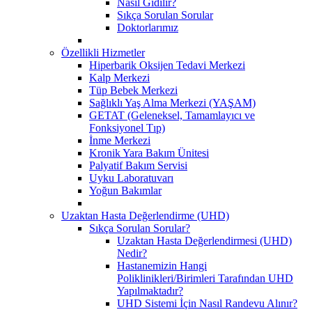
Nasıl Gidilir?
Sıkça Sorulan Sorular
Doktorlarımız
Özellikli Hizmetler
Hiperbarik Oksijen Tedavi Merkezi
Kalp Merkezi
Tüp Bebek Merkezi
Sağlıklı Yaş Alma Merkezi (YAŞAM)
GETAT (Geleneksel, Tamamlayıcı ve
Fonksiyonel Tıp)
İnme Merkezi
Kronik Yara Bakım Ünitesi
Palyatif Bakım Servisi
Uyku Laboratuvarı
Yoğun Bakımlar
Uzaktan Hasta Değerlendirme (UHD)
Sıkça Sorulan Sorular?
Uzaktan Hasta Değerlendirmesi (UHD)
Nedir?
Hastanemizin Hangi
Poliklinikleri/Birimleri Tarafından UHD
Yapılmaktadır?
UHD Sistemi İçin Nasıl Randevu Alınır?