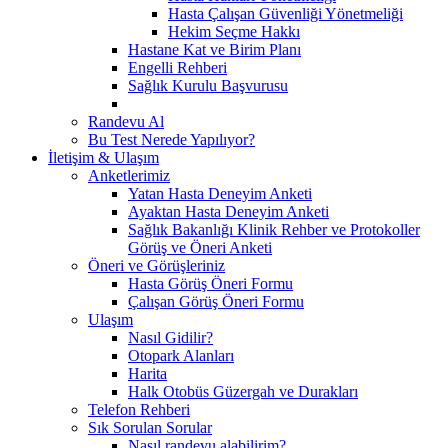
Hasta Çalışan Güvenliği Yönetmeliği
Hekim Seçme Hakkı
Hastane Kat ve Birim Planı
Engelli Rehberi
Sağlık Kurulu Başvurusu
Randevu Al
Bu Test Nerede Yapılıyor?
İletişim & Ulaşım
Anketlerimiz
Yatan Hasta Deneyim Anketi
Ayaktan Hasta Deneyim Anketi
Sağlık Bakanlığı Klinik Rehber ve Protokoller
Görüş ve Öneri Anketi
Öneri ve Görüşleriniz
Hasta Görüş Öneri Formu
Çalışan Görüş Öneri Formu
Ulaşım
Nasıl Gidilir?
Otopark Alanları
Harita
Halk Otobüs Güzergah ve Durakları
Telefon Rehberi
Sık Sorulan Sorular
Nasıl randevu alabilirim?