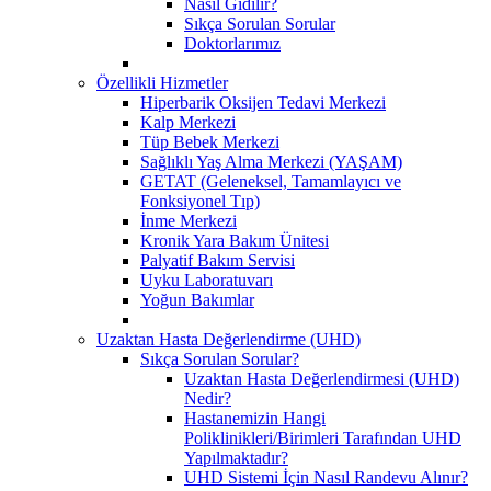
Nasıl Gidilir?
Sıkça Sorulan Sorular
Doktorlarımız
Özellikli Hizmetler
Hiperbarik Oksijen Tedavi Merkezi
Kalp Merkezi
Tüp Bebek Merkezi
Sağlıklı Yaş Alma Merkezi (YAŞAM)
GETAT (Geleneksel, Tamamlayıcı ve
Fonksiyonel Tıp)
İnme Merkezi
Kronik Yara Bakım Ünitesi
Palyatif Bakım Servisi
Uyku Laboratuvarı
Yoğun Bakımlar
Uzaktan Hasta Değerlendirme (UHD)
Sıkça Sorulan Sorular?
Uzaktan Hasta Değerlendirmesi (UHD)
Nedir?
Hastanemizin Hangi
Poliklinikleri/Birimleri Tarafından UHD
Yapılmaktadır?
UHD Sistemi İçin Nasıl Randevu Alınır?