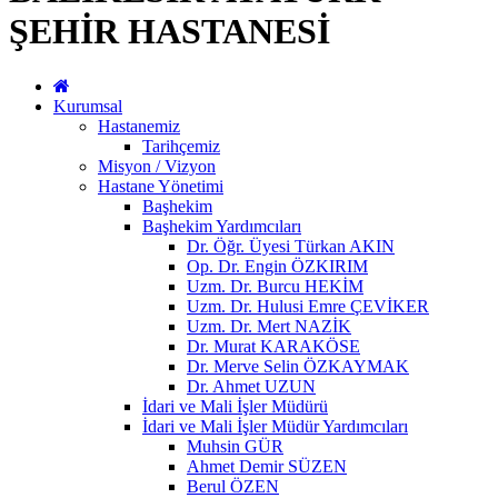
ŞEHİR HASTANESİ
Kurumsal
Hastanemiz
Tarihçemiz
Misyon / Vizyon
Hastane Yönetimi
Başhekim
Başhekim Yardımcıları
Dr. Öğr. Üyesi Türkan AKIN
Op. Dr. Engin ÖZKIRIM
Uzm. Dr. Burcu HEKİM
Uzm. Dr. Hulusi Emre ÇEVİKER
Uzm. Dr. Mert NAZİK
Dr. Murat KARAKÖSE
Dr. Merve Selin ÖZKAYMAK
Dr. Ahmet UZUN
İdari ve Mali İşler Müdürü
İdari ve Mali İşler Müdür Yardımcıları
Muhsin GÜR
Ahmet Demir SÜZEN
Berul ÖZEN