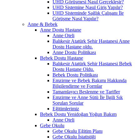
UHD Görüşmesi Nasıl Gerçekleşir?
UHD Sistemine Nasıl Giriş Yapılır?
UHD Sisteminde Sağlık Çalışanı İle
Görüşme Nasıl Yapılır?
Anne & Bebek
Anne Dostu Hastane
Anne Oteli
Balıkesir Atatürk Şehir Hastanesi Anne
Dostu Hastane oldu.
Anne Dostu Politikası
Bebek Dostu Hastane
Balıkesir Atatürk Şehir Hastanesi Bebek
Dostu Hastane Oldu.
Bebek Dostu Politikası
Emzirme ve Bebek Bakımı Hakkında
Bilgilendirme ve Formlar
Tamamlayıcı Beslenme ve Tarifler
Emzirme ve Anne Sütü İle İlgili Sık
Sorulan Sorular
Eğitimlerimiz
Bebek Dostu Yenidoğan Yoğun Bakım
Anne Oteli
Gebe Okulu
Gebe Okulu Eğitim Planı
Gebe Okulu İstatistiği