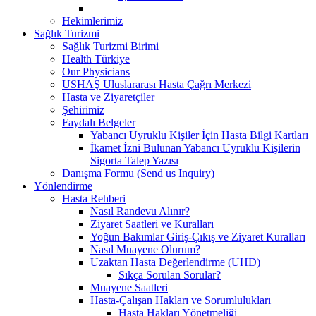
Hekimlerimiz
Sağlık Turizmi
Sağlık Turizmi Birimi
Health Türkiye
Our Physicians
USHAŞ Uluslararası Hasta Çağrı Merkezi
Hasta ve Ziyaretçiler
Şehirimiz
Faydalı Belgeler
Yabancı Uyruklu Kişiler İçin Hasta Bilgi Kartları
İkamet İzni Bulunan Yabancı Uyruklu Kişilerin
Sigorta Talep Yazısı
Danışma Formu (Send us Inquiry)
Yönlendirme
Hasta Rehberi
Nasıl Randevu Alınır?
Ziyaret Saatleri ve Kuralları
Yoğun Bakımlar Giriş-Çıkış ve Ziyaret Kuralları
Nasıl Muayene Olurum?
Uzaktan Hasta Değerlendirme (UHD)
Sıkça Sorulan Sorular?
Muayene Saatleri
Hasta-Çalışan Hakları ve Sorumlulukları
Hasta Hakları Yönetmeliği