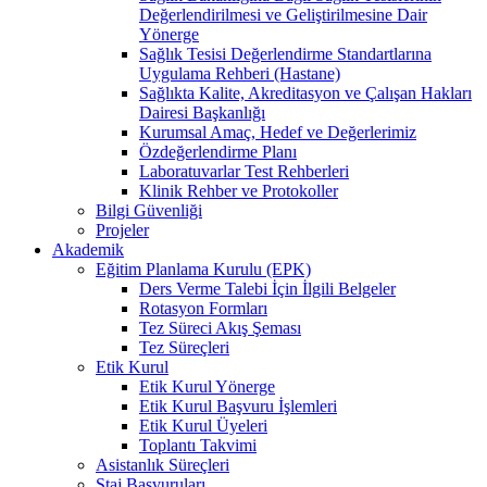
Değerlendirilmesi ve Geliştirilmesine Dair
Yönerge
Sağlık Tesisi Değerlendirme Standartlarına
Uygulama Rehberi (Hastane)
Sağlıkta Kalite, Akreditasyon ve Çalışan Hakları
Dairesi Başkanlığı
Kurumsal Amaç, Hedef ve Değerlerimiz
Özdeğerlendirme Planı
Laboratuvarlar Test Rehberleri
Klinik Rehber ve Protokoller
Bilgi Güvenliği
Projeler
Akademik
Eğitim Planlama Kurulu (EPK)
Ders Verme Talebi İçin İlgili Belgeler
Rotasyon Formları
Tez Süreci Akış Şeması
Tez Süreçleri
Etik Kurul
Etik Kurul Yönerge
Etik Kurul Başvuru İşlemleri
Etik Kurul Üyeleri
Toplantı Takvimi
Asistanlık Süreçleri
Staj Başvuruları