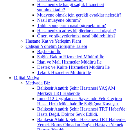
Hastanenizde hangi sağlık hizmetleri
sunulmaktadır?
Muayene olmak için gerekli evraklar nelerdir?
Nasıl muayene olurum?
Tahlil sonuçlarını nasıl öğrenebilirim?
Hastanenizin adres bilgilerine nasıl ulaşılır?
Öneri ve şikayetlerimizi nasıl bildirebiliriz?
Hastane Kat ve Yerleşim Planı
Çalışan-Yönetim Görüşme Talebi
Başhekim İle
Sağlık Bakım Hizmetleri Müdürü İle
İdari ve Mali Hizmetler Müdürü İle
Destek ve Kalite Hizmetleri Müdürü İle
Teknik Hizmetler Müdürü İle
Dijital Medya
Medyada Biz
Balıkesir Atatürk Şehir Hastanesi YAŞAM
Merkezi TRT Haber'de
İnme 112 Uygulaması Sayesinde Felç Geçiren
Hasta Hızlı Müdahale İle Sağlığına Kavuştu.
Balıkesir Atatürk Şehir Hastanesi TRT Haber'de:
Hasta Değil, Doktor Sevk Edildi.
Balıkesir Atatürk Şehir Hastanesi TRT Haberde:
Yemek Borus Olmadan Doğan Hastaya Yemek
Borusu Yapıldı.