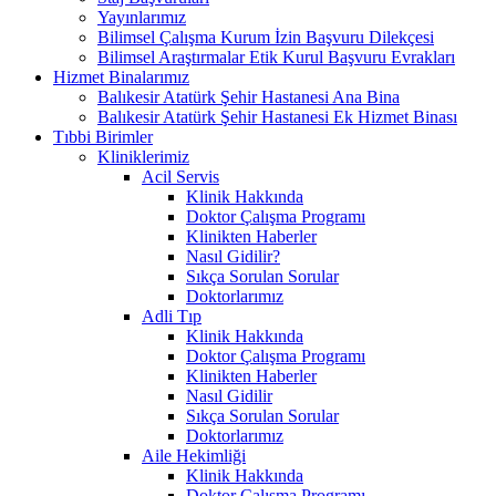
Yayınlarımız
Bilimsel Çalışma Kurum İzin Başvuru Dilekçesi
Bilimsel Araştırmalar Etik Kurul Başvuru Evrakları
Hizmet Binalarımız
Balıkesir Atatürk Şehir Hastanesi Ana Bina
Balıkesir Atatürk Şehir Hastanesi Ek Hizmet Binası
Tıbbi Birimler
Kliniklerimiz
Acil Servis
Klinik Hakkında
Doktor Çalışma Programı
Klinikten Haberler
Nasıl Gidilir?
Sıkça Sorulan Sorular
Doktorlarımız
Adli Tıp
Klinik Hakkında
Doktor Çalışma Programı
Klinikten Haberler
Nasıl Gidilir
Sıkça Sorulan Sorular
Doktorlarımız
Aile Hekimliği
Klinik Hakkında
Doktor Çalışma Programı