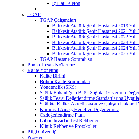
İç Hat Telefon
TGAP
TGAP Çalışmaları
Balıkesir Atatürk Şehir Hastanesi 2019 Yılı
Balıkesir Atatürk Şehir Hastanesi 2021 Yılı
Balıkesir Atatürk Şehir Hastanesi 2022 Yılı
Balıkesir Atatürk Şehir Hastanesi 2023 Yılı
Balıkesir Atatürk Şehir Hastanesi 2024 Yılı
Balıkesir Atatürk Şehir Hastanesi 2025 Yılı
TGAP Hastane Sorumlusu
Banka Hesap No'larımız
Kalite Yönetimi
Kalite Birimi
Bölüm Kalite Sorumluları
Yönetmelik (SKS)
Sağlık Bakanlığına Bağlı Sağlık Tesislerinin Değer
Sağlık Tesisi Değerlendirme Standartlarına Uygul
Sağlıkta Kalite, Akreditasyon ve Çalışan Hakları D
Kurumsal Amaç, Hedef ve Değerlerimiz
Özdeğerlendirme Planı
Laboratuvarlar Test Rehberleri
Klinik Rehber ve Protokoller
Bilgi Güvenliği
Projeler