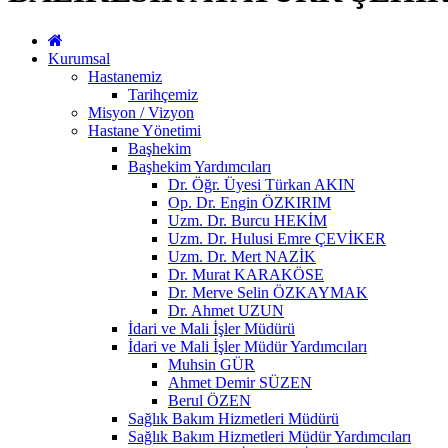
Kurumsal
Hastanemiz
Tarihçemiz
Misyon / Vizyon
Hastane Yönetimi
Başhekim
Başhekim Yardımcıları
Dr. Öğr. Üyesi Türkan AKIN
Op. Dr. Engin ÖZKIRIM
Uzm. Dr. Burcu HEKİM
Uzm. Dr. Hulusi Emre ÇEVİKER
Uzm. Dr. Mert NAZİK
Dr. Murat KARAKÖSE
Dr. Merve Selin ÖZKAYMAK
Dr. Ahmet UZUN
İdari ve Mali İşler Müdürü
İdari ve Mali İşler Müdür Yardımcıları
Muhsin GÜR
Ahmet Demir SÜZEN
Berul ÖZEN
Sağlık Bakım Hizmetleri Müdürü
Sağlık Bakım Hizmetleri Müdür Yardımcıları