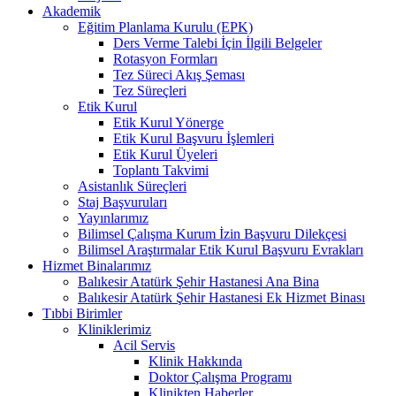
Akademik
Eğitim Planlama Kurulu (EPK)
Ders Verme Talebi İçin İlgili Belgeler
Rotasyon Formları
Tez Süreci Akış Şeması
Tez Süreçleri
Etik Kurul
Etik Kurul Yönerge
Etik Kurul Başvuru İşlemleri
Etik Kurul Üyeleri
Toplantı Takvimi
Asistanlık Süreçleri
Staj Başvuruları
Yayınlarımız
Bilimsel Çalışma Kurum İzin Başvuru Dilekçesi
Bilimsel Araştırmalar Etik Kurul Başvuru Evrakları
Hizmet Binalarımız
Balıkesir Atatürk Şehir Hastanesi Ana Bina
Balıkesir Atatürk Şehir Hastanesi Ek Hizmet Binası
Tıbbi Birimler
Kliniklerimiz
Acil Servis
Klinik Hakkında
Doktor Çalışma Programı
Klinikten Haberler