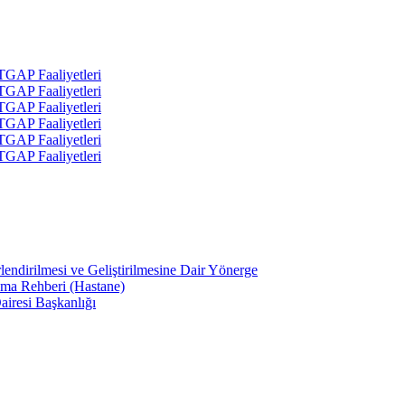
 TGAP Faaliyetleri
 TGAP Faaliyetleri
 TGAP Faaliyetleri
 TGAP Faaliyetleri
 TGAP Faaliyetleri
 TGAP Faaliyetleri
lendirilmesi ve Geliştirilmesine Dair Yönerge
ama Rehberi (Hastane)
airesi Başkanlığı