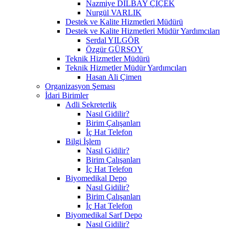
Nazmiye DİLBAY ÇİÇEK
Nurgül VARLIK
Destek ve Kalite Hizmetleri Müdürü
Destek ve Kalite Hizmetleri Müdür Yardımcıları
Serdal YILGÖR
Özgür GÜRSOY
Teknik Hizmetler Müdürü
Teknik Hizmetler Müdür Yardımcıları
Hasan Ali Çimen
Organizasyon Şeması
İdari Birimler
Adli Sekreterlik
Nasıl Gidilir?
Birim Çalışanları
İç Hat Telefon
Bilgi İşlem
Nasıl Gidilir?
Birim Çalışanları
İç Hat Telefon
Biyomedikal Depo
Nasıl Gidilir?
Birim Çalışanları
İç Hat Telefon
Biyomedikal Sarf Depo
Nasıl Gidilir?