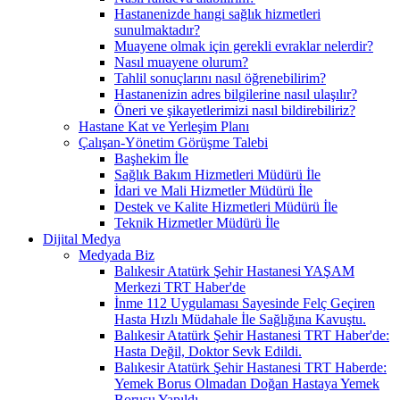
Hastanenizde hangi sağlık hizmetleri
sunulmaktadır?
Muayene olmak için gerekli evraklar nelerdir?
Nasıl muayene olurum?
Tahlil sonuçlarını nasıl öğrenebilirim?
Hastanenizin adres bilgilerine nasıl ulaşılır?
Öneri ve şikayetlerimizi nasıl bildirebiliriz?
Hastane Kat ve Yerleşim Planı
Çalışan-Yönetim Görüşme Talebi
Başhekim İle
Sağlık Bakım Hizmetleri Müdürü İle
İdari ve Mali Hizmetler Müdürü İle
Destek ve Kalite Hizmetleri Müdürü İle
Teknik Hizmetler Müdürü İle
Dijital Medya
Medyada Biz
Balıkesir Atatürk Şehir Hastanesi YAŞAM
Merkezi TRT Haber'de
İnme 112 Uygulaması Sayesinde Felç Geçiren
Hasta Hızlı Müdahale İle Sağlığına Kavuştu.
Balıkesir Atatürk Şehir Hastanesi TRT Haber'de:
Hasta Değil, Doktor Sevk Edildi.
Balıkesir Atatürk Şehir Hastanesi TRT Haberde:
Yemek Borus Olmadan Doğan Hastaya Yemek
Borusu Yapıldı.