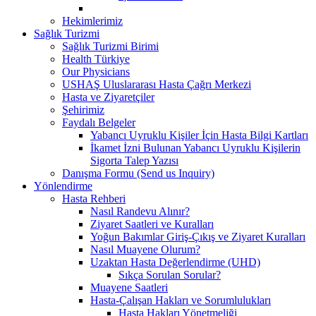
Hekimlerimiz
Sağlık Turizmi
Sağlık Turizmi Birimi
Health Türkiye
Our Physicians
USHAŞ Uluslararası Hasta Çağrı Merkezi
Hasta ve Ziyaretçiler
Şehirimiz
Faydalı Belgeler
Yabancı Uyruklu Kişiler İçin Hasta Bilgi Kartları
İkamet İzni Bulunan Yabancı Uyruklu Kişilerin
Sigorta Talep Yazısı
Danışma Formu (Send us Inquiry)
Yönlendirme
Hasta Rehberi
Nasıl Randevu Alınır?
Ziyaret Saatleri ve Kuralları
Yoğun Bakımlar Giriş-Çıkış ve Ziyaret Kuralları
Nasıl Muayene Olurum?
Uzaktan Hasta Değerlendirme (UHD)
Sıkça Sorulan Sorular?
Muayene Saatleri
Hasta-Çalışan Hakları ve Sorumlulukları
Hasta Hakları Yönetmeliği