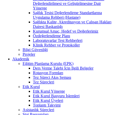
Değerlendirilmesi ve Geliştirilmesine Dair
Yönerge
Sağlık Tesisi Değerlendirme Standartlarına
Uygulama Rehberi (Hastane)
Sağlıkta Kalite, Akreditasyon ve Çalışan Hakları
Dairesi Başkanlığı
Kurumsal Amaç, Hedef ve Değerlerimiz
Özdeğerlendirme Planı
Laboratuvarlar Test Rehberleri
Klinik Rehber ve Protokoller
Bilgi Güvenliği
Projeler
Akademik
Eğitim Planlama Kurulu (EPK)
Ders Verme Talebi İçin İlgili Belgeler
Rotasyon Formları
Tez Süreci Akış Şeması
Tez Süreçleri
Etik Kurul
Etik Kurul Yönerge
Etik Kurul Başvuru İşlemleri
Etik Kurul Üyeleri
Toplantı Takvimi
Asistanlık Süreçleri
Staj Başvuruları