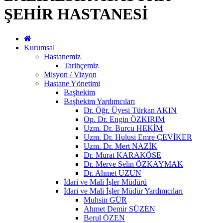
ŞEHİR HASTANESİ
Kurumsal
Hastanemiz
Tarihçemiz
Misyon / Vizyon
Hastane Yönetimi
Başhekim
Başhekim Yardımcıları
Dr. Öğr. Üyesi Türkan AKIN
Op. Dr. Engin ÖZKIRIM
Uzm. Dr. Burcu HEKİM
Uzm. Dr. Hulusi Emre ÇEVİKER
Uzm. Dr. Mert NAZİK
Dr. Murat KARAKÖSE
Dr. Merve Selin ÖZKAYMAK
Dr. Ahmet UZUN
İdari ve Mali İşler Müdürü
İdari ve Mali İşler Müdür Yardımcıları
Muhsin GÜR
Ahmet Demir SÜZEN
Berul ÖZEN