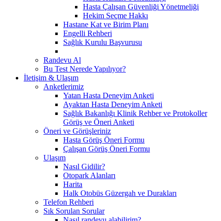
Hasta Çalışan Güvenliği Yönetmeliği
Hekim Seçme Hakkı
Hastane Kat ve Birim Planı
Engelli Rehberi
Sağlık Kurulu Başvurusu
Randevu Al
Bu Test Nerede Yapılıyor?
İletişim & Ulaşım
Anketlerimiz
Yatan Hasta Deneyim Anketi
Ayaktan Hasta Deneyim Anketi
Sağlık Bakanlığı Klinik Rehber ve Protokoller
Görüş ve Öneri Anketi
Öneri ve Görüşleriniz
Hasta Görüş Öneri Formu
Çalışan Görüş Öneri Formu
Ulaşım
Nasıl Gidilir?
Otopark Alanları
Harita
Halk Otobüs Güzergah ve Durakları
Telefon Rehberi
Sık Sorulan Sorular
Nasıl randevu alabilirim?