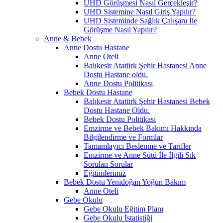
UHD Görüşmesi Nasıl Gerçekleşir?
UHD Sistemine Nasıl Giriş Yapılır?
UHD Sisteminde Sağlık Çalışanı İle
Görüşme Nasıl Yapılır?
Anne & Bebek
Anne Dostu Hastane
Anne Oteli
Balıkesir Atatürk Şehir Hastanesi Anne
Dostu Hastane oldu.
Anne Dostu Politikası
Bebek Dostu Hastane
Balıkesir Atatürk Şehir Hastanesi Bebek
Dostu Hastane Oldu.
Bebek Dostu Politikası
Emzirme ve Bebek Bakımı Hakkında
Bilgilendirme ve Formlar
Tamamlayıcı Beslenme ve Tarifler
Emzirme ve Anne Sütü İle İlgili Sık
Sorulan Sorular
Eğitimlerimiz
Bebek Dostu Yenidoğan Yoğun Bakım
Anne Oteli
Gebe Okulu
Gebe Okulu Eğitim Planı
Gebe Okulu İstatistiği