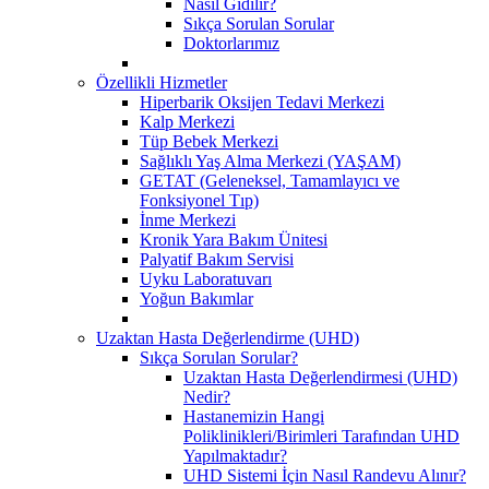
Nasıl Gidilir?
Sıkça Sorulan Sorular
Doktorlarımız
Özellikli Hizmetler
Hiperbarik Oksijen Tedavi Merkezi
Kalp Merkezi
Tüp Bebek Merkezi
Sağlıklı Yaş Alma Merkezi (YAŞAM)
GETAT (Geleneksel, Tamamlayıcı ve
Fonksiyonel Tıp)
İnme Merkezi
Kronik Yara Bakım Ünitesi
Palyatif Bakım Servisi
Uyku Laboratuvarı
Yoğun Bakımlar
Uzaktan Hasta Değerlendirme (UHD)
Sıkça Sorulan Sorular?
Uzaktan Hasta Değerlendirmesi (UHD)
Nedir?
Hastanemizin Hangi
Poliklinikleri/Birimleri Tarafından UHD
Yapılmaktadır?
UHD Sistemi İçin Nasıl Randevu Alınır?