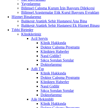
Yayınlarımız
Bilimsel Çalışma Kurum İzin Başvuru Dilekçesi
Bilimsel Araştırmalar Etik Kurul Başvuru Evrakları
Hizmet Binalarımız
Balıkesir Atatürk Şehir Hastanesi Ana Bina
Balıkesir Atatürk Şehir Hastanesi Ek Hizmet Binası
Tıbbi Birimler
Kliniklerimiz
Acil Servis
Klinik Hakkında
Doktor Çalışma Programı
Klinikten Haberler
Nasıl Gidilir?
Sıkça Sorulan Sorular
Doktorlarımız
Adli Tıp
Klinik Hakkında
Doktor Çalışma Programı
Klinikten Haberler
Nasıl Gidilir
Sıkça Sorulan Sorular
Doktorlarımız
Aile Hekimliği
Klinik Hakkında
Doktor Çalışma Programı