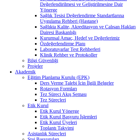
Değerlendirilmesi ve Geliştirilmesine Dair
Yönerge
Sağlık Tesisi Değerlendirme Standartlarına
Uygulama Rehberi (Hastane)
Sağlıkta Kalite, Akreditasyon ve Çalışan Hakları
Dairesi Başkanlığı
Kurumsal Amaç, Hedef ve Değerlerimiz
Özdeğerlendirme Planı
Laboratuvarlar Test Rehberleri
Klinik Rehber ve Protokoller
Bilgi Güvenliği
Projeler
Akademik
Eğitim Planlama Kurulu (EPK)
Ders Verme Talebi İçin İlgili Belgeler
Rotasyon Formları
Tez Süreci Akış Şeması
Tez Süreçleri
Etik Kurul
Etik Kurul Yönerge
Etik Kurul Başvuru İşlemleri
Etik Kurul Üyeleri
Toplantı Takvimi
Asistanlık Süreçleri
Staj Başvuruları