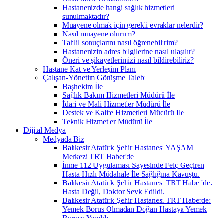
Hastanenizde hangi sağlık hizmetleri
sunulmaktadır?
Muayene olmak için gerekli evraklar nelerdir?
Nasıl muayene olurum?
Tahlil sonuçlarını nasıl öğrenebilirim?
Hastanenizin adres bilgilerine nasıl ulaşılır?
Öneri ve şikayetlerimizi nasıl bildirebiliriz?
Hastane Kat ve Yerleşim Planı
Çalışan-Yönetim Görüşme Talebi
Başhekim İle
Sağlık Bakım Hizmetleri Müdürü İle
İdari ve Mali Hizmetler Müdürü İle
Destek ve Kalite Hizmetleri Müdürü İle
Teknik Hizmetler Müdürü İle
Dijital Medya
Medyada Biz
Balıkesir Atatürk Şehir Hastanesi YAŞAM
Merkezi TRT Haber'de
İnme 112 Uygulaması Sayesinde Felç Geçiren
Hasta Hızlı Müdahale İle Sağlığına Kavuştu.
Balıkesir Atatürk Şehir Hastanesi TRT Haber'de:
Hasta Değil, Doktor Sevk Edildi.
Balıkesir Atatürk Şehir Hastanesi TRT Haberde:
Yemek Borus Olmadan Doğan Hastaya Yemek
Borusu Yapıldı.