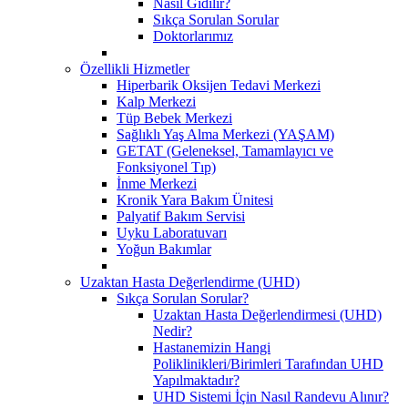
Nasıl Gidilir?
Sıkça Sorulan Sorular
Doktorlarımız
Özellikli Hizmetler
Hiperbarik Oksijen Tedavi Merkezi
Kalp Merkezi
Tüp Bebek Merkezi
Sağlıklı Yaş Alma Merkezi (YAŞAM)
GETAT (Geleneksel, Tamamlayıcı ve
Fonksiyonel Tıp)
İnme Merkezi
Kronik Yara Bakım Ünitesi
Palyatif Bakım Servisi
Uyku Laboratuvarı
Yoğun Bakımlar
Uzaktan Hasta Değerlendirme (UHD)
Sıkça Sorulan Sorular?
Uzaktan Hasta Değerlendirmesi (UHD)
Nedir?
Hastanemizin Hangi
Poliklinikleri/Birimleri Tarafından UHD
Yapılmaktadır?
UHD Sistemi İçin Nasıl Randevu Alınır?