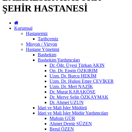
ŞEHİR HASTANESİ
Kurumsal
Hastanemiz
Tarihçemiz
Misyon / Vizyon
Hastane Yönetimi
Başhekim
Başhekim Yardımcıları
Dr. Öğr. Üyesi Türkan AKIN
Op. Dr. Engin ÖZKIRIM
Uzm. Dr. Burcu HEKİM
Uzm. Dr. Hulusi Emre ÇEVİKER
Uzm. Dr. Mert NAZİK
Dr. Murat KARAKÖSE
Dr. Merve Selin ÖZKAYMAK
Dr. Ahmet UZUN
İdari ve Mali İşler Müdürü
İdari ve Mali İşler Müdür Yardımcıları
Muhsin GÜR
Ahmet Demir SÜZEN
Berul ÖZEN