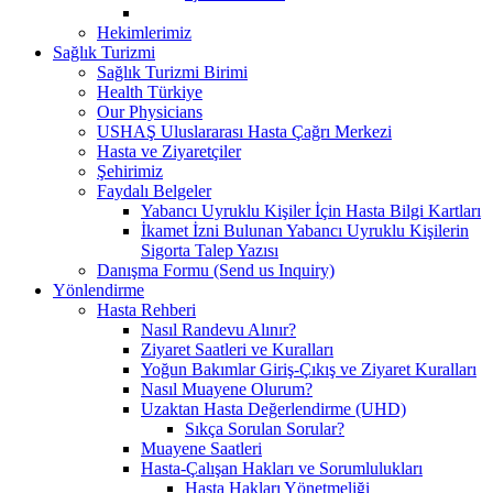
Hekimlerimiz
Sağlık Turizmi
Sağlık Turizmi Birimi
Health Türkiye
Our Physicians
USHAŞ Uluslararası Hasta Çağrı Merkezi
Hasta ve Ziyaretçiler
Şehirimiz
Faydalı Belgeler
Yabancı Uyruklu Kişiler İçin Hasta Bilgi Kartları
İkamet İzni Bulunan Yabancı Uyruklu Kişilerin
Sigorta Talep Yazısı
Danışma Formu (Send us Inquiry)
Yönlendirme
Hasta Rehberi
Nasıl Randevu Alınır?
Ziyaret Saatleri ve Kuralları
Yoğun Bakımlar Giriş-Çıkış ve Ziyaret Kuralları
Nasıl Muayene Olurum?
Uzaktan Hasta Değerlendirme (UHD)
Sıkça Sorulan Sorular?
Muayene Saatleri
Hasta-Çalışan Hakları ve Sorumlulukları
Hasta Hakları Yönetmeliği