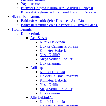
Yayınlarımız
Bilimsel Çalışma Kurum İzin Başvuru Dilekçesi
Bilimsel Araştırmalar Etik Kurul Başvuru Evrakları
Hizmet Binalarımız
Balıkesir Atatürk Şehir Hastanesi Ana Bina
Balıkesir Atatürk Şehir Hastanesi Ek Hizmet Binası
Tıbbi Birimler
Kliniklerimiz
Acil Servis
Klinik Hakkında
Doktor Çalışma Programı
Klinikten Haberler
Nasıl Gidilir?
Sıkça Sorulan Sorular
Doktorlarımız
Adli Tıp
Klinik Hakkında
Doktor Çalışma Programı
Klinikten Haberler
Nasıl Gidilir
Sıkça Sorulan Sorular
Doktorlarımız
Aile Hekimliği
Klinik Hakkında
Doktor Çalışma Programı