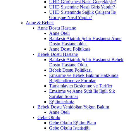
UHD Görüşmesi Nasıl Gerçekleşir?
UHD Sistemine Nasıl Giriş Yapılır?
UHD Sisteminde Sağlık Çalışanı İle
Görüşme Nasıl Yapılır?
Anne & Bebek
Anne Dostu Hastane
Anne Oteli
Balıkesir Atatürk Şehir Hastanesi Anne
Dostu Hastane oldu.
Anne Dostu Politikası
Bebek Dostu Hastane
Balıkesir Atatürk Şehir Hastanesi Bebek
Dostu Hastane Oldu.
Bebek Dostu Politikası
Emzirme ve Bebek Bakımı Hakkında
Bilgilendirme ve Formlar
Tamamlayıcı Beslenme ve Tarifler
Emzirme ve Anne Sütü İle İlgili Sık
Sorulan Sorular
Eğitimlerimiz
Bebek Dostu Yenidoğan Yoğun Bakım
Anne Oteli
Gebe Okulu
Gebe Okulu Eğitim Planı
Gebe Okulu İstatistiği