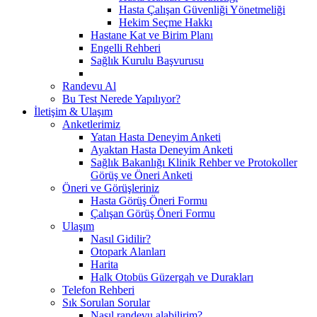
Hasta Çalışan Güvenliği Yönetmeliği
Hekim Seçme Hakkı
Hastane Kat ve Birim Planı
Engelli Rehberi
Sağlık Kurulu Başvurusu
Randevu Al
Bu Test Nerede Yapılıyor?
İletişim & Ulaşım
Anketlerimiz
Yatan Hasta Deneyim Anketi
Ayaktan Hasta Deneyim Anketi
Sağlık Bakanlığı Klinik Rehber ve Protokoller
Görüş ve Öneri Anketi
Öneri ve Görüşleriniz
Hasta Görüş Öneri Formu
Çalışan Görüş Öneri Formu
Ulaşım
Nasıl Gidilir?
Otopark Alanları
Harita
Halk Otobüs Güzergah ve Durakları
Telefon Rehberi
Sık Sorulan Sorular
Nasıl randevu alabilirim?