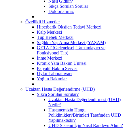
Nasıl Gidilir?
Sıkça Sorulan Sorular
Doktorlarımız
Özellikli Hizmetler
Hiperbarik Oksijen Tedavi Merkezi
Kalp Merkezi
Tüp Bebek Merkezi
Sağlıklı Yaş Alma Merkezi (YAŞAM)
GETAT (Geleneksel, Tamamlayıcı ve
Fonksiyonel Tıp)
İnme Merkezi
Kronik Yara Bakım Ünitesi
Palyatif Bakım Servisi
Uyku Laboratuvarı
Yoğun Bakımlar
Uzaktan Hasta Değerlendirme (UHD)
Sıkça Sorulan Sorular?
Uzaktan Hasta Değerlendirmesi (UHD)
Nedir?
Hastanemizin Hangi
Poliklinikleri/Birimleri Tarafından UHD
Yapılmaktadır?
UHD Sistemi İçin Nasıl Randevu Alınır?