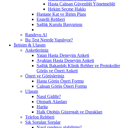
Hasta Çalışan Güvenliği Yönetmeliği
Hekim Seçme Hakkı
Hastane Kat ve Birim Planı
Engelli Rehberi
Sağlık Kurulu Başvurusu
Randevu Al
Bu Test Nerede Yapılıyor?
İletişim & Ulaşım
Anketlerimiz
Yatan Hasta Deneyim Anketi
Ayaktan Hasta Deneyim Anketi
Sağlık Bakanlığı Klinik Rehber ve Protokoller
Görüş ve Öneri Anketi
Öneri ve Görüşleriniz
Hasta Görüş Öneri Formu
Çalışan Görüş Öneri Formu
Ulaşım
Nasıl Gidilir?
Otopark Alanları
Harita
Halk Otobüs Güzergah ve Durakları
Telefon Rehberi
Sık Sorulan Sorular
Nasıl randevu alabilirim?