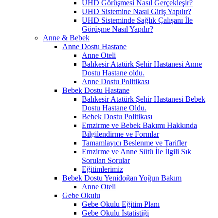
UHD Görüşmesi Nasıl Gerçekleşir?
UHD Sistemine Nasıl Giriş Yapılır?
UHD Sisteminde Sağlık Çalışanı İle
Görüşme Nasıl Yapılır?
Anne & Bebek
Anne Dostu Hastane
Anne Oteli
Balıkesir Atatürk Şehir Hastanesi Anne
Dostu Hastane oldu.
Anne Dostu Politikası
Bebek Dostu Hastane
Balıkesir Atatürk Şehir Hastanesi Bebek
Dostu Hastane Oldu.
Bebek Dostu Politikası
Emzirme ve Bebek Bakımı Hakkında
Bilgilendirme ve Formlar
Tamamlayıcı Beslenme ve Tarifler
Emzirme ve Anne Sütü İle İlgili Sık
Sorulan Sorular
Eğitimlerimiz
Bebek Dostu Yenidoğan Yoğun Bakım
Anne Oteli
Gebe Okulu
Gebe Okulu Eğitim Planı
Gebe Okulu İstatistiği