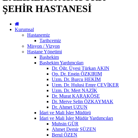
ŞEHİR HASTANESİ
Kurumsal
Hastanemiz
Tarihçemiz
Misyon / Vizyon
Hastane Yönetimi
Başhekim
Başhekim Yardımcıları
Dr. Öğr. Üyesi Türkan AKIN
Op. Dr. Engin ÖZKIRIM
Uzm. Dr. Burcu HEKİM
Uzm. Dr. Hulusi Emre ÇEVİKER
Uzm. Dr. Mert NAZİK
Dr. Murat KARAKÖSE
Dr. Merve Selin ÖZKAYMAK
Dr. Ahmet UZUN
İdari ve Mali İşler Müdürü
İdari ve Mali İşler Müdür Yardımcıları
Muhsin GÜR
Ahmet Demir SÜZEN
Berul ÖZEN