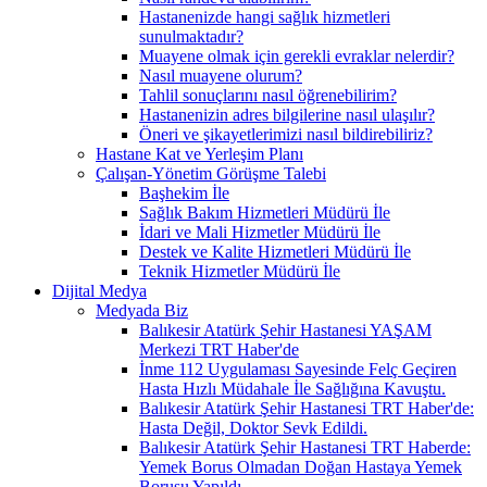
Hastanenizde hangi sağlık hizmetleri
sunulmaktadır?
Muayene olmak için gerekli evraklar nelerdir?
Nasıl muayene olurum?
Tahlil sonuçlarını nasıl öğrenebilirim?
Hastanenizin adres bilgilerine nasıl ulaşılır?
Öneri ve şikayetlerimizi nasıl bildirebiliriz?
Hastane Kat ve Yerleşim Planı
Çalışan-Yönetim Görüşme Talebi
Başhekim İle
Sağlık Bakım Hizmetleri Müdürü İle
İdari ve Mali Hizmetler Müdürü İle
Destek ve Kalite Hizmetleri Müdürü İle
Teknik Hizmetler Müdürü İle
Dijital Medya
Medyada Biz
Balıkesir Atatürk Şehir Hastanesi YAŞAM
Merkezi TRT Haber'de
İnme 112 Uygulaması Sayesinde Felç Geçiren
Hasta Hızlı Müdahale İle Sağlığına Kavuştu.
Balıkesir Atatürk Şehir Hastanesi TRT Haber'de:
Hasta Değil, Doktor Sevk Edildi.
Balıkesir Atatürk Şehir Hastanesi TRT Haberde:
Yemek Borus Olmadan Doğan Hastaya Yemek
Borusu Yapıldı.