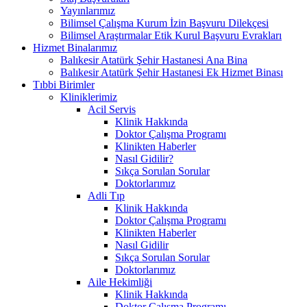
Yayınlarımız
Bilimsel Çalışma Kurum İzin Başvuru Dilekçesi
Bilimsel Araştırmalar Etik Kurul Başvuru Evrakları
Hizmet Binalarımız
Balıkesir Atatürk Şehir Hastanesi Ana Bina
Balıkesir Atatürk Şehir Hastanesi Ek Hizmet Binası
Tıbbi Birimler
Kliniklerimiz
Acil Servis
Klinik Hakkında
Doktor Çalışma Programı
Klinikten Haberler
Nasıl Gidilir?
Sıkça Sorulan Sorular
Doktorlarımız
Adli Tıp
Klinik Hakkında
Doktor Çalışma Programı
Klinikten Haberler
Nasıl Gidilir
Sıkça Sorulan Sorular
Doktorlarımız
Aile Hekimliği
Klinik Hakkında
Doktor Çalışma Programı