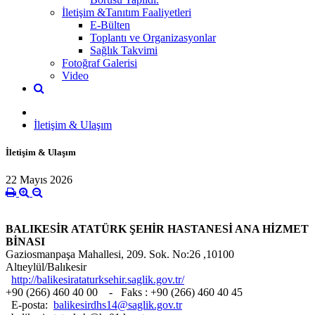
İletişim &Tanıtım Faaliyetleri
E-Bülten
Toplantı ve Organizasyonlar
Sağlık Takvimi
Fotoğraf Galerisi
Video
İletişim & Ulaşım
İletişim & Ulaşım
22 Mayıs 2026
BALIKESİR ATATÜRK ŞEHİR HASTANESİ ANA HİZMET
BİNASI
Gaziosmanpaşa Mahallesi, 209. Sok. No:26 ,10100
Altıeylül/Balıkesir
http://balikesirataturksehir.saglik.gov.tr/
+90
(266) 460 40 00
- Faks : +90 (266) 460 40 45
E-posta:
balikesirdhs14@saglik.gov.tr