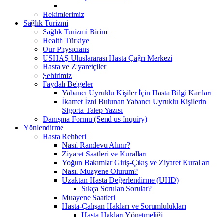
Hekimlerimiz
Sağlık Turizmi
Sağlık Turizmi Birimi
Health Türkiye
Our Physicians
USHAŞ Uluslararası Hasta Çağrı Merkezi
Hasta ve Ziyaretçiler
Şehirimiz
Faydalı Belgeler
Yabancı Uyruklu Kişiler İçin Hasta Bilgi Kartları
İkamet İzni Bulunan Yabancı Uyruklu Kişilerin
Sigorta Talep Yazısı
Danışma Formu (Send us Inquiry)
Yönlendirme
Hasta Rehberi
Nasıl Randevu Alınır?
Ziyaret Saatleri ve Kuralları
Yoğun Bakımlar Giriş-Çıkış ve Ziyaret Kuralları
Nasıl Muayene Olurum?
Uzaktan Hasta Değerlendirme (UHD)
Sıkça Sorulan Sorular?
Muayene Saatleri
Hasta-Çalışan Hakları ve Sorumlulukları
Hasta Hakları Yönetmeliği