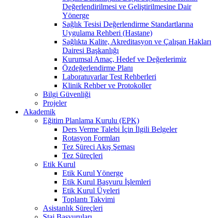
Değerlendirilmesi ve Geliştirilmesine Dair
Yönerge
Sağlık Tesisi Değerlendirme Standartlarına
Uygulama Rehberi (Hastane)
Sağlıkta Kalite, Akreditasyon ve Çalışan Hakları
Dairesi Başkanlığı
Kurumsal Amaç, Hedef ve Değerlerimiz
Özdeğerlendirme Planı
Laboratuvarlar Test Rehberleri
Klinik Rehber ve Protokoller
Bilgi Güvenliği
Projeler
Akademik
Eğitim Planlama Kurulu (EPK)
Ders Verme Talebi İçin İlgili Belgeler
Rotasyon Formları
Tez Süreci Akış Şeması
Tez Süreçleri
Etik Kurul
Etik Kurul Yönerge
Etik Kurul Başvuru İşlemleri
Etik Kurul Üyeleri
Toplantı Takvimi
Asistanlık Süreçleri
Staj Başvuruları