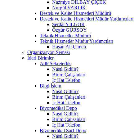
Nazmiye DİLBAY ÇİÇEK
Nurgül VARLIK
Destek ve Kalite Hizmetleri Müdürü
Destek ve Kalite Hizmetleri Müdür Yardımcıları
Serdal YILGÖR
Özgür GÜRSOY
Teknik Hizmetler Müdürü
Teknik Hizmetler Müdür Yardımcıları
Hasan Ali Çimen
Organizasyon Şeması
İdari Birimler
Adli Sekreterlik
Nasıl Gidilir?
Birim Çalışanları
İç Hat Telefon
Bilgi İşlem
Nasıl Gidilir?
Birim Çalışanları
İç Hat Telefon
Biyomedikal Depo
Nasıl Gidilir?
Birim Çalışanları
İç Hat Telefon
Biyomedikal Sarf Depo
Nasıl Gidilir?