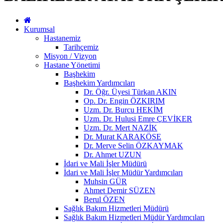
Kurumsal
Hastanemiz
Tarihçemiz
Misyon / Vizyon
Hastane Yönetimi
Başhekim
Başhekim Yardımcıları
Dr. Öğr. Üyesi Türkan AKIN
Op. Dr. Engin ÖZKIRIM
Uzm. Dr. Burcu HEKİM
Uzm. Dr. Hulusi Emre ÇEVİKER
Uzm. Dr. Mert NAZİK
Dr. Murat KARAKÖSE
Dr. Merve Selin ÖZKAYMAK
Dr. Ahmet UZUN
İdari ve Mali İşler Müdürü
İdari ve Mali İşler Müdür Yardımcıları
Muhsin GÜR
Ahmet Demir SÜZEN
Berul ÖZEN
Sağlık Bakım Hizmetleri Müdürü
Sağlık Bakım Hizmetleri Müdür Yardımcıları