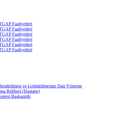
 TGAP Faaliyetleri
 TGAP Faaliyetleri
 TGAP Faaliyetleri
 TGAP Faaliyetleri
 TGAP Faaliyetleri
 TGAP Faaliyetleri
lendirilmesi ve Geliştirilmesine Dair Yönerge
ama Rehberi (Hastane)
airesi Başkanlığı