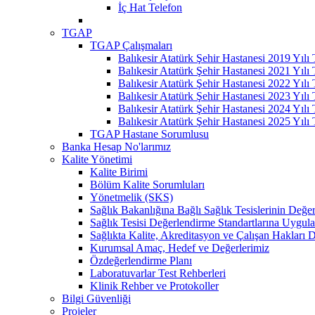
İç Hat Telefon
TGAP
TGAP Çalışmaları
Balıkesir Atatürk Şehir Hastanesi 2019 Yılı
Balıkesir Atatürk Şehir Hastanesi 2021 Yılı
Balıkesir Atatürk Şehir Hastanesi 2022 Yılı
Balıkesir Atatürk Şehir Hastanesi 2023 Yılı
Balıkesir Atatürk Şehir Hastanesi 2024 Yılı
Balıkesir Atatürk Şehir Hastanesi 2025 Yılı
TGAP Hastane Sorumlusu
Banka Hesap No'larımız
Kalite Yönetimi
Kalite Birimi
Bölüm Kalite Sorumluları
Yönetmelik (SKS)
Sağlık Bakanlığına Bağlı Sağlık Tesislerinin Değer
Sağlık Tesisi Değerlendirme Standartlarına Uygul
Sağlıkta Kalite, Akreditasyon ve Çalışan Hakları D
Kurumsal Amaç, Hedef ve Değerlerimiz
Özdeğerlendirme Planı
Laboratuvarlar Test Rehberleri
Klinik Rehber ve Protokoller
Bilgi Güvenliği
Projeler