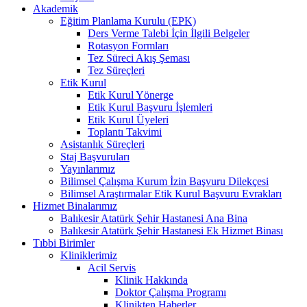
Akademik
Eğitim Planlama Kurulu (EPK)
Ders Verme Talebi İçin İlgili Belgeler
Rotasyon Formları
Tez Süreci Akış Şeması
Tez Süreçleri
Etik Kurul
Etik Kurul Yönerge
Etik Kurul Başvuru İşlemleri
Etik Kurul Üyeleri
Toplantı Takvimi
Asistanlık Süreçleri
Staj Başvuruları
Yayınlarımız
Bilimsel Çalışma Kurum İzin Başvuru Dilekçesi
Bilimsel Araştırmalar Etik Kurul Başvuru Evrakları
Hizmet Binalarımız
Balıkesir Atatürk Şehir Hastanesi Ana Bina
Balıkesir Atatürk Şehir Hastanesi Ek Hizmet Binası
Tıbbi Birimler
Kliniklerimiz
Acil Servis
Klinik Hakkında
Doktor Çalışma Programı
Klinikten Haberler