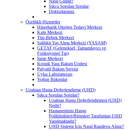
Nasıl Gidilir?
Sıkça Sorulan Sorular
Doktorlarımız
Özellikli Hizmetler
Hiperbarik Oksijen Tedavi Merkezi
Kalp Merkezi
Tüp Bebek Merkezi
Sağlıklı Yaş Alma Merkezi (YAŞAM)
GETAT (Geleneksel, Tamamlayıcı ve
Fonksiyonel Tıp)
İnme Merkezi
Kronik Yara Bakım Ünitesi
Palyatif Bakım Servisi
Uyku Laboratuvarı
Yoğun Bakımlar
Uzaktan Hasta Değerlendirme (UHD)
Sıkça Sorulan Sorular?
Uzaktan Hasta Değerlendirmesi (UHD)
Nedir?
Hastanemizin Hangi
Poliklinikleri/Birimleri Tarafından UHD
Yapılmaktadır?
UHD Sistemi İçin Nasıl Randevu Alınır?