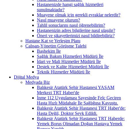
Hastanenizde hangi sağlık hizmetleri
sunulmaktadır?
Muayene olmak için gerekli evraklar nelerdir?
Nasıl muayene olurum?
Tahlil sonuçlarını nasıl öğrenebilirim?
Hastanenizin adres bilgilerine nasıl ulaşılır?
Öneri ve şikayetlerimizi nasıl bildirebiliriz?
Hastane Kat ve Yerleşim Planı
Çalışan-Yönetim Görüşme Talebi
Başhekim İle
Sağlık Bakım Hizmetleri Müdürü İle
İdari ve Mali Hizmetler Müdürü İle
Destek ve Kalite Hizmetleri Müdürü İle
Teknik Hizmetler Müdürü İle
Dijital Medya
Medyada Biz
Balıkesir Atatürk Şehir Hastanesi YAŞAM
Merkezi TRT Haber'de
İnme 112 Uygulaması Sayesinde Felç Geçiren
Hasta Hızlı Müdahale İle Sağlığına Kavuştu.
Balıkesir Atatürk Şehir Hastanesi TRT Haber'de:
Hasta Değil, Doktor Sevk Edildi.
Balıkesir Atatürk Şehir Hastanesi TRT Haberde:
Yemek Borus Olmadan Doğan Hastaya Yemek
Borusu Yapıldı.