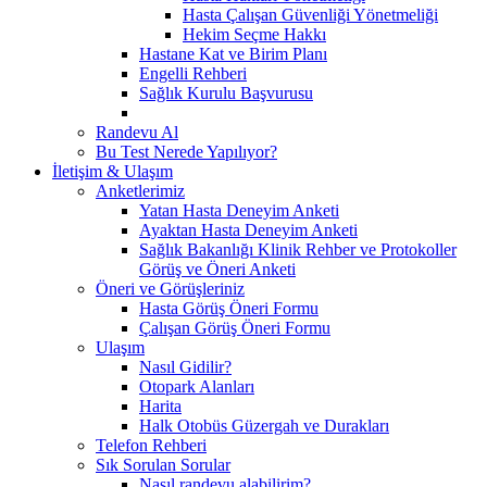
Hasta Çalışan Güvenliği Yönetmeliği
Hekim Seçme Hakkı
Hastane Kat ve Birim Planı
Engelli Rehberi
Sağlık Kurulu Başvurusu
Randevu Al
Bu Test Nerede Yapılıyor?
İletişim & Ulaşım
Anketlerimiz
Yatan Hasta Deneyim Anketi
Ayaktan Hasta Deneyim Anketi
Sağlık Bakanlığı Klinik Rehber ve Protokoller
Görüş ve Öneri Anketi
Öneri ve Görüşleriniz
Hasta Görüş Öneri Formu
Çalışan Görüş Öneri Formu
Ulaşım
Nasıl Gidilir?
Otopark Alanları
Harita
Halk Otobüs Güzergah ve Durakları
Telefon Rehberi
Sık Sorulan Sorular
Nasıl randevu alabilirim?