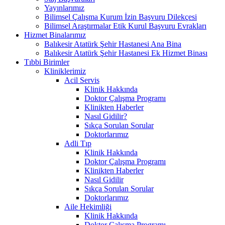
Yayınlarımız
Bilimsel Çalışma Kurum İzin Başvuru Dilekçesi
Bilimsel Araştırmalar Etik Kurul Başvuru Evrakları
Hizmet Binalarımız
Balıkesir Atatürk Şehir Hastanesi Ana Bina
Balıkesir Atatürk Şehir Hastanesi Ek Hizmet Binası
Tıbbi Birimler
Kliniklerimiz
Acil Servis
Klinik Hakkında
Doktor Çalışma Programı
Klinikten Haberler
Nasıl Gidilir?
Sıkça Sorulan Sorular
Doktorlarımız
Adli Tıp
Klinik Hakkında
Doktor Çalışma Programı
Klinikten Haberler
Nasıl Gidilir
Sıkça Sorulan Sorular
Doktorlarımız
Aile Hekimliği
Klinik Hakkında
Doktor Çalışma Programı