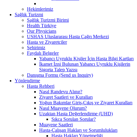
Hekimlerimiz
Sağlık Turizmi
Sağlık Turizmi Birimi
Health Türkiye
Our Physicians
USHAŞ Uluslararası Hasta Çağrı Merkezi
Hasta ve Ziyaretçiler
Şehirimiz
Faydalı Belgeler
Yabancı Uyruklu Kişiler İçin Hasta Bilgi Kartları
İkamet İzni Bulunan Yabancı Uyruklu Kişilerin
Sigorta Talep Yazısı
Danışma Formu (Send us Inquiry)
Yönlendirme
Hasta Rehberi
Nasıl Randevu Alınır?
Ziyaret Saatleri ve Kuralları
Yoğun Bakımlar Giriş-Çıkış ve Ziyaret Kuralları
Nasıl Muayene Olurum?
Uzaktan Hasta Değerlendirme (UHD)
Sıkça Sorulan Sorular?
Muayene Saatleri
Hasta-Çalışan Hakları ve Sorumlulukları
Hasta Hakları Yönetmeliği