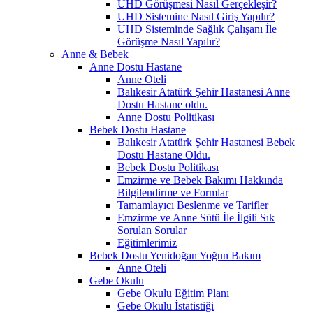
UHD Görüşmesi Nasıl Gerçekleşir?
UHD Sistemine Nasıl Giriş Yapılır?
UHD Sisteminde Sağlık Çalışanı İle
Görüşme Nasıl Yapılır?
Anne & Bebek
Anne Dostu Hastane
Anne Oteli
Balıkesir Atatürk Şehir Hastanesi Anne
Dostu Hastane oldu.
Anne Dostu Politikası
Bebek Dostu Hastane
Balıkesir Atatürk Şehir Hastanesi Bebek
Dostu Hastane Oldu.
Bebek Dostu Politikası
Emzirme ve Bebek Bakımı Hakkında
Bilgilendirme ve Formlar
Tamamlayıcı Beslenme ve Tarifler
Emzirme ve Anne Sütü İle İlgili Sık
Sorulan Sorular
Eğitimlerimiz
Bebek Dostu Yenidoğan Yoğun Bakım
Anne Oteli
Gebe Okulu
Gebe Okulu Eğitim Planı
Gebe Okulu İstatistiği