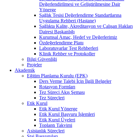
Değerlendirilmesi ve Geliştirilmesine Dair
Yönerge
Sağlık Tesisi Değerlendirme Standartlarına
Uygulama Rehberi (Hastane)
Sağlıkta Kalite, Akreditasyon ve Çalışan Hakları
Dairesi Başkanlığı
Kurumsal Amaç, Hedef ve Değerlerimiz
Özdeğerlendirme Planı
Laboratuvarlar Test Rehberleri
Klinik Rehber ve Protokoller
Bilgi Güvenliği
Projeler
Akademik
Eğitim Planlama Kurulu (EPK)
Ders Verme Talebi İçin İlgili Belgeler
Rotasyon Formları
Tez Süreci Akış Şeması
Tez Süreçleri
Etik Kurul
Etik Kurul Yönerge
Etik Kurul Başvuru İşlemleri
Etik Kurul Üyeleri
Toplantı Takvimi
Asistanlık Süreçleri
Staj Başvuruları