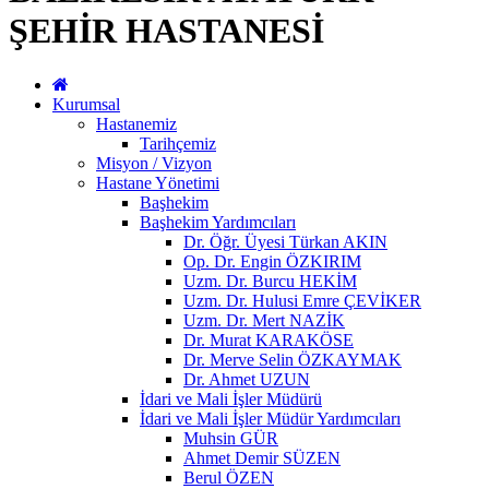
ŞEHİR HASTANESİ
Kurumsal
Hastanemiz
Tarihçemiz
Misyon / Vizyon
Hastane Yönetimi
Başhekim
Başhekim Yardımcıları
Dr. Öğr. Üyesi Türkan AKIN
Op. Dr. Engin ÖZKIRIM
Uzm. Dr. Burcu HEKİM
Uzm. Dr. Hulusi Emre ÇEVİKER
Uzm. Dr. Mert NAZİK
Dr. Murat KARAKÖSE
Dr. Merve Selin ÖZKAYMAK
Dr. Ahmet UZUN
İdari ve Mali İşler Müdürü
İdari ve Mali İşler Müdür Yardımcıları
Muhsin GÜR
Ahmet Demir SÜZEN
Berul ÖZEN