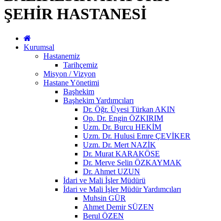
ŞEHİR HASTANESİ
Kurumsal
Hastanemiz
Tarihçemiz
Misyon / Vizyon
Hastane Yönetimi
Başhekim
Başhekim Yardımcıları
Dr. Öğr. Üyesi Türkan AKIN
Op. Dr. Engin ÖZKIRIM
Uzm. Dr. Burcu HEKİM
Uzm. Dr. Hulusi Emre ÇEVİKER
Uzm. Dr. Mert NAZİK
Dr. Murat KARAKÖSE
Dr. Merve Selin ÖZKAYMAK
Dr. Ahmet UZUN
İdari ve Mali İşler Müdürü
İdari ve Mali İşler Müdür Yardımcıları
Muhsin GÜR
Ahmet Demir SÜZEN
Berul ÖZEN