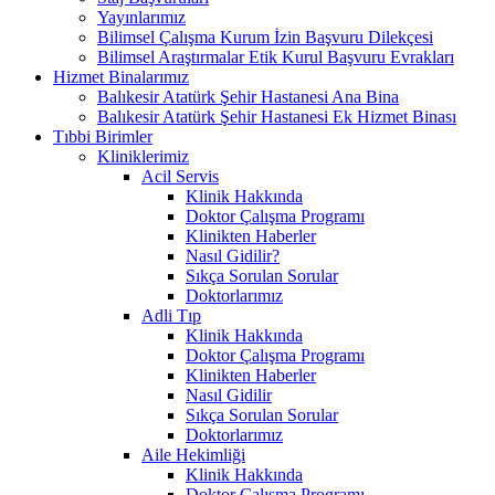
Yayınlarımız
Bilimsel Çalışma Kurum İzin Başvuru Dilekçesi
Bilimsel Araştırmalar Etik Kurul Başvuru Evrakları
Hizmet Binalarımız
Balıkesir Atatürk Şehir Hastanesi Ana Bina
Balıkesir Atatürk Şehir Hastanesi Ek Hizmet Binası
Tıbbi Birimler
Kliniklerimiz
Acil Servis
Klinik Hakkında
Doktor Çalışma Programı
Klinikten Haberler
Nasıl Gidilir?
Sıkça Sorulan Sorular
Doktorlarımız
Adli Tıp
Klinik Hakkında
Doktor Çalışma Programı
Klinikten Haberler
Nasıl Gidilir
Sıkça Sorulan Sorular
Doktorlarımız
Aile Hekimliği
Klinik Hakkında
Doktor Çalışma Programı