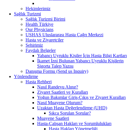
Hekimlerimiz
Sağlık Turizmi
Sağlık Turizmi Birimi
Health Türkiye
Our Physicians
USHAŞ Uluslararası Hasta Çağrı Merkezi
Hasta ve Ziyaretçiler
Şehirimiz
Faydalı Belgeler
Yabancı Uyruklu Kişiler İçin Hasta Bilgi Kartları
İkamet İzni Bulunan Yabancı Uyruklu Kişilerin
Sigorta Talep Yazısı
Danışma Formu (Send us Inquiry)
Yönlendirme
Hasta Rehberi
Nasıl Randevu Alınır?
Ziyaret Saatleri ve Kuralları
Yoğun Bakımlar Giriş-Çıkış ve Ziyaret Kuralları
Nasıl Muayene Olurum?
Uzaktan Hasta Değerlendirme (UHD)
Sıkça Sorulan Sorular?
Muayene Saatleri
Hasta-Çalışan Hakları ve Sorumlulukları
Hasta Hakları Yönetmeliği