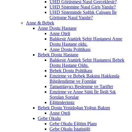
UHD Görüşmesi Nasıl Gerçekleşir?
UHD Sistemine Nasıl Giriş Yapılır?
UHD Sisteminde Sağlık Çalışanı İle
Görüşme Nasıl Yapılır?
Anne & Bebek
Anne Dostu Hastane
Anne Oteli
Balıkesir Atatürk Şehir Hastanesi Anne
Dostu Hastane oldu.
Anne Dostu Politikası
Bebek Dostu Hastane
Balıkesir Atatürk Şehir Hastanesi Bebek
Dostu Hastane Oldu.
Bebek Dostu Politikası
Emzirme ve Bebek Bakımı Hakkında
Bilgilendirme ve Formlar
Tamamlayıcı Beslenme ve Tarifler
Emzirme ve Anne Sütü İle İlgili Sık
Sorulan Sorular
Eğitimlerimiz
Bebek Dostu Yenidoğan Yoğun Bakım
Anne Oteli
Gebe Okulu
Gebe Okulu Eğitim Planı
Gebe Okulu İstatistiği