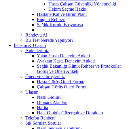
Hasta Çalışan Güvenliği Yönetmeliği
Hekim Seçme Hakkı
Hastane Kat ve Birim Planı
Engelli Rehberi
Sağlık Kurulu Başvurusu
Randevu Al
Bu Test Nerede Yapılıyor?
İletişim & Ulaşım
Anketlerimiz
Yatan Hasta Deneyim Anketi
Ayaktan Hasta Deneyim Anketi
Sağlık Bakanlığı Klinik Rehber ve Protokoller
Görüş ve Öneri Anketi
Öneri ve Görüşleriniz
Hasta Görüş Öneri Formu
Çalışan Görüş Öneri Formu
Ulaşım
Nasıl Gidilir?
Otopark Alanları
Harita
Halk Otobüs Güzergah ve Durakları
Telefon Rehberi
Sık Sorulan Sorular
Nasıl randevu alabilirim?