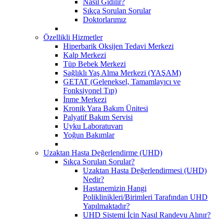
Nasıl Gidilir?
Sıkça Sorulan Sorular
Doktorlarımız
Özellikli Hizmetler
Hiperbarik Oksijen Tedavi Merkezi
Kalp Merkezi
Tüp Bebek Merkezi
Sağlıklı Yaş Alma Merkezi (YAŞAM)
GETAT (Geleneksel, Tamamlayıcı ve
Fonksiyonel Tıp)
İnme Merkezi
Kronik Yara Bakım Ünitesi
Palyatif Bakım Servisi
Uyku Laboratuvarı
Yoğun Bakımlar
Uzaktan Hasta Değerlendirme (UHD)
Sıkça Sorulan Sorular?
Uzaktan Hasta Değerlendirmesi (UHD)
Nedir?
Hastanemizin Hangi
Poliklinikleri/Birimleri Tarafından UHD
Yapılmaktadır?
UHD Sistemi İçin Nasıl Randevu Alınır?