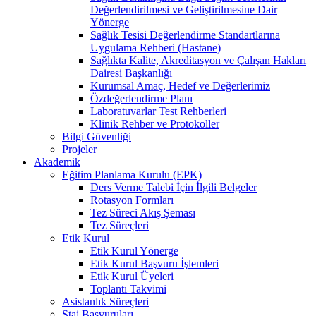
Değerlendirilmesi ve Geliştirilmesine Dair
Yönerge
Sağlık Tesisi Değerlendirme Standartlarına
Uygulama Rehberi (Hastane)
Sağlıkta Kalite, Akreditasyon ve Çalışan Hakları
Dairesi Başkanlığı
Kurumsal Amaç, Hedef ve Değerlerimiz
Özdeğerlendirme Planı
Laboratuvarlar Test Rehberleri
Klinik Rehber ve Protokoller
Bilgi Güvenliği
Projeler
Akademik
Eğitim Planlama Kurulu (EPK)
Ders Verme Talebi İçin İlgili Belgeler
Rotasyon Formları
Tez Süreci Akış Şeması
Tez Süreçleri
Etik Kurul
Etik Kurul Yönerge
Etik Kurul Başvuru İşlemleri
Etik Kurul Üyeleri
Toplantı Takvimi
Asistanlık Süreçleri
Staj Başvuruları