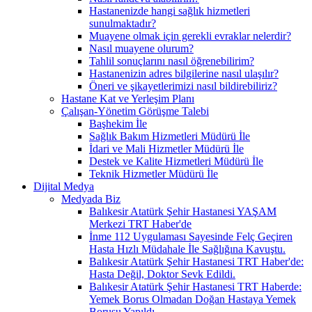
Hastanenizde hangi sağlık hizmetleri
sunulmaktadır?
Muayene olmak için gerekli evraklar nelerdir?
Nasıl muayene olurum?
Tahlil sonuçlarını nasıl öğrenebilirim?
Hastanenizin adres bilgilerine nasıl ulaşılır?
Öneri ve şikayetlerimizi nasıl bildirebiliriz?
Hastane Kat ve Yerleşim Planı
Çalışan-Yönetim Görüşme Talebi
Başhekim İle
Sağlık Bakım Hizmetleri Müdürü İle
İdari ve Mali Hizmetler Müdürü İle
Destek ve Kalite Hizmetleri Müdürü İle
Teknik Hizmetler Müdürü İle
Dijital Medya
Medyada Biz
Balıkesir Atatürk Şehir Hastanesi YAŞAM
Merkezi TRT Haber'de
İnme 112 Uygulaması Sayesinde Felç Geçiren
Hasta Hızlı Müdahale İle Sağlığına Kavuştu.
Balıkesir Atatürk Şehir Hastanesi TRT Haber'de:
Hasta Değil, Doktor Sevk Edildi.
Balıkesir Atatürk Şehir Hastanesi TRT Haberde:
Yemek Borus Olmadan Doğan Hastaya Yemek
Borusu Yapıldı.