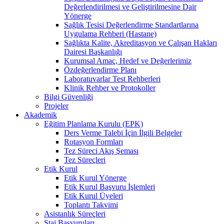
Değerlendirilmesi ve Geliştirilmesine Dair
Yönerge
Sağlık Tesisi Değerlendirme Standartlarına
Uygulama Rehberi (Hastane)
Sağlıkta Kalite, Akreditasyon ve Çalışan Hakları
Dairesi Başkanlığı
Kurumsal Amaç, Hedef ve Değerlerimiz
Özdeğerlendirme Planı
Laboratuvarlar Test Rehberleri
Klinik Rehber ve Protokoller
Bilgi Güvenliği
Projeler
Akademik
Eğitim Planlama Kurulu (EPK)
Ders Verme Talebi İçin İlgili Belgeler
Rotasyon Formları
Tez Süreci Akış Şeması
Tez Süreçleri
Etik Kurul
Etik Kurul Yönerge
Etik Kurul Başvuru İşlemleri
Etik Kurul Üyeleri
Toplantı Takvimi
Asistanlık Süreçleri
Staj Başvuruları