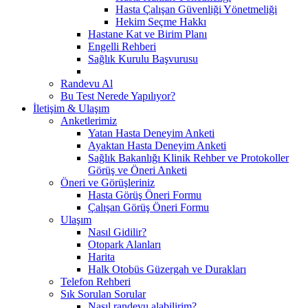
Hasta Çalışan Güvenliği Yönetmeliği
Hekim Seçme Hakkı
Hastane Kat ve Birim Planı
Engelli Rehberi
Sağlık Kurulu Başvurusu
Randevu Al
Bu Test Nerede Yapılıyor?
İletişim & Ulaşım
Anketlerimiz
Yatan Hasta Deneyim Anketi
Ayaktan Hasta Deneyim Anketi
Sağlık Bakanlığı Klinik Rehber ve Protokoller
Görüş ve Öneri Anketi
Öneri ve Görüşleriniz
Hasta Görüş Öneri Formu
Çalışan Görüş Öneri Formu
Ulaşım
Nasıl Gidilir?
Otopark Alanları
Harita
Halk Otobüs Güzergah ve Durakları
Telefon Rehberi
Sık Sorulan Sorular
Nasıl randevu alabilirim?