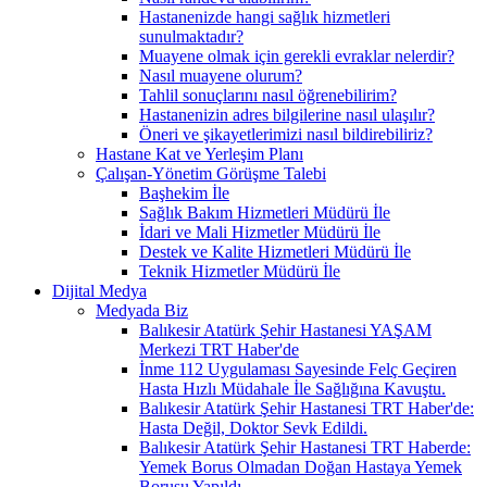
Hastanenizde hangi sağlık hizmetleri
sunulmaktadır?
Muayene olmak için gerekli evraklar nelerdir?
Nasıl muayene olurum?
Tahlil sonuçlarını nasıl öğrenebilirim?
Hastanenizin adres bilgilerine nasıl ulaşılır?
Öneri ve şikayetlerimizi nasıl bildirebiliriz?
Hastane Kat ve Yerleşim Planı
Çalışan-Yönetim Görüşme Talebi
Başhekim İle
Sağlık Bakım Hizmetleri Müdürü İle
İdari ve Mali Hizmetler Müdürü İle
Destek ve Kalite Hizmetleri Müdürü İle
Teknik Hizmetler Müdürü İle
Dijital Medya
Medyada Biz
Balıkesir Atatürk Şehir Hastanesi YAŞAM
Merkezi TRT Haber'de
İnme 112 Uygulaması Sayesinde Felç Geçiren
Hasta Hızlı Müdahale İle Sağlığına Kavuştu.
Balıkesir Atatürk Şehir Hastanesi TRT Haber'de:
Hasta Değil, Doktor Sevk Edildi.
Balıkesir Atatürk Şehir Hastanesi TRT Haberde:
Yemek Borus Olmadan Doğan Hastaya Yemek
Borusu Yapıldı.