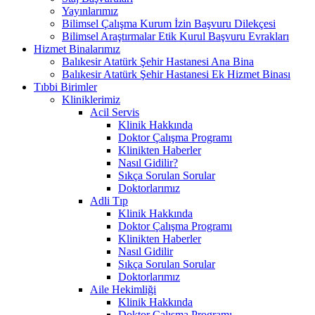
Yayınlarımız
Bilimsel Çalışma Kurum İzin Başvuru Dilekçesi
Bilimsel Araştırmalar Etik Kurul Başvuru Evrakları
Hizmet Binalarımız
Balıkesir Atatürk Şehir Hastanesi Ana Bina
Balıkesir Atatürk Şehir Hastanesi Ek Hizmet Binası
Tıbbi Birimler
Kliniklerimiz
Acil Servis
Klinik Hakkında
Doktor Çalışma Programı
Klinikten Haberler
Nasıl Gidilir?
Sıkça Sorulan Sorular
Doktorlarımız
Adli Tıp
Klinik Hakkında
Doktor Çalışma Programı
Klinikten Haberler
Nasıl Gidilir
Sıkça Sorulan Sorular
Doktorlarımız
Aile Hekimliği
Klinik Hakkında
Doktor Çalışma Programı