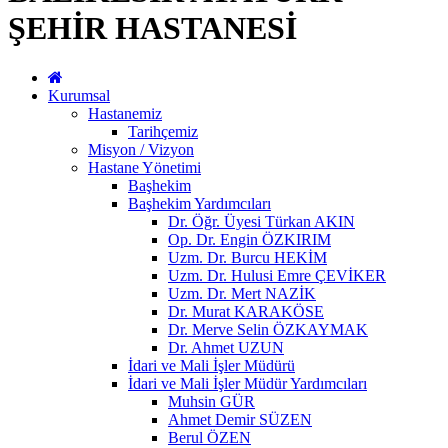
ŞEHİR HASTANESİ
Kurumsal
Hastanemiz
Tarihçemiz
Misyon / Vizyon
Hastane Yönetimi
Başhekim
Başhekim Yardımcıları
Dr. Öğr. Üyesi Türkan AKIN
Op. Dr. Engin ÖZKIRIM
Uzm. Dr. Burcu HEKİM
Uzm. Dr. Hulusi Emre ÇEVİKER
Uzm. Dr. Mert NAZİK
Dr. Murat KARAKÖSE
Dr. Merve Selin ÖZKAYMAK
Dr. Ahmet UZUN
İdari ve Mali İşler Müdürü
İdari ve Mali İşler Müdür Yardımcıları
Muhsin GÜR
Ahmet Demir SÜZEN
Berul ÖZEN