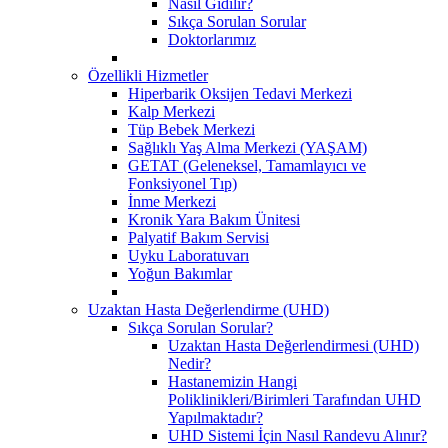
Nasıl Gidilir?
Sıkça Sorulan Sorular
Doktorlarımız
Özellikli Hizmetler
Hiperbarik Oksijen Tedavi Merkezi
Kalp Merkezi
Tüp Bebek Merkezi
Sağlıklı Yaş Alma Merkezi (YAŞAM)
GETAT (Geleneksel, Tamamlayıcı ve
Fonksiyonel Tıp)
İnme Merkezi
Kronik Yara Bakım Ünitesi
Palyatif Bakım Servisi
Uyku Laboratuvarı
Yoğun Bakımlar
Uzaktan Hasta Değerlendirme (UHD)
Sıkça Sorulan Sorular?
Uzaktan Hasta Değerlendirmesi (UHD)
Nedir?
Hastanemizin Hangi
Poliklinikleri/Birimleri Tarafından UHD
Yapılmaktadır?
UHD Sistemi İçin Nasıl Randevu Alınır?