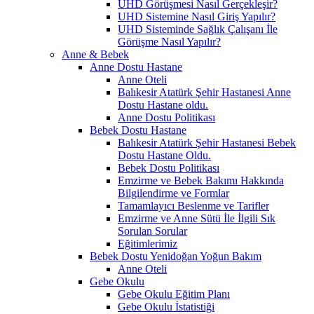
UHD Görüşmesi Nasıl Gerçekleşir?
UHD Sistemine Nasıl Giriş Yapılır?
UHD Sisteminde Sağlık Çalışanı İle
Görüşme Nasıl Yapılır?
Anne & Bebek
Anne Dostu Hastane
Anne Oteli
Balıkesir Atatürk Şehir Hastanesi Anne
Dostu Hastane oldu.
Anne Dostu Politikası
Bebek Dostu Hastane
Balıkesir Atatürk Şehir Hastanesi Bebek
Dostu Hastane Oldu.
Bebek Dostu Politikası
Emzirme ve Bebek Bakımı Hakkında
Bilgilendirme ve Formlar
Tamamlayıcı Beslenme ve Tarifler
Emzirme ve Anne Sütü İle İlgili Sık
Sorulan Sorular
Eğitimlerimiz
Bebek Dostu Yenidoğan Yoğun Bakım
Anne Oteli
Gebe Okulu
Gebe Okulu Eğitim Planı
Gebe Okulu İstatistiği