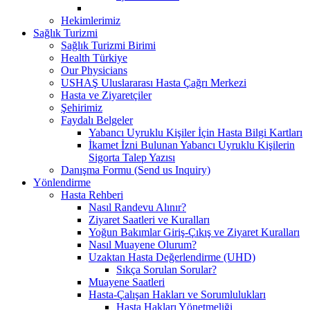
Hekimlerimiz
Sağlık Turizmi
Sağlık Turizmi Birimi
Health Türkiye
Our Physicians
USHAŞ Uluslararası Hasta Çağrı Merkezi
Hasta ve Ziyaretçiler
Şehirimiz
Faydalı Belgeler
Yabancı Uyruklu Kişiler İçin Hasta Bilgi Kartları
İkamet İzni Bulunan Yabancı Uyruklu Kişilerin
Sigorta Talep Yazısı
Danışma Formu (Send us Inquiry)
Yönlendirme
Hasta Rehberi
Nasıl Randevu Alınır?
Ziyaret Saatleri ve Kuralları
Yoğun Bakımlar Giriş-Çıkış ve Ziyaret Kuralları
Nasıl Muayene Olurum?
Uzaktan Hasta Değerlendirme (UHD)
Sıkça Sorulan Sorular?
Muayene Saatleri
Hasta-Çalışan Hakları ve Sorumlulukları
Hasta Hakları Yönetmeliği