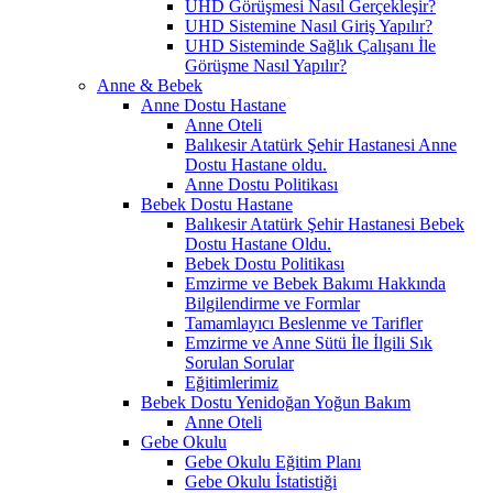
UHD Görüşmesi Nasıl Gerçekleşir?
UHD Sistemine Nasıl Giriş Yapılır?
UHD Sisteminde Sağlık Çalışanı İle
Görüşme Nasıl Yapılır?
Anne & Bebek
Anne Dostu Hastane
Anne Oteli
Balıkesir Atatürk Şehir Hastanesi Anne
Dostu Hastane oldu.
Anne Dostu Politikası
Bebek Dostu Hastane
Balıkesir Atatürk Şehir Hastanesi Bebek
Dostu Hastane Oldu.
Bebek Dostu Politikası
Emzirme ve Bebek Bakımı Hakkında
Bilgilendirme ve Formlar
Tamamlayıcı Beslenme ve Tarifler
Emzirme ve Anne Sütü İle İlgili Sık
Sorulan Sorular
Eğitimlerimiz
Bebek Dostu Yenidoğan Yoğun Bakım
Anne Oteli
Gebe Okulu
Gebe Okulu Eğitim Planı
Gebe Okulu İstatistiği