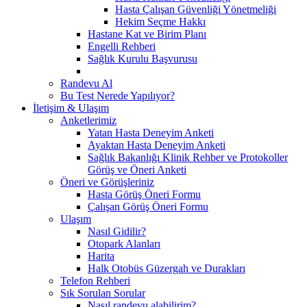
Hasta Çalışan Güvenliği Yönetmeliği
Hekim Seçme Hakkı
Hastane Kat ve Birim Planı
Engelli Rehberi
Sağlık Kurulu Başvurusu
Randevu Al
Bu Test Nerede Yapılıyor?
İletişim & Ulaşım
Anketlerimiz
Yatan Hasta Deneyim Anketi
Ayaktan Hasta Deneyim Anketi
Sağlık Bakanlığı Klinik Rehber ve Protokoller
Görüş ve Öneri Anketi
Öneri ve Görüşleriniz
Hasta Görüş Öneri Formu
Çalışan Görüş Öneri Formu
Ulaşım
Nasıl Gidilir?
Otopark Alanları
Harita
Halk Otobüs Güzergah ve Durakları
Telefon Rehberi
Sık Sorulan Sorular
Nasıl randevu alabilirim?