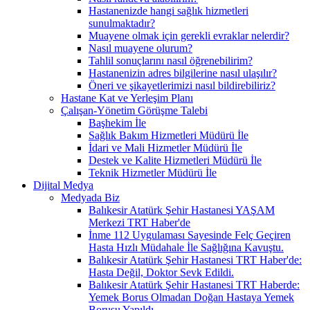
Hastanenizde hangi sağlık hizmetleri
sunulmaktadır?
Muayene olmak için gerekli evraklar nelerdir?
Nasıl muayene olurum?
Tahlil sonuçlarını nasıl öğrenebilirim?
Hastanenizin adres bilgilerine nasıl ulaşılır?
Öneri ve şikayetlerimizi nasıl bildirebiliriz?
Hastane Kat ve Yerleşim Planı
Çalışan-Yönetim Görüşme Talebi
Başhekim İle
Sağlık Bakım Hizmetleri Müdürü İle
İdari ve Mali Hizmetler Müdürü İle
Destek ve Kalite Hizmetleri Müdürü İle
Teknik Hizmetler Müdürü İle
Dijital Medya
Medyada Biz
Balıkesir Atatürk Şehir Hastanesi YAŞAM
Merkezi TRT Haber'de
İnme 112 Uygulaması Sayesinde Felç Geçiren
Hasta Hızlı Müdahale İle Sağlığına Kavuştu.
Balıkesir Atatürk Şehir Hastanesi TRT Haber'de:
Hasta Değil, Doktor Sevk Edildi.
Balıkesir Atatürk Şehir Hastanesi TRT Haberde:
Yemek Borus Olmadan Doğan Hastaya Yemek
Borusu Yapıldı.