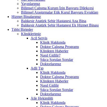
Yayınlarımız
Bilimsel Çalışma Kurum İzin Başvuru Dilekçesi
Bilimsel Araştırmalar Etik Kurul Başvuru Evrakları
Hizmet Binalarımız
Balıkesir Atatürk Şehir Hastanesi Ana Bina
Balıkesir Atatürk Şehir Hastanesi Ek Hizmet Binası
Tıbbi Birimler
Kliniklerimiz
Acil Servis
Klinik Hakkında
Doktor Çalışma Programı
Klinikten Haberler
Nasıl Gidilir?
Sıkça Sorulan Sorular
Doktorlarımız
Adli Tıp
Klinik Hakkında
Doktor Çalışma Programı
Klinikten Haberler
Nasıl Gidilir
Sıkça Sorulan Sorular
Doktorlarımız
Aile Hekimliği
Klinik Hakkında
Doktor Çalışma Programı