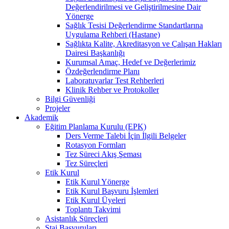
Değerlendirilmesi ve Geliştirilmesine Dair
Yönerge
Sağlık Tesisi Değerlendirme Standartlarına
Uygulama Rehberi (Hastane)
Sağlıkta Kalite, Akreditasyon ve Çalışan Hakları
Dairesi Başkanlığı
Kurumsal Amaç, Hedef ve Değerlerimiz
Özdeğerlendirme Planı
Laboratuvarlar Test Rehberleri
Klinik Rehber ve Protokoller
Bilgi Güvenliği
Projeler
Akademik
Eğitim Planlama Kurulu (EPK)
Ders Verme Talebi İçin İlgili Belgeler
Rotasyon Formları
Tez Süreci Akış Şeması
Tez Süreçleri
Etik Kurul
Etik Kurul Yönerge
Etik Kurul Başvuru İşlemleri
Etik Kurul Üyeleri
Toplantı Takvimi
Asistanlık Süreçleri
Staj Başvuruları