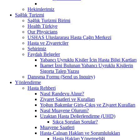
Hekimlerimiz
Sağlık Turizmi
Sağlık Turizmi Birimi
Health Türkiye
Our Physicians
USHAŞ Uluslararası Hasta Çağrı Merkezi
Hasta ve Ziyaretçiler
Şehirimiz
Faydalı Belgeler
Yabancı Uyruklu Kişiler İçin Hasta Bilgi Kartları
İkamet İzni Bulunan Yabancı Uyruklu Kişilerin
Sigorta Talep Yazısı
Danışma Formu (Send us Inquiry)
Yönlendirme
Hasta Rehberi
Nasıl Randevu Alınır?
Ziyaret Saatleri ve Kuralları
Yoğun Bakımlar Giriş-Çıkış ve Ziyaret Kuralları
Nasıl Muayene Olurum?
Uzaktan Hasta Değerlendirme (UHD)
Sıkça Sorulan Sorular?
Muayene Saatleri
Hasta-Çalışan Hakları ve Sorumlulukları
Hasta Hakları Yönetmeliği