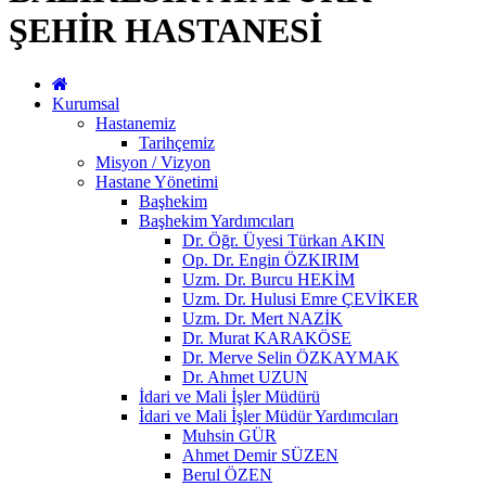
ŞEHİR HASTANESİ
Kurumsal
Hastanemiz
Tarihçemiz
Misyon / Vizyon
Hastane Yönetimi
Başhekim
Başhekim Yardımcıları
Dr. Öğr. Üyesi Türkan AKIN
Op. Dr. Engin ÖZKIRIM
Uzm. Dr. Burcu HEKİM
Uzm. Dr. Hulusi Emre ÇEVİKER
Uzm. Dr. Mert NAZİK
Dr. Murat KARAKÖSE
Dr. Merve Selin ÖZKAYMAK
Dr. Ahmet UZUN
İdari ve Mali İşler Müdürü
İdari ve Mali İşler Müdür Yardımcıları
Muhsin GÜR
Ahmet Demir SÜZEN
Berul ÖZEN