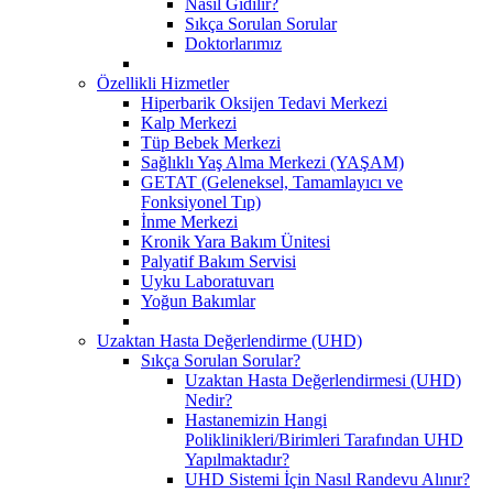
Nasıl Gidilir?
Sıkça Sorulan Sorular
Doktorlarımız
Özellikli Hizmetler
Hiperbarik Oksijen Tedavi Merkezi
Kalp Merkezi
Tüp Bebek Merkezi
Sağlıklı Yaş Alma Merkezi (YAŞAM)
GETAT (Geleneksel, Tamamlayıcı ve
Fonksiyonel Tıp)
İnme Merkezi
Kronik Yara Bakım Ünitesi
Palyatif Bakım Servisi
Uyku Laboratuvarı
Yoğun Bakımlar
Uzaktan Hasta Değerlendirme (UHD)
Sıkça Sorulan Sorular?
Uzaktan Hasta Değerlendirmesi (UHD)
Nedir?
Hastanemizin Hangi
Poliklinikleri/Birimleri Tarafından UHD
Yapılmaktadır?
UHD Sistemi İçin Nasıl Randevu Alınır?