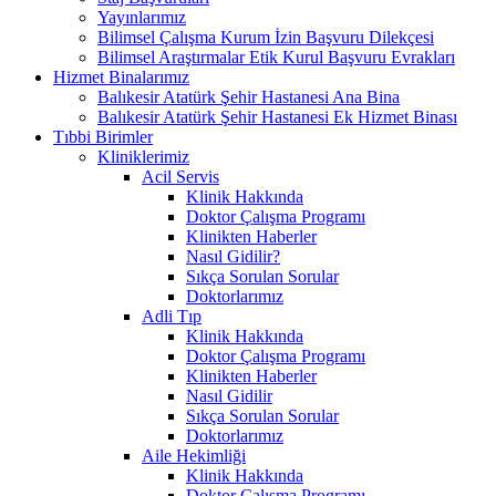
Yayınlarımız
Bilimsel Çalışma Kurum İzin Başvuru Dilekçesi
Bilimsel Araştırmalar Etik Kurul Başvuru Evrakları
Hizmet Binalarımız
Balıkesir Atatürk Şehir Hastanesi Ana Bina
Balıkesir Atatürk Şehir Hastanesi Ek Hizmet Binası
Tıbbi Birimler
Kliniklerimiz
Acil Servis
Klinik Hakkında
Doktor Çalışma Programı
Klinikten Haberler
Nasıl Gidilir?
Sıkça Sorulan Sorular
Doktorlarımız
Adli Tıp
Klinik Hakkında
Doktor Çalışma Programı
Klinikten Haberler
Nasıl Gidilir
Sıkça Sorulan Sorular
Doktorlarımız
Aile Hekimliği
Klinik Hakkında
Doktor Çalışma Programı