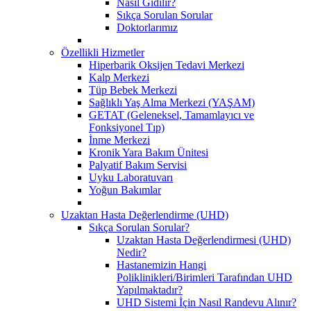
Nasıl Gidilir?
Sıkça Sorulan Sorular
Doktorlarımız
Özellikli Hizmetler
Hiperbarik Oksijen Tedavi Merkezi
Kalp Merkezi
Tüp Bebek Merkezi
Sağlıklı Yaş Alma Merkezi (YAŞAM)
GETAT (Geleneksel, Tamamlayıcı ve
Fonksiyonel Tıp)
İnme Merkezi
Kronik Yara Bakım Ünitesi
Palyatif Bakım Servisi
Uyku Laboratuvarı
Yoğun Bakımlar
Uzaktan Hasta Değerlendirme (UHD)
Sıkça Sorulan Sorular?
Uzaktan Hasta Değerlendirmesi (UHD)
Nedir?
Hastanemizin Hangi
Poliklinikleri/Birimleri Tarafından UHD
Yapılmaktadır?
UHD Sistemi İçin Nasıl Randevu Alınır?