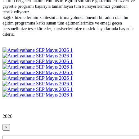
katılım belgeleri takdim edilmiştir. Eğitim süresince gösterdikleri özveri ve
gayretle programı başarıyla tamamlayan tüm kursiyerlerimizi gönülden
tebrik ediyoruz.
Sağlık hizmetlerinin kalitesini artırma yolunda önemli bir adım olan bu
eğitim programına katkı sunan tüm eğitmenlerimize ve emeği geçen
personelimize teşekkür eder, kursiyerlerimize meslek hayatlarında başarılar
dileriz.
2026
×