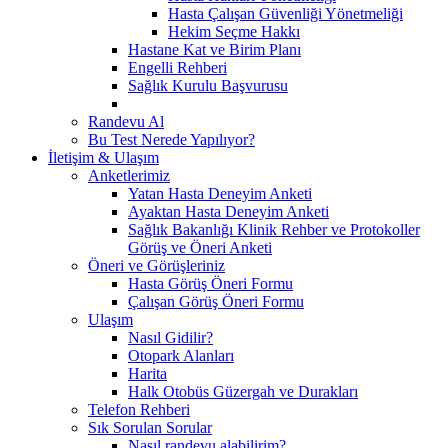
Hasta Çalışan Güvenliği Yönetmeliği
Hekim Seçme Hakkı
Hastane Kat ve Birim Planı
Engelli Rehberi
Sağlık Kurulu Başvurusu
Randevu Al
Bu Test Nerede Yapılıyor?
İletişim & Ulaşım
Anketlerimiz
Yatan Hasta Deneyim Anketi
Ayaktan Hasta Deneyim Anketi
Sağlık Bakanlığı Klinik Rehber ve Protokoller
Görüş ve Öneri Anketi
Öneri ve Görüşleriniz
Hasta Görüş Öneri Formu
Çalışan Görüş Öneri Formu
Ulaşım
Nasıl Gidilir?
Otopark Alanları
Harita
Halk Otobüs Güzergah ve Durakları
Telefon Rehberi
Sık Sorulan Sorular
Nasıl randevu alabilirim?