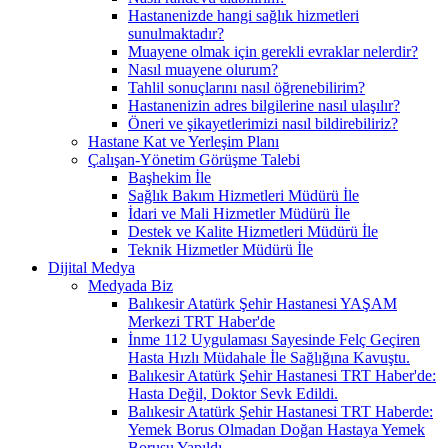
Hastanenizde hangi sağlık hizmetleri
sunulmaktadır?
Muayene olmak için gerekli evraklar nelerdir?
Nasıl muayene olurum?
Tahlil sonuçlarını nasıl öğrenebilirim?
Hastanenizin adres bilgilerine nasıl ulaşılır?
Öneri ve şikayetlerimizi nasıl bildirebiliriz?
Hastane Kat ve Yerleşim Planı
Çalışan-Yönetim Görüşme Talebi
Başhekim İle
Sağlık Bakım Hizmetleri Müdürü İle
İdari ve Mali Hizmetler Müdürü İle
Destek ve Kalite Hizmetleri Müdürü İle
Teknik Hizmetler Müdürü İle
Dijital Medya
Medyada Biz
Balıkesir Atatürk Şehir Hastanesi YAŞAM
Merkezi TRT Haber'de
İnme 112 Uygulaması Sayesinde Felç Geçiren
Hasta Hızlı Müdahale İle Sağlığına Kavuştu.
Balıkesir Atatürk Şehir Hastanesi TRT Haber'de:
Hasta Değil, Doktor Sevk Edildi.
Balıkesir Atatürk Şehir Hastanesi TRT Haberde:
Yemek Borus Olmadan Doğan Hastaya Yemek
Borusu Yapıldı.