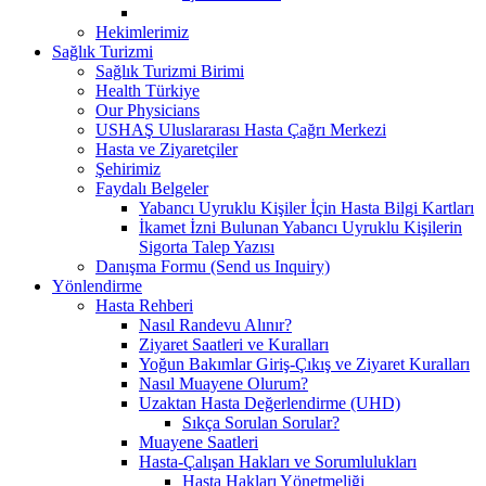
Hekimlerimiz
Sağlık Turizmi
Sağlık Turizmi Birimi
Health Türkiye
Our Physicians
USHAŞ Uluslararası Hasta Çağrı Merkezi
Hasta ve Ziyaretçiler
Şehirimiz
Faydalı Belgeler
Yabancı Uyruklu Kişiler İçin Hasta Bilgi Kartları
İkamet İzni Bulunan Yabancı Uyruklu Kişilerin
Sigorta Talep Yazısı
Danışma Formu (Send us Inquiry)
Yönlendirme
Hasta Rehberi
Nasıl Randevu Alınır?
Ziyaret Saatleri ve Kuralları
Yoğun Bakımlar Giriş-Çıkış ve Ziyaret Kuralları
Nasıl Muayene Olurum?
Uzaktan Hasta Değerlendirme (UHD)
Sıkça Sorulan Sorular?
Muayene Saatleri
Hasta-Çalışan Hakları ve Sorumlulukları
Hasta Hakları Yönetmeliği