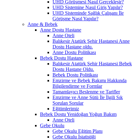
UHD Görüşmesi Nasıl Gerçekleşir?
UHD Sistemine Nasıl Giriş Yapılır?
UHD Sisteminde Sağlık Çalışanı İle
Görüşme Nasıl Yapılır?
Anne & Bebek
Anne Dostu Hastane
Anne Oteli
Balıkesir Atatürk Şehir Hastanesi Anne
Dostu Hastane oldu.
Anne Dostu Politikası
Bebek Dostu Hastane
Balıkesir Atatürk Şehir Hastanesi Bebek
Dostu Hastane Oldu.
Bebek Dostu Politikası
Emzirme ve Bebek Bakımı Hakkında
Bilgilendirme ve Formlar
Tamamlayıcı Beslenme ve Tarifler
Emzirme ve Anne Sütü İle İlgili Sık
Sorulan Sorular
Eğitimlerimiz
Bebek Dostu Yenidoğan Yoğun Bakım
Anne Oteli
Gebe Okulu
Gebe Okulu Eğitim Planı
Gebe Okulu İstatistiği