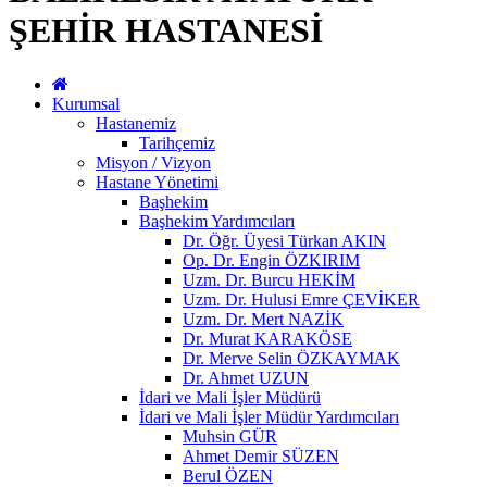
ŞEHİR HASTANESİ
Kurumsal
Hastanemiz
Tarihçemiz
Misyon / Vizyon
Hastane Yönetimi
Başhekim
Başhekim Yardımcıları
Dr. Öğr. Üyesi Türkan AKIN
Op. Dr. Engin ÖZKIRIM
Uzm. Dr. Burcu HEKİM
Uzm. Dr. Hulusi Emre ÇEVİKER
Uzm. Dr. Mert NAZİK
Dr. Murat KARAKÖSE
Dr. Merve Selin ÖZKAYMAK
Dr. Ahmet UZUN
İdari ve Mali İşler Müdürü
İdari ve Mali İşler Müdür Yardımcıları
Muhsin GÜR
Ahmet Demir SÜZEN
Berul ÖZEN