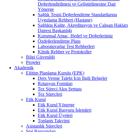
Değerlendirilmesi ve Geliştirilmesine Dair
Yönerge
Sağlık Tesisi Değerlendirme Standartlarına
Uygulama Rehberi (Hastane)
Sağlıkta Kalite, Akreditasyon ve Çalışan Hakları
Dairesi Başkanlığı
Kurumsal Amaç, Hedef ve Değerlerimiz
Özdeğerlendirme Planı
Laboratuvarlar Test Rehberleri
Klinik Rehber ve Protokoller
Bilgi Güvenliği
Projeler
Akademik
Eğitim Planlama Kurulu (EPK)
Ders Verme Talebi İçin İlgili Belgeler
Rotasyon Formları
Tez Süreci Akış Şeması
Tez Süreçleri
Etik Kurul
Etik Kurul Yönerge
Etik Kurul Başvuru İşlemleri
Etik Kurul Üyeleri
Toplantı Takvimi
Asistanlık Süreçleri
Staj Başvuruları