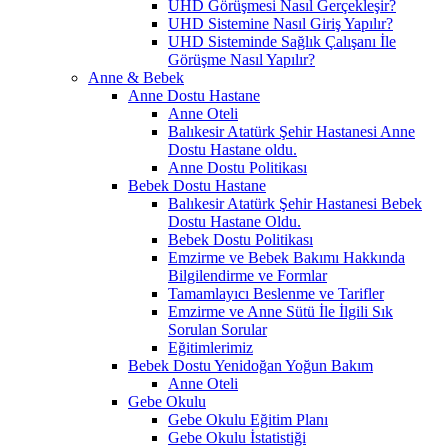
UHD Görüşmesi Nasıl Gerçekleşir?
UHD Sistemine Nasıl Giriş Yapılır?
UHD Sisteminde Sağlık Çalışanı İle
Görüşme Nasıl Yapılır?
Anne & Bebek
Anne Dostu Hastane
Anne Oteli
Balıkesir Atatürk Şehir Hastanesi Anne
Dostu Hastane oldu.
Anne Dostu Politikası
Bebek Dostu Hastane
Balıkesir Atatürk Şehir Hastanesi Bebek
Dostu Hastane Oldu.
Bebek Dostu Politikası
Emzirme ve Bebek Bakımı Hakkında
Bilgilendirme ve Formlar
Tamamlayıcı Beslenme ve Tarifler
Emzirme ve Anne Sütü İle İlgili Sık
Sorulan Sorular
Eğitimlerimiz
Bebek Dostu Yenidoğan Yoğun Bakım
Anne Oteli
Gebe Okulu
Gebe Okulu Eğitim Planı
Gebe Okulu İstatistiği