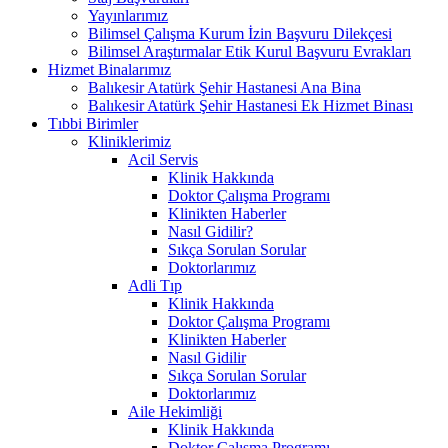
Yayınlarımız
Bilimsel Çalışma Kurum İzin Başvuru Dilekçesi
Bilimsel Araştırmalar Etik Kurul Başvuru Evrakları
Hizmet Binalarımız
Balıkesir Atatürk Şehir Hastanesi Ana Bina
Balıkesir Atatürk Şehir Hastanesi Ek Hizmet Binası
Tıbbi Birimler
Kliniklerimiz
Acil Servis
Klinik Hakkında
Doktor Çalışma Programı
Klinikten Haberler
Nasıl Gidilir?
Sıkça Sorulan Sorular
Doktorlarımız
Adli Tıp
Klinik Hakkında
Doktor Çalışma Programı
Klinikten Haberler
Nasıl Gidilir
Sıkça Sorulan Sorular
Doktorlarımız
Aile Hekimliği
Klinik Hakkında
Doktor Çalışma Programı