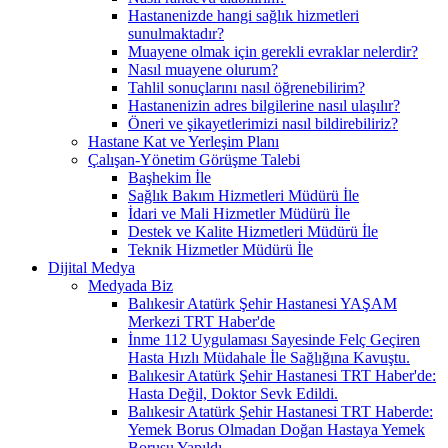
Hastanenizde hangi sağlık hizmetleri
sunulmaktadır?
Muayene olmak için gerekli evraklar nelerdir?
Nasıl muayene olurum?
Tahlil sonuçlarını nasıl öğrenebilirim?
Hastanenizin adres bilgilerine nasıl ulaşılır?
Öneri ve şikayetlerimizi nasıl bildirebiliriz?
Hastane Kat ve Yerleşim Planı
Çalışan-Yönetim Görüşme Talebi
Başhekim İle
Sağlık Bakım Hizmetleri Müdürü İle
İdari ve Mali Hizmetler Müdürü İle
Destek ve Kalite Hizmetleri Müdürü İle
Teknik Hizmetler Müdürü İle
Dijital Medya
Medyada Biz
Balıkesir Atatürk Şehir Hastanesi YAŞAM
Merkezi TRT Haber'de
İnme 112 Uygulaması Sayesinde Felç Geçiren
Hasta Hızlı Müdahale İle Sağlığına Kavuştu.
Balıkesir Atatürk Şehir Hastanesi TRT Haber'de:
Hasta Değil, Doktor Sevk Edildi.
Balıkesir Atatürk Şehir Hastanesi TRT Haberde:
Yemek Borus Olmadan Doğan Hastaya Yemek
Borusu Yapıldı.