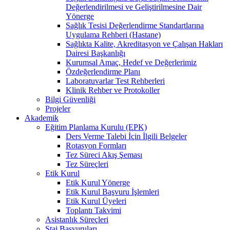
Değerlendirilmesi ve Geliştirilmesine Dair
Yönerge
Sağlık Tesisi Değerlendirme Standartlarına
Uygulama Rehberi (Hastane)
Sağlıkta Kalite, Akreditasyon ve Çalışan Hakları
Dairesi Başkanlığı
Kurumsal Amaç, Hedef ve Değerlerimiz
Özdeğerlendirme Planı
Laboratuvarlar Test Rehberleri
Klinik Rehber ve Protokoller
Bilgi Güvenliği
Projeler
Akademik
Eğitim Planlama Kurulu (EPK)
Ders Verme Talebi İçin İlgili Belgeler
Rotasyon Formları
Tez Süreci Akış Şeması
Tez Süreçleri
Etik Kurul
Etik Kurul Yönerge
Etik Kurul Başvuru İşlemleri
Etik Kurul Üyeleri
Toplantı Takvimi
Asistanlık Süreçleri
Staj Başvuruları