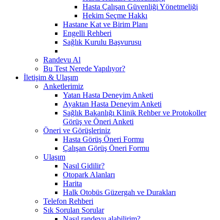
Hasta Çalışan Güvenliği Yönetmeliği
Hekim Seçme Hakkı
Hastane Kat ve Birim Planı
Engelli Rehberi
Sağlık Kurulu Başvurusu
Randevu Al
Bu Test Nerede Yapılıyor?
İletişim & Ulaşım
Anketlerimiz
Yatan Hasta Deneyim Anketi
Ayaktan Hasta Deneyim Anketi
Sağlık Bakanlığı Klinik Rehber ve Protokoller
Görüş ve Öneri Anketi
Öneri ve Görüşleriniz
Hasta Görüş Öneri Formu
Çalışan Görüş Öneri Formu
Ulaşım
Nasıl Gidilir?
Otopark Alanları
Harita
Halk Otobüs Güzergah ve Durakları
Telefon Rehberi
Sık Sorulan Sorular
Nasıl randevu alabilirim?