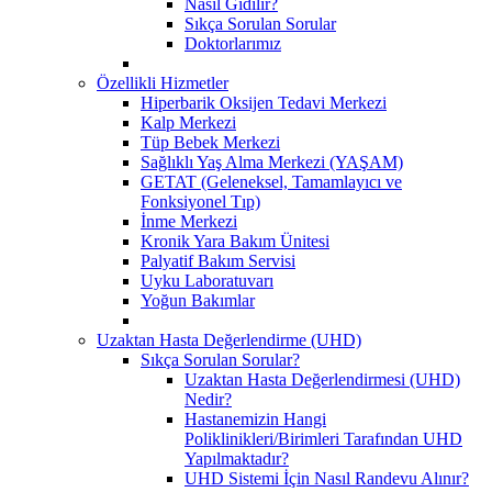
Nasıl Gidilir?
Sıkça Sorulan Sorular
Doktorlarımız
Özellikli Hizmetler
Hiperbarik Oksijen Tedavi Merkezi
Kalp Merkezi
Tüp Bebek Merkezi
Sağlıklı Yaş Alma Merkezi (YAŞAM)
GETAT (Geleneksel, Tamamlayıcı ve
Fonksiyonel Tıp)
İnme Merkezi
Kronik Yara Bakım Ünitesi
Palyatif Bakım Servisi
Uyku Laboratuvarı
Yoğun Bakımlar
Uzaktan Hasta Değerlendirme (UHD)
Sıkça Sorulan Sorular?
Uzaktan Hasta Değerlendirmesi (UHD)
Nedir?
Hastanemizin Hangi
Poliklinikleri/Birimleri Tarafından UHD
Yapılmaktadır?
UHD Sistemi İçin Nasıl Randevu Alınır?