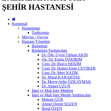
ŞEHİR HASTANESİ
Kurumsal
Hastanemiz
Tarihçemiz
Misyon / Vizyon
Hastane Yönetimi
Başhekim
Başhekim Yardımcıları
Dr. Öğr. Üyesi Türkan AKIN
Op. Dr. Engin ÖZKIRIM
Uzm. Dr. Burcu HEKİM
Uzm. Dr. Hulusi Emre ÇEVİKER
Uzm. Dr. Mert NAZİK
Dr. Murat KARAKÖSE
Dr. Merve Selin ÖZKAYMAK
Dr. Ahmet UZUN
İdari ve Mali İşler Müdürü
İdari ve Mali İşler Müdür Yardımcıları
Muhsin GÜR
Ahmet Demir SÜZEN
Berul ÖZEN