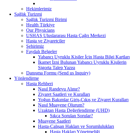
Hekimlerimiz
Sağlık Turizmi
Sağlık Turizmi Birimi
Health Türkiye
Our Physicians
USHAŞ Uluslararası Hasta Çağrı Merkezi
Hasta ve Ziyaretçiler
Şehirimiz
Faydalı Belgeler
Yabancı Uyruklu Kişiler İçin Hasta Bilgi Kartları
İkamet İzni Bulunan Yabancı Uyruklu Kişilerin
Sigorta Talep Yazısı
Danışma Formu (Send us Inquiry)
Yönlendirme
Hasta Rehberi
Nasıl Randevu Alınır?
Ziyaret Saatleri ve Kuralları
Yoğun Bakımlar Giriş-Çıkış ve Ziyaret Kuralları
Nasıl Muayene Olurum?
Uzaktan Hasta Değerlendirme (UHD)
Sıkça Sorulan Sorular?
Muayene Saatleri
Hasta-Çalışan Hakları ve Sorumlulukları
Hasta Hakları Yönetmeliği