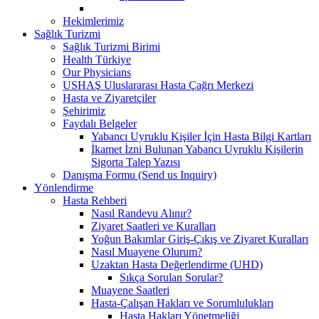
Hekimlerimiz
Sağlık Turizmi
Sağlık Turizmi Birimi
Health Türkiye
Our Physicians
USHAŞ Uluslararası Hasta Çağrı Merkezi
Hasta ve Ziyaretçiler
Şehirimiz
Faydalı Belgeler
Yabancı Uyruklu Kişiler İçin Hasta Bilgi Kartları
İkamet İzni Bulunan Yabancı Uyruklu Kişilerin
Sigorta Talep Yazısı
Danışma Formu (Send us Inquiry)
Yönlendirme
Hasta Rehberi
Nasıl Randevu Alınır?
Ziyaret Saatleri ve Kuralları
Yoğun Bakımlar Giriş-Çıkış ve Ziyaret Kuralları
Nasıl Muayene Olurum?
Uzaktan Hasta Değerlendirme (UHD)
Sıkça Sorulan Sorular?
Muayene Saatleri
Hasta-Çalışan Hakları ve Sorumlulukları
Hasta Hakları Yönetmeliği