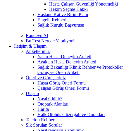
Hasta Çalışan Güvenliği Yönetmeliği
Hekim Seçme Hakkı
Hastane Kat ve Birim Planı
Engelli Rehberi
Sağlık Kurulu Başvurusu
Randevu Al
Bu Test Nerede Yapılıyor?
İletişim & Ulaşım
Anketlerimiz
Yatan Hasta Deneyim Anketi
Ayaktan Hasta Deneyim Anketi
Sağlık Bakanlığı Klinik Rehber ve Protokoller
Görüş ve Öneri Anketi
Öneri ve Görüşleriniz
Hasta Görüş Öneri Formu
Çalışan Görüş Öneri Formu
Ulaşım
Nasıl Gidilir?
Otopark Alanları
Harita
Halk Otobüs Güzergah ve Durakları
Telefon Rehberi
Sık Sorulan Sorular
Nasıl randevu alabilirim?