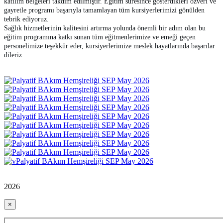
katılım belgeleri takdim edilmiştir. Eğitim süresince gösterdikleri özveri ve
gayretle programı başarıyla tamamlayan tüm kursiyerlerimizi gönülden
tebrik ediyoruz.
Sağlık hizmetlerinin kalitesini artırma yolunda önemli bir adım olan bu
eğitim programına katkı sunan tüm eğitmenlerimize ve emeği geçen
personelimize teşekkür eder, kursiyerlerimize meslek hayatlarında başarılar
dileriz.
2026
×