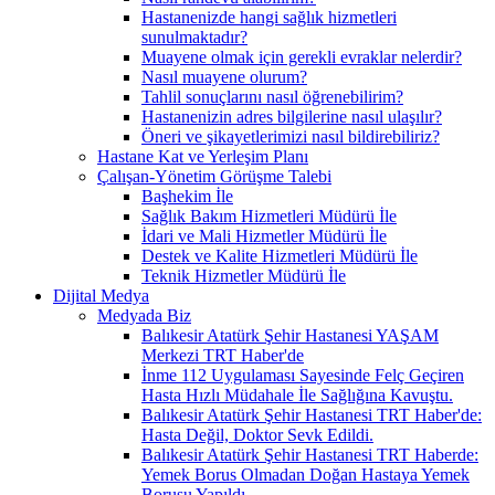
Hastanenizde hangi sağlık hizmetleri
sunulmaktadır?
Muayene olmak için gerekli evraklar nelerdir?
Nasıl muayene olurum?
Tahlil sonuçlarını nasıl öğrenebilirim?
Hastanenizin adres bilgilerine nasıl ulaşılır?
Öneri ve şikayetlerimizi nasıl bildirebiliriz?
Hastane Kat ve Yerleşim Planı
Çalışan-Yönetim Görüşme Talebi
Başhekim İle
Sağlık Bakım Hizmetleri Müdürü İle
İdari ve Mali Hizmetler Müdürü İle
Destek ve Kalite Hizmetleri Müdürü İle
Teknik Hizmetler Müdürü İle
Dijital Medya
Medyada Biz
Balıkesir Atatürk Şehir Hastanesi YAŞAM
Merkezi TRT Haber'de
İnme 112 Uygulaması Sayesinde Felç Geçiren
Hasta Hızlı Müdahale İle Sağlığına Kavuştu.
Balıkesir Atatürk Şehir Hastanesi TRT Haber'de:
Hasta Değil, Doktor Sevk Edildi.
Balıkesir Atatürk Şehir Hastanesi TRT Haberde:
Yemek Borus Olmadan Doğan Hastaya Yemek
Borusu Yapıldı.