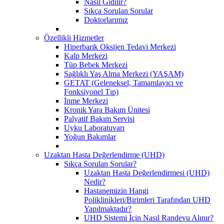
Nasıl Gidilir?
Sıkça Sorulan Sorular
Doktorlarımız
Özellikli Hizmetler
Hiperbarik Oksijen Tedavi Merkezi
Kalp Merkezi
Tüp Bebek Merkezi
Sağlıklı Yaş Alma Merkezi (YAŞAM)
GETAT (Geleneksel, Tamamlayıcı ve
Fonksiyonel Tıp)
İnme Merkezi
Kronik Yara Bakım Ünitesi
Palyatif Bakım Servisi
Uyku Laboratuvarı
Yoğun Bakımlar
Uzaktan Hasta Değerlendirme (UHD)
Sıkça Sorulan Sorular?
Uzaktan Hasta Değerlendirmesi (UHD)
Nedir?
Hastanemizin Hangi
Poliklinikleri/Birimleri Tarafından UHD
Yapılmaktadır?
UHD Sistemi İçin Nasıl Randevu Alınır?