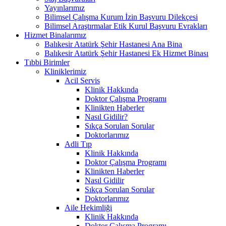
Yayınlarımız
Bilimsel Çalışma Kurum İzin Başvuru Dilekçesi
Bilimsel Araştırmalar Etik Kurul Başvuru Evrakları
Hizmet Binalarımız
Balıkesir Atatürk Şehir Hastanesi Ana Bina
Balıkesir Atatürk Şehir Hastanesi Ek Hizmet Binası
Tıbbi Birimler
Kliniklerimiz
Acil Servis
Klinik Hakkında
Doktor Çalışma Programı
Klinikten Haberler
Nasıl Gidilir?
Sıkça Sorulan Sorular
Doktorlarımız
Adli Tıp
Klinik Hakkında
Doktor Çalışma Programı
Klinikten Haberler
Nasıl Gidilir
Sıkça Sorulan Sorular
Doktorlarımız
Aile Hekimliği
Klinik Hakkında
Doktor Çalışma Programı