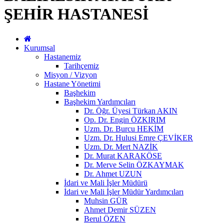
ŞEHİR HASTANESİ
Kurumsal
Hastanemiz
Tarihçemiz
Misyon / Vizyon
Hastane Yönetimi
Başhekim
Başhekim Yardımcıları
Dr. Öğr. Üyesi Türkan AKIN
Op. Dr. Engin ÖZKIRIM
Uzm. Dr. Burcu HEKİM
Uzm. Dr. Hulusi Emre ÇEVİKER
Uzm. Dr. Mert NAZİK
Dr. Murat KARAKÖSE
Dr. Merve Selin ÖZKAYMAK
Dr. Ahmet UZUN
İdari ve Mali İşler Müdürü
İdari ve Mali İşler Müdür Yardımcıları
Muhsin GÜR
Ahmet Demir SÜZEN
Berul ÖZEN