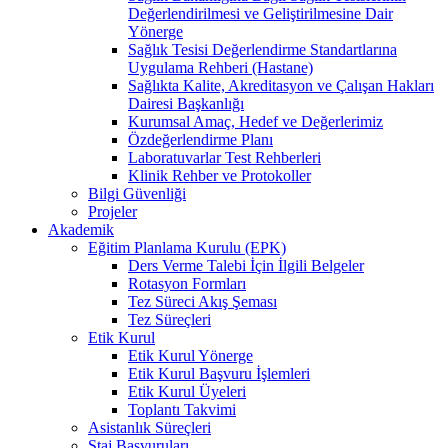
Değerlendirilmesi ve Geliştirilmesine Dair
Yönerge
Sağlık Tesisi Değerlendirme Standartlarına
Uygulama Rehberi (Hastane)
Sağlıkta Kalite, Akreditasyon ve Çalışan Hakları
Dairesi Başkanlığı
Kurumsal Amaç, Hedef ve Değerlerimiz
Özdeğerlendirme Planı
Laboratuvarlar Test Rehberleri
Klinik Rehber ve Protokoller
Bilgi Güvenliği
Projeler
Akademik
Eğitim Planlama Kurulu (EPK)
Ders Verme Talebi İçin İlgili Belgeler
Rotasyon Formları
Tez Süreci Akış Şeması
Tez Süreçleri
Etik Kurul
Etik Kurul Yönerge
Etik Kurul Başvuru İşlemleri
Etik Kurul Üyeleri
Toplantı Takvimi
Asistanlık Süreçleri
Staj Başvuruları