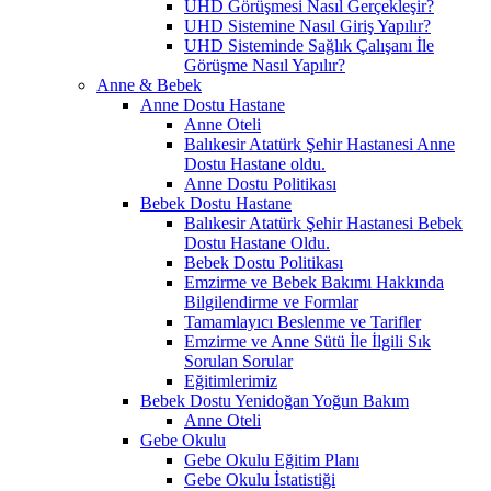
UHD Görüşmesi Nasıl Gerçekleşir?
UHD Sistemine Nasıl Giriş Yapılır?
UHD Sisteminde Sağlık Çalışanı İle
Görüşme Nasıl Yapılır?
Anne & Bebek
Anne Dostu Hastane
Anne Oteli
Balıkesir Atatürk Şehir Hastanesi Anne
Dostu Hastane oldu.
Anne Dostu Politikası
Bebek Dostu Hastane
Balıkesir Atatürk Şehir Hastanesi Bebek
Dostu Hastane Oldu.
Bebek Dostu Politikası
Emzirme ve Bebek Bakımı Hakkında
Bilgilendirme ve Formlar
Tamamlayıcı Beslenme ve Tarifler
Emzirme ve Anne Sütü İle İlgili Sık
Sorulan Sorular
Eğitimlerimiz
Bebek Dostu Yenidoğan Yoğun Bakım
Anne Oteli
Gebe Okulu
Gebe Okulu Eğitim Planı
Gebe Okulu İstatistiği