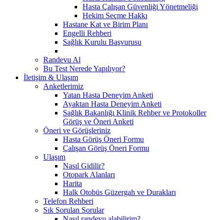
Hasta Çalışan Güvenliği Yönetmeliği
Hekim Seçme Hakkı
Hastane Kat ve Birim Planı
Engelli Rehberi
Sağlık Kurulu Başvurusu
Randevu Al
Bu Test Nerede Yapılıyor?
İletişim & Ulaşım
Anketlerimiz
Yatan Hasta Deneyim Anketi
Ayaktan Hasta Deneyim Anketi
Sağlık Bakanlığı Klinik Rehber ve Protokoller
Görüş ve Öneri Anketi
Öneri ve Görüşleriniz
Hasta Görüş Öneri Formu
Çalışan Görüş Öneri Formu
Ulaşım
Nasıl Gidilir?
Otopark Alanları
Harita
Halk Otobüs Güzergah ve Durakları
Telefon Rehberi
Sık Sorulan Sorular
Nasıl randevu alabilirim?