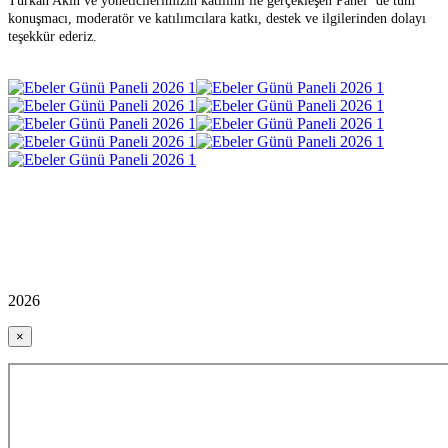
Türkan Akın ve yöneticilerimizin katılımı ile gerçekle
ş
en Panel ’de tüm
konu
ş
macı, moderatör ve katılımcılara katkı, destek ve ilgilerinden dolayı
te
ş
ekkür ederiz.
2026
×