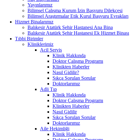
Yayınlarımız
Bilimsel Çalışma Kurum İzin Başvuru Dilekçesi
Bilimsel Araştırmalar Etik Kurul Başvuru Evrakları
Hizmet Binalarımız
Balıkesir Atatürk Şehir Hastanesi Ana Bina
Balıkesir Atatürk Şehir Hastanesi Ek Hizmet Binası
Tıbbi Birimler
Kliniklerimiz
Acil Servis
Klinik Hakkında
Doktor Çalışma Programı
Klinikten Haberler
Nasıl Gidilir?
Sıkça Sorulan Sorular
Doktorlarımız
Adli Tıp
Klinik Hakkında
Doktor Çalışma Programı
Klinikten Haberler
Nasıl Gidilir
Sıkça Sorulan Sorular
Doktorlarımız
Aile Hekimliği
Klinik Hakkında
Doktor Çalışma Programı