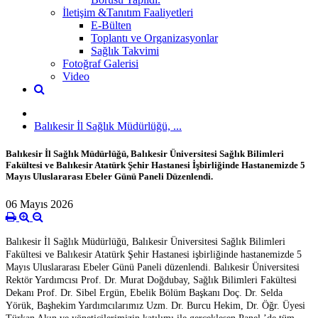
İletişim &Tanıtım Faaliyetleri
E-Bülten
Toplantı ve Organizasyonlar
Sağlık Takvimi
Fotoğraf Galerisi
Video
Balıkesir İl Sağlık Müdürlüğü, ...
Balıkesir İl Sağlık Müdürlüğü, Balıkesir Üniversitesi Sağlık Bilimleri
Fakültesi ve Balıkesir Atatürk Şehir Hastanesi İşbirliğinde Hastanemizde 5
Mayıs Uluslararası Ebeler Günü Paneli Düzenlendi.
06 Mayıs 2026
Balıkesir
İ
l Sa
ğ
lık Müdürlü
ğ
ü, Balıkesir Üniversitesi Sa
ğ
lık Bilimleri
Fakültesi ve Balıkesir Atatürk
Ş
ehir Hastanesi i
ş
birli
ğ
inde hastanemizde 5
Mayıs Uluslararası Ebeler Günü Paneli düzenlendi. Balıkesir Üniversitesi
Rektör Yardımcısı Prof. Dr. Murat Do
ğ
dubay, Sa
ğ
lık Bilimleri Fakültesi
Dekanı Prof. Dr. Sibel Ergün, Ebelik Bölüm Ba
ş
kanı Doç. Dr. Selda
Yörük, Ba
ş
hekim Yardımcılarımız Uzm. Dr. Burcu Hekim, Dr. Ö
ğ
r. Üyesi