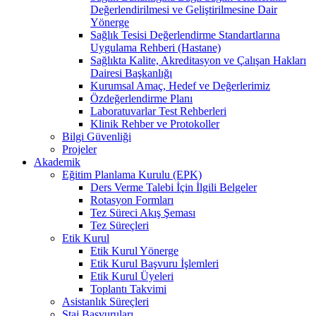
Değerlendirilmesi ve Geliştirilmesine Dair
Yönerge
Sağlık Tesisi Değerlendirme Standartlarına
Uygulama Rehberi (Hastane)
Sağlıkta Kalite, Akreditasyon ve Çalışan Hakları
Dairesi Başkanlığı
Kurumsal Amaç, Hedef ve Değerlerimiz
Özdeğerlendirme Planı
Laboratuvarlar Test Rehberleri
Klinik Rehber ve Protokoller
Bilgi Güvenliği
Projeler
Akademik
Eğitim Planlama Kurulu (EPK)
Ders Verme Talebi İçin İlgili Belgeler
Rotasyon Formları
Tez Süreci Akış Şeması
Tez Süreçleri
Etik Kurul
Etik Kurul Yönerge
Etik Kurul Başvuru İşlemleri
Etik Kurul Üyeleri
Toplantı Takvimi
Asistanlık Süreçleri
Staj Başvuruları