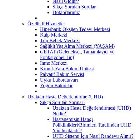
Nasıl Gidilir?
Sıkça Sorulan Sorular
Doktorlarımız
Özellikli Hizmetler
Hiperbarik Oksijen Tedavi Merkezi
Kalp Merkezi
Tüp Bebek Merkezi
Sağlıklı Yaş Alma Merkezi (YAŞAM)
GETAT (Geleneksel, Tamamlayıcı ve
Fonksiyonel Tıp)
İnme Merkezi
Kronik Yara Bakım Ünitesi
Palyatif Bakım Servisi
Uyku Laboratuvarı
Yoğun Bakımlar
Uzaktan Hasta Değerlendirme (UHD)
Sıkça Sorulan Sorular?
Uzaktan Hasta Değerlendirmesi (UHD)
Nedir?
Hastanemizin Hangi
Poliklinikleri/Birimleri Tarafından UHD
Yapılmaktadır?
UHD Sistemi İçin Nasıl Randevu Alınır?