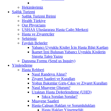
Hekimlerimiz
Sağlık Turizmi
Sağlık Turizmi Birimi
Health Türkiye
Our Physicians
USHAŞ Uluslararası Hasta Çağrı Merkezi
Hasta ve Ziyaretçiler
Şehirimiz
Faydalı Belgeler
Yabancı Uyruklu Kişiler İçin Hasta Bilgi Kartları
İkamet İzni Bulunan Yabancı Uyruklu Kişilerin
Sigorta Talep Yazısı
Danışma Formu (Send us Inquiry)
Yönlendirme
Hasta Rehberi
Nasıl Randevu Alınır?
Ziyaret Saatleri ve Kuralları
Yoğun Bakımlar Giriş-Çıkış ve Ziyaret Kuralları
Nasıl Muayene Olurum?
Uzaktan Hasta Değerlendirme (UHD)
Sıkça Sorulan Sorular?
Muayene Saatleri
Hasta-Çalışan Hakları ve Sorumlulukları
Hasta Hakları Yönetmeliği