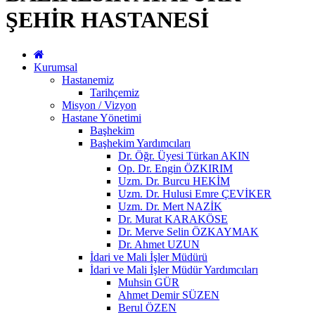
ŞEHİR HASTANESİ
Kurumsal
Hastanemiz
Tarihçemiz
Misyon / Vizyon
Hastane Yönetimi
Başhekim
Başhekim Yardımcıları
Dr. Öğr. Üyesi Türkan AKIN
Op. Dr. Engin ÖZKIRIM
Uzm. Dr. Burcu HEKİM
Uzm. Dr. Hulusi Emre ÇEVİKER
Uzm. Dr. Mert NAZİK
Dr. Murat KARAKÖSE
Dr. Merve Selin ÖZKAYMAK
Dr. Ahmet UZUN
İdari ve Mali İşler Müdürü
İdari ve Mali İşler Müdür Yardımcıları
Muhsin GÜR
Ahmet Demir SÜZEN
Berul ÖZEN