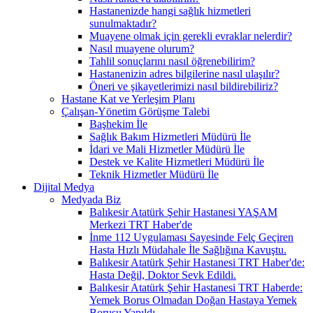
Hastanenizde hangi sağlık hizmetleri
sunulmaktadır?
Muayene olmak için gerekli evraklar nelerdir?
Nasıl muayene olurum?
Tahlil sonuçlarını nasıl öğrenebilirim?
Hastanenizin adres bilgilerine nasıl ulaşılır?
Öneri ve şikayetlerimizi nasıl bildirebiliriz?
Hastane Kat ve Yerleşim Planı
Çalışan-Yönetim Görüşme Talebi
Başhekim İle
Sağlık Bakım Hizmetleri Müdürü İle
İdari ve Mali Hizmetler Müdürü İle
Destek ve Kalite Hizmetleri Müdürü İle
Teknik Hizmetler Müdürü İle
Dijital Medya
Medyada Biz
Balıkesir Atatürk Şehir Hastanesi YAŞAM
Merkezi TRT Haber'de
İnme 112 Uygulaması Sayesinde Felç Geçiren
Hasta Hızlı Müdahale İle Sağlığına Kavuştu.
Balıkesir Atatürk Şehir Hastanesi TRT Haber'de:
Hasta Değil, Doktor Sevk Edildi.
Balıkesir Atatürk Şehir Hastanesi TRT Haberde:
Yemek Borus Olmadan Doğan Hastaya Yemek
Borusu Yapıldı.