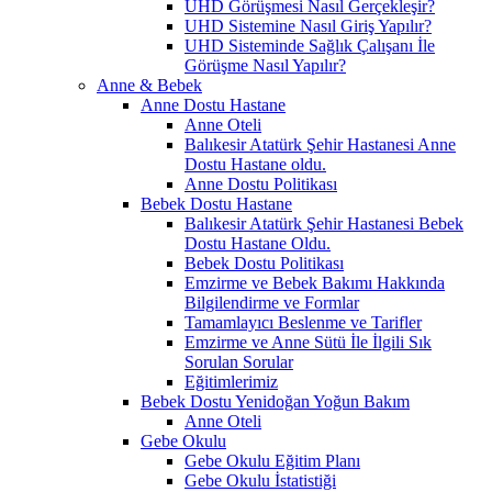
UHD Görüşmesi Nasıl Gerçekleşir?
UHD Sistemine Nasıl Giriş Yapılır?
UHD Sisteminde Sağlık Çalışanı İle
Görüşme Nasıl Yapılır?
Anne & Bebek
Anne Dostu Hastane
Anne Oteli
Balıkesir Atatürk Şehir Hastanesi Anne
Dostu Hastane oldu.
Anne Dostu Politikası
Bebek Dostu Hastane
Balıkesir Atatürk Şehir Hastanesi Bebek
Dostu Hastane Oldu.
Bebek Dostu Politikası
Emzirme ve Bebek Bakımı Hakkında
Bilgilendirme ve Formlar
Tamamlayıcı Beslenme ve Tarifler
Emzirme ve Anne Sütü İle İlgili Sık
Sorulan Sorular
Eğitimlerimiz
Bebek Dostu Yenidoğan Yoğun Bakım
Anne Oteli
Gebe Okulu
Gebe Okulu Eğitim Planı
Gebe Okulu İstatistiği