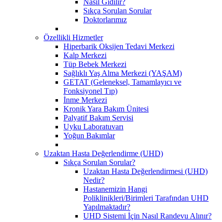
Nasıl Gidilir?
Sıkça Sorulan Sorular
Doktorlarımız
Özellikli Hizmetler
Hiperbarik Oksijen Tedavi Merkezi
Kalp Merkezi
Tüp Bebek Merkezi
Sağlıklı Yaş Alma Merkezi (YAŞAM)
GETAT (Geleneksel, Tamamlayıcı ve
Fonksiyonel Tıp)
İnme Merkezi
Kronik Yara Bakım Ünitesi
Palyatif Bakım Servisi
Uyku Laboratuvarı
Yoğun Bakımlar
Uzaktan Hasta Değerlendirme (UHD)
Sıkça Sorulan Sorular?
Uzaktan Hasta Değerlendirmesi (UHD)
Nedir?
Hastanemizin Hangi
Poliklinikleri/Birimleri Tarafından UHD
Yapılmaktadır?
UHD Sistemi İçin Nasıl Randevu Alınır?