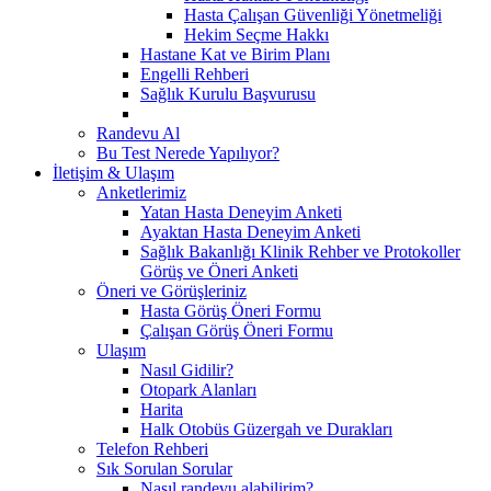
Hasta Çalışan Güvenliği Yönetmeliği
Hekim Seçme Hakkı
Hastane Kat ve Birim Planı
Engelli Rehberi
Sağlık Kurulu Başvurusu
Randevu Al
Bu Test Nerede Yapılıyor?
İletişim & Ulaşım
Anketlerimiz
Yatan Hasta Deneyim Anketi
Ayaktan Hasta Deneyim Anketi
Sağlık Bakanlığı Klinik Rehber ve Protokoller
Görüş ve Öneri Anketi
Öneri ve Görüşleriniz
Hasta Görüş Öneri Formu
Çalışan Görüş Öneri Formu
Ulaşım
Nasıl Gidilir?
Otopark Alanları
Harita
Halk Otobüs Güzergah ve Durakları
Telefon Rehberi
Sık Sorulan Sorular
Nasıl randevu alabilirim?