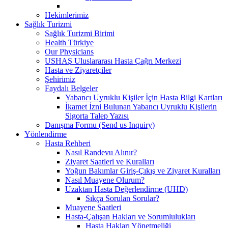
Hekimlerimiz
Sağlık Turizmi
Sağlık Turizmi Birimi
Health Türkiye
Our Physicians
USHAŞ Uluslararası Hasta Çağrı Merkezi
Hasta ve Ziyaretçiler
Şehirimiz
Faydalı Belgeler
Yabancı Uyruklu Kişiler İçin Hasta Bilgi Kartları
İkamet İzni Bulunan Yabancı Uyruklu Kişilerin
Sigorta Talep Yazısı
Danışma Formu (Send us Inquiry)
Yönlendirme
Hasta Rehberi
Nasıl Randevu Alınır?
Ziyaret Saatleri ve Kuralları
Yoğun Bakımlar Giriş-Çıkış ve Ziyaret Kuralları
Nasıl Muayene Olurum?
Uzaktan Hasta Değerlendirme (UHD)
Sıkça Sorulan Sorular?
Muayene Saatleri
Hasta-Çalışan Hakları ve Sorumlulukları
Hasta Hakları Yönetmeliği