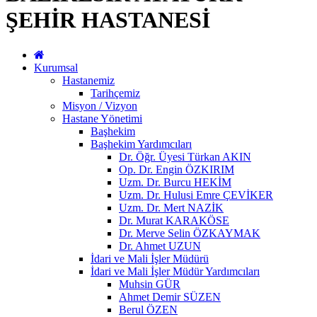
ŞEHİR HASTANESİ
Kurumsal
Hastanemiz
Tarihçemiz
Misyon / Vizyon
Hastane Yönetimi
Başhekim
Başhekim Yardımcıları
Dr. Öğr. Üyesi Türkan AKIN
Op. Dr. Engin ÖZKIRIM
Uzm. Dr. Burcu HEKİM
Uzm. Dr. Hulusi Emre ÇEVİKER
Uzm. Dr. Mert NAZİK
Dr. Murat KARAKÖSE
Dr. Merve Selin ÖZKAYMAK
Dr. Ahmet UZUN
İdari ve Mali İşler Müdürü
İdari ve Mali İşler Müdür Yardımcıları
Muhsin GÜR
Ahmet Demir SÜZEN
Berul ÖZEN