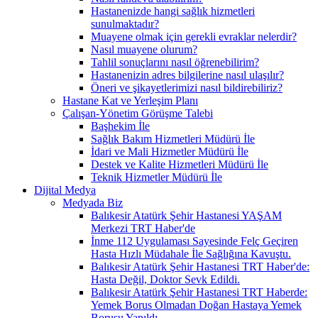
Hastanenizde hangi sağlık hizmetleri
sunulmaktadır?
Muayene olmak için gerekli evraklar nelerdir?
Nasıl muayene olurum?
Tahlil sonuçlarını nasıl öğrenebilirim?
Hastanenizin adres bilgilerine nasıl ulaşılır?
Öneri ve şikayetlerimizi nasıl bildirebiliriz?
Hastane Kat ve Yerleşim Planı
Çalışan-Yönetim Görüşme Talebi
Başhekim İle
Sağlık Bakım Hizmetleri Müdürü İle
İdari ve Mali Hizmetler Müdürü İle
Destek ve Kalite Hizmetleri Müdürü İle
Teknik Hizmetler Müdürü İle
Dijital Medya
Medyada Biz
Balıkesir Atatürk Şehir Hastanesi YAŞAM
Merkezi TRT Haber'de
İnme 112 Uygulaması Sayesinde Felç Geçiren
Hasta Hızlı Müdahale İle Sağlığına Kavuştu.
Balıkesir Atatürk Şehir Hastanesi TRT Haber'de:
Hasta Değil, Doktor Sevk Edildi.
Balıkesir Atatürk Şehir Hastanesi TRT Haberde:
Yemek Borus Olmadan Doğan Hastaya Yemek
Borusu Yapıldı.