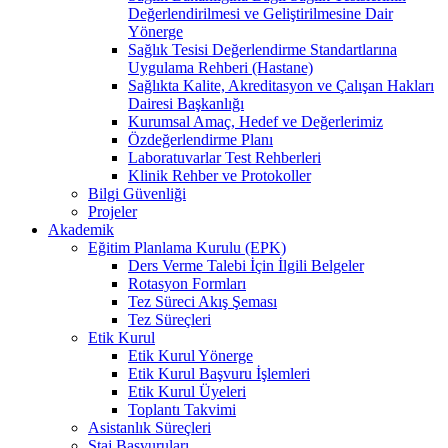
Değerlendirilmesi ve Geliştirilmesine Dair
Yönerge
Sağlık Tesisi Değerlendirme Standartlarına
Uygulama Rehberi (Hastane)
Sağlıkta Kalite, Akreditasyon ve Çalışan Hakları
Dairesi Başkanlığı
Kurumsal Amaç, Hedef ve Değerlerimiz
Özdeğerlendirme Planı
Laboratuvarlar Test Rehberleri
Klinik Rehber ve Protokoller
Bilgi Güvenliği
Projeler
Akademik
Eğitim Planlama Kurulu (EPK)
Ders Verme Talebi İçin İlgili Belgeler
Rotasyon Formları
Tez Süreci Akış Şeması
Tez Süreçleri
Etik Kurul
Etik Kurul Yönerge
Etik Kurul Başvuru İşlemleri
Etik Kurul Üyeleri
Toplantı Takvimi
Asistanlık Süreçleri
Staj Başvuruları