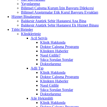
Yayınlarımız
Bilimsel Çalışma Kurum İzin Başvuru Dilekçesi
Bilimsel Araştırmalar Etik Kurul Başvuru Evrakları
Hizmet Binalarımız
Balıkesir Atatürk Şehir Hastanesi Ana Bina
Balıkesir Atatürk Şehir Hastanesi Ek Hizmet Binası
Tıbbi Birimler
Kliniklerimiz
Acil Servis
Klinik Hakkında
Doktor Çalışma Programı
Klinikten Haberler
Nasıl Gidilir?
Sıkça Sorulan Sorular
Doktorlarımız
Adli Tıp
Klinik Hakkında
Doktor Çalışma Programı
Klinikten Haberler
Nasıl Gidilir
Sıkça Sorulan Sorular
Doktorlarımız
Aile Hekimliği
Klinik Hakkında
Doktor Çalışma Programı