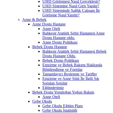
UHD Görüşmesi Nasıl Gerçekleşir?
UHD Sistemine Nasıl Giriş Yapılır?
UHD Sisteminde Sağlık Çalışanı İle
Görüşme Nasıl Yapılır?
Anne & Bebek
Anne Dostu Hastane
Anne Oteli
Balıkesir Atatürk Şehir Hastanesi Anne
Dostu Hastane oldu.
Anne Dostu Politikası
Bebek Dostu Hastane
Balıkesir Atatürk Şehir Hastanesi Bebek
Dostu Hastane Oldu.
Bebek Dostu Politikası
Emzirme ve Bebek Bakımı Hakkında
Bilgilendirme ve Formlar
Tamamlayıcı Beslenme ve Tarifler
Emzirme ve Anne Sütü İle İlgili Sık
Sorulan Sorular
Eğitimlerimiz
Bebek Dostu Yenidoğan Yoğun Bakım
Anne Oteli
Gebe Okulu
Gebe Okulu Eğitim Planı
Gebe Okulu İstatistiği