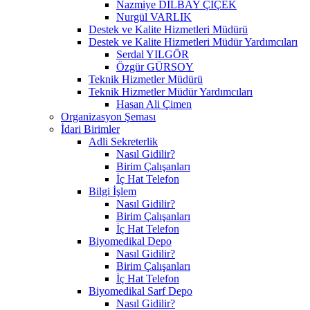
Nazmiye DİLBAY ÇİÇEK
Nurgül VARLIK
Destek ve Kalite Hizmetleri Müdürü
Destek ve Kalite Hizmetleri Müdür Yardımcıları
Serdal YILGÖR
Özgür GÜRSOY
Teknik Hizmetler Müdürü
Teknik Hizmetler Müdür Yardımcıları
Hasan Ali Çimen
Organizasyon Şeması
İdari Birimler
Adli Sekreterlik
Nasıl Gidilir?
Birim Çalışanları
İç Hat Telefon
Bilgi İşlem
Nasıl Gidilir?
Birim Çalışanları
İç Hat Telefon
Biyomedikal Depo
Nasıl Gidilir?
Birim Çalışanları
İç Hat Telefon
Biyomedikal Sarf Depo
Nasıl Gidilir?