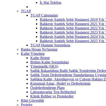
İç Hat Telefon
TGAP
TGAP Çalışmaları
Balıkesir Atatürk Şehir Hastanesi 2019 Yılı
Balıkesir Atatürk Şehir Hastanesi 2021 Yılı
Balıkesir Atatürk Şehir Hastanesi 2022 Yılı
Balıkesir Atatürk Şehir Hastanesi 2023 Yılı
Balıkesir Atatürk Şehir Hastanesi 2024 Yılı
Balıkesir Atatürk Şehir Hastanesi 2025 Yılı
TGAP Hastane Sorumlusu
Banka Hesap No'larımız
Kalite Yönetimi
Kalite Birimi
Bölüm Kalite Sorumluları
Yönetmelik (SKS)
Sağlık Bakanlığına Bağlı Sağlık Tesislerinin Değer
Sağlık Tesisi Değerlendirme Standartlarına Uygul
Sağlıkta Kalite, Akreditasyon ve Çalışan Hakları D
Kurumsal Amaç, Hedef ve Değerlerimiz
Özdeğerlendirme Planı
Laboratuvarlar Test Rehberleri
Klinik Rehber ve Protokoller
Bilgi Güvenliği
Projeler