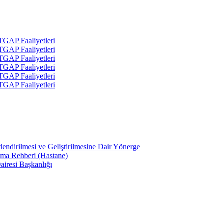
 TGAP Faaliyetleri
 TGAP Faaliyetleri
 TGAP Faaliyetleri
 TGAP Faaliyetleri
 TGAP Faaliyetleri
 TGAP Faaliyetleri
lendirilmesi ve Geliştirilmesine Dair Yönerge
ama Rehberi (Hastane)
airesi Başkanlığı