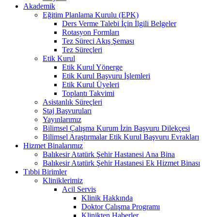
Akademik
Eğitim Planlama Kurulu (EPK)
Ders Verme Talebi İçin İlgili Belgeler
Rotasyon Formları
Tez Süreci Akış Şeması
Tez Süreçleri
Etik Kurul
Etik Kurul Yönerge
Etik Kurul Başvuru İşlemleri
Etik Kurul Üyeleri
Toplantı Takvimi
Asistanlık Süreçleri
Staj Başvuruları
Yayınlarımız
Bilimsel Çalışma Kurum İzin Başvuru Dilekçesi
Bilimsel Araştırmalar Etik Kurul Başvuru Evrakları
Hizmet Binalarımız
Balıkesir Atatürk Şehir Hastanesi Ana Bina
Balıkesir Atatürk Şehir Hastanesi Ek Hizmet Binası
Tıbbi Birimler
Kliniklerimiz
Acil Servis
Klinik Hakkında
Doktor Çalışma Programı
Klinikten Haberler