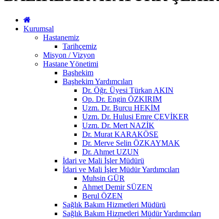
Kurumsal
Hastanemiz
Tarihçemiz
Misyon / Vizyon
Hastane Yönetimi
Başhekim
Başhekim Yardımcıları
Dr. Öğr. Üyesi Türkan AKIN
Op. Dr. Engin ÖZKIRIM
Uzm. Dr. Burcu HEKİM
Uzm. Dr. Hulusi Emre ÇEVİKER
Uzm. Dr. Mert NAZİK
Dr. Murat KARAKÖSE
Dr. Merve Selin ÖZKAYMAK
Dr. Ahmet UZUN
İdari ve Mali İşler Müdürü
İdari ve Mali İşler Müdür Yardımcıları
Muhsin GÜR
Ahmet Demir SÜZEN
Berul ÖZEN
Sağlık Bakım Hizmetleri Müdürü
Sağlık Bakım Hizmetleri Müdür Yardımcıları