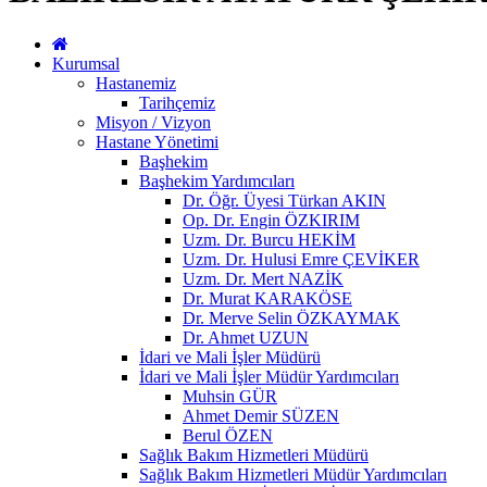
Kurumsal
Hastanemiz
Tarihçemiz
Misyon / Vizyon
Hastane Yönetimi
Başhekim
Başhekim Yardımcıları
Dr. Öğr. Üyesi Türkan AKIN
Op. Dr. Engin ÖZKIRIM
Uzm. Dr. Burcu HEKİM
Uzm. Dr. Hulusi Emre ÇEVİKER
Uzm. Dr. Mert NAZİK
Dr. Murat KARAKÖSE
Dr. Merve Selin ÖZKAYMAK
Dr. Ahmet UZUN
İdari ve Mali İşler Müdürü
İdari ve Mali İşler Müdür Yardımcıları
Muhsin GÜR
Ahmet Demir SÜZEN
Berul ÖZEN
Sağlık Bakım Hizmetleri Müdürü
Sağlık Bakım Hizmetleri Müdür Yardımcıları