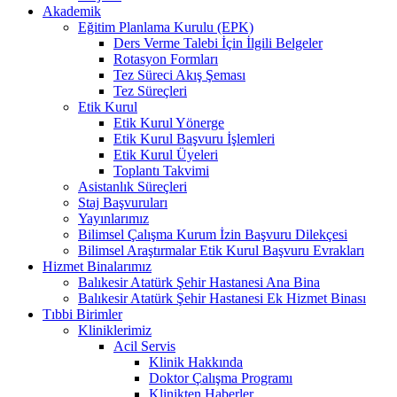
Akademik
Eğitim Planlama Kurulu (EPK)
Ders Verme Talebi İçin İlgili Belgeler
Rotasyon Formları
Tez Süreci Akış Şeması
Tez Süreçleri
Etik Kurul
Etik Kurul Yönerge
Etik Kurul Başvuru İşlemleri
Etik Kurul Üyeleri
Toplantı Takvimi
Asistanlık Süreçleri
Staj Başvuruları
Yayınlarımız
Bilimsel Çalışma Kurum İzin Başvuru Dilekçesi
Bilimsel Araştırmalar Etik Kurul Başvuru Evrakları
Hizmet Binalarımız
Balıkesir Atatürk Şehir Hastanesi Ana Bina
Balıkesir Atatürk Şehir Hastanesi Ek Hizmet Binası
Tıbbi Birimler
Kliniklerimiz
Acil Servis
Klinik Hakkında
Doktor Çalışma Programı
Klinikten Haberler