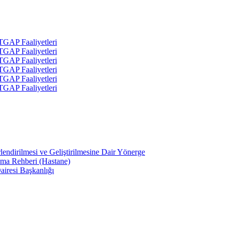
 TGAP Faaliyetleri
 TGAP Faaliyetleri
 TGAP Faaliyetleri
 TGAP Faaliyetleri
 TGAP Faaliyetleri
 TGAP Faaliyetleri
lendirilmesi ve Geliştirilmesine Dair Yönerge
ama Rehberi (Hastane)
airesi Başkanlığı