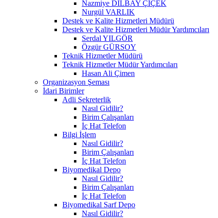
Nazmiye DİLBAY ÇİÇEK
Nurgül VARLIK
Destek ve Kalite Hizmetleri Müdürü
Destek ve Kalite Hizmetleri Müdür Yardımcıları
Serdal YILGÖR
Özgür GÜRSOY
Teknik Hizmetler Müdürü
Teknik Hizmetler Müdür Yardımcıları
Hasan Ali Çimen
Organizasyon Şeması
İdari Birimler
Adli Sekreterlik
Nasıl Gidilir?
Birim Çalışanları
İç Hat Telefon
Bilgi İşlem
Nasıl Gidilir?
Birim Çalışanları
İç Hat Telefon
Biyomedikal Depo
Nasıl Gidilir?
Birim Çalışanları
İç Hat Telefon
Biyomedikal Sarf Depo
Nasıl Gidilir?