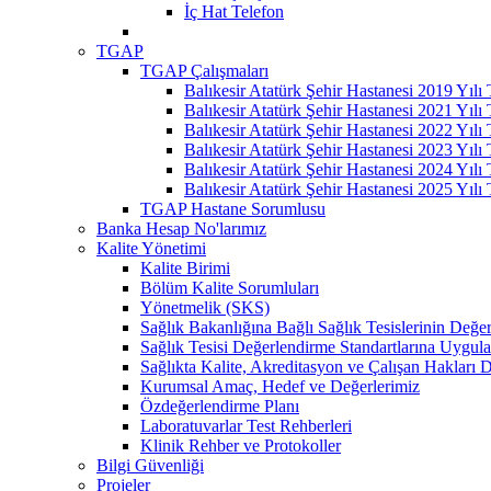
İç Hat Telefon
TGAP
TGAP Çalışmaları
Balıkesir Atatürk Şehir Hastanesi 2019 Yılı
Balıkesir Atatürk Şehir Hastanesi 2021 Yılı
Balıkesir Atatürk Şehir Hastanesi 2022 Yılı
Balıkesir Atatürk Şehir Hastanesi 2023 Yılı
Balıkesir Atatürk Şehir Hastanesi 2024 Yılı
Balıkesir Atatürk Şehir Hastanesi 2025 Yılı
TGAP Hastane Sorumlusu
Banka Hesap No'larımız
Kalite Yönetimi
Kalite Birimi
Bölüm Kalite Sorumluları
Yönetmelik (SKS)
Sağlık Bakanlığına Bağlı Sağlık Tesislerinin Değer
Sağlık Tesisi Değerlendirme Standartlarına Uygul
Sağlıkta Kalite, Akreditasyon ve Çalışan Hakları D
Kurumsal Amaç, Hedef ve Değerlerimiz
Özdeğerlendirme Planı
Laboratuvarlar Test Rehberleri
Klinik Rehber ve Protokoller
Bilgi Güvenliği
Projeler