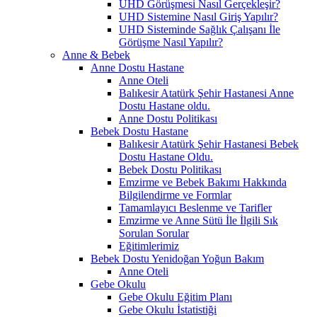
UHD Görüşmesi Nasıl Gerçekleşir?
UHD Sistemine Nasıl Giriş Yapılır?
UHD Sisteminde Sağlık Çalışanı İle
Görüşme Nasıl Yapılır?
Anne & Bebek
Anne Dostu Hastane
Anne Oteli
Balıkesir Atatürk Şehir Hastanesi Anne
Dostu Hastane oldu.
Anne Dostu Politikası
Bebek Dostu Hastane
Balıkesir Atatürk Şehir Hastanesi Bebek
Dostu Hastane Oldu.
Bebek Dostu Politikası
Emzirme ve Bebek Bakımı Hakkında
Bilgilendirme ve Formlar
Tamamlayıcı Beslenme ve Tarifler
Emzirme ve Anne Sütü İle İlgili Sık
Sorulan Sorular
Eğitimlerimiz
Bebek Dostu Yenidoğan Yoğun Bakım
Anne Oteli
Gebe Okulu
Gebe Okulu Eğitim Planı
Gebe Okulu İstatistiği