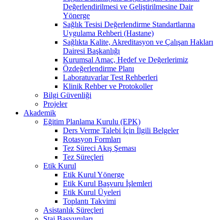
Değerlendirilmesi ve Geliştirilmesine Dair
Yönerge
Sağlık Tesisi Değerlendirme Standartlarına
Uygulama Rehberi (Hastane)
Sağlıkta Kalite, Akreditasyon ve Çalışan Hakları
Dairesi Başkanlığı
Kurumsal Amaç, Hedef ve Değerlerimiz
Özdeğerlendirme Planı
Laboratuvarlar Test Rehberleri
Klinik Rehber ve Protokoller
Bilgi Güvenliği
Projeler
Akademik
Eğitim Planlama Kurulu (EPK)
Ders Verme Talebi İçin İlgili Belgeler
Rotasyon Formları
Tez Süreci Akış Şeması
Tez Süreçleri
Etik Kurul
Etik Kurul Yönerge
Etik Kurul Başvuru İşlemleri
Etik Kurul Üyeleri
Toplantı Takvimi
Asistanlık Süreçleri
Staj Başvuruları