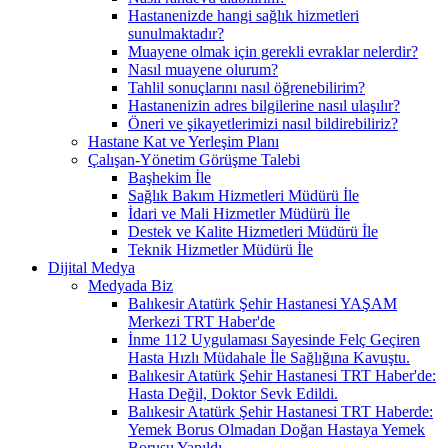
Hastanenizde hangi sağlık hizmetleri
sunulmaktadır?
Muayene olmak için gerekli evraklar nelerdir?
Nasıl muayene olurum?
Tahlil sonuçlarını nasıl öğrenebilirim?
Hastanenizin adres bilgilerine nasıl ulaşılır?
Öneri ve şikayetlerimizi nasıl bildirebiliriz?
Hastane Kat ve Yerleşim Planı
Çalışan-Yönetim Görüşme Talebi
Başhekim İle
Sağlık Bakım Hizmetleri Müdürü İle
İdari ve Mali Hizmetler Müdürü İle
Destek ve Kalite Hizmetleri Müdürü İle
Teknik Hizmetler Müdürü İle
Dijital Medya
Medyada Biz
Balıkesir Atatürk Şehir Hastanesi YAŞAM
Merkezi TRT Haber'de
İnme 112 Uygulaması Sayesinde Felç Geçiren
Hasta Hızlı Müdahale İle Sağlığına Kavuştu.
Balıkesir Atatürk Şehir Hastanesi TRT Haber'de:
Hasta Değil, Doktor Sevk Edildi.
Balıkesir Atatürk Şehir Hastanesi TRT Haberde:
Yemek Borus Olmadan Doğan Hastaya Yemek
Borusu Yapıldı.