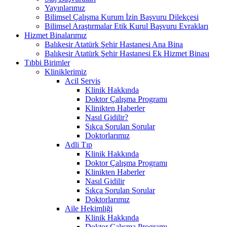
Yayınlarımız
Bilimsel Çalışma Kurum İzin Başvuru Dilekçesi
Bilimsel Araştırmalar Etik Kurul Başvuru Evrakları
Hizmet Binalarımız
Balıkesir Atatürk Şehir Hastanesi Ana Bina
Balıkesir Atatürk Şehir Hastanesi Ek Hizmet Binası
Tıbbi Birimler
Kliniklerimiz
Acil Servis
Klinik Hakkında
Doktor Çalışma Programı
Klinikten Haberler
Nasıl Gidilir?
Sıkça Sorulan Sorular
Doktorlarımız
Adli Tıp
Klinik Hakkında
Doktor Çalışma Programı
Klinikten Haberler
Nasıl Gidilir
Sıkça Sorulan Sorular
Doktorlarımız
Aile Hekimliği
Klinik Hakkında
Doktor Çalışma Programı