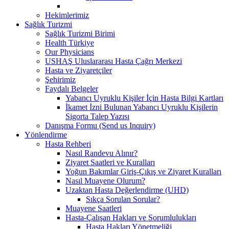
Hekimlerimiz
Sağlık Turizmi
Sağlık Turizmi Birimi
Health Türkiye
Our Physicians
USHAŞ Uluslararası Hasta Çağrı Merkezi
Hasta ve Ziyaretçiler
Şehirimiz
Faydalı Belgeler
Yabancı Uyruklu Kişiler İçin Hasta Bilgi Kartları
İkamet İzni Bulunan Yabancı Uyruklu Kişilerin
Sigorta Talep Yazısı
Danışma Formu (Send us Inquiry)
Yönlendirme
Hasta Rehberi
Nasıl Randevu Alınır?
Ziyaret Saatleri ve Kuralları
Yoğun Bakımlar Giriş-Çıkış ve Ziyaret Kuralları
Nasıl Muayene Olurum?
Uzaktan Hasta Değerlendirme (UHD)
Sıkça Sorulan Sorular?
Muayene Saatleri
Hasta-Çalışan Hakları ve Sorumlulukları
Hasta Hakları Yönetmeliği