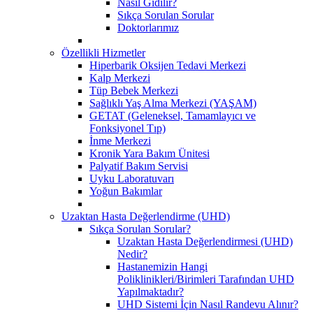
Nasıl Gidilir?
Sıkça Sorulan Sorular
Doktorlarımız
Özellikli Hizmetler
Hiperbarik Oksijen Tedavi Merkezi
Kalp Merkezi
Tüp Bebek Merkezi
Sağlıklı Yaş Alma Merkezi (YAŞAM)
GETAT (Geleneksel, Tamamlayıcı ve
Fonksiyonel Tıp)
İnme Merkezi
Kronik Yara Bakım Ünitesi
Palyatif Bakım Servisi
Uyku Laboratuvarı
Yoğun Bakımlar
Uzaktan Hasta Değerlendirme (UHD)
Sıkça Sorulan Sorular?
Uzaktan Hasta Değerlendirmesi (UHD)
Nedir?
Hastanemizin Hangi
Poliklinikleri/Birimleri Tarafından UHD
Yapılmaktadır?
UHD Sistemi İçin Nasıl Randevu Alınır?