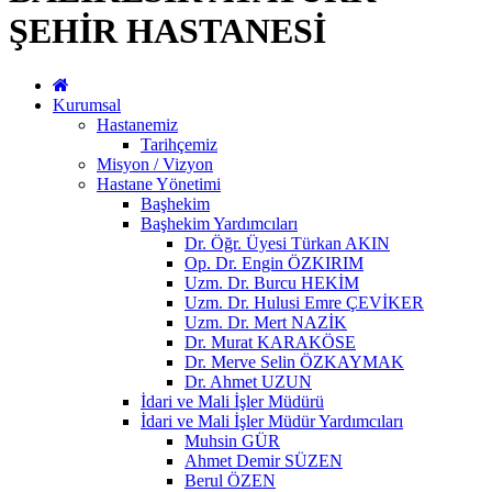
ŞEHİR HASTANESİ
Kurumsal
Hastanemiz
Tarihçemiz
Misyon / Vizyon
Hastane Yönetimi
Başhekim
Başhekim Yardımcıları
Dr. Öğr. Üyesi Türkan AKIN
Op. Dr. Engin ÖZKIRIM
Uzm. Dr. Burcu HEKİM
Uzm. Dr. Hulusi Emre ÇEVİKER
Uzm. Dr. Mert NAZİK
Dr. Murat KARAKÖSE
Dr. Merve Selin ÖZKAYMAK
Dr. Ahmet UZUN
İdari ve Mali İşler Müdürü
İdari ve Mali İşler Müdür Yardımcıları
Muhsin GÜR
Ahmet Demir SÜZEN
Berul ÖZEN