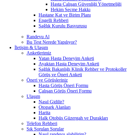
Hasta Çalışan Güvenliği Yönetmeliği
Hekim Seçme Hakkı
Hastane Kat ve Birim Planı
Engelli Rehberi
Sağlık Kurulu Başvurusu
Randevu Al
Bu Test Nerede Yapılıyor?
İletişim & Ulaşım
Anketlerimiz
Yatan Hasta Deneyim Anketi
Ayaktan Hasta Deneyim Anketi
Sağlık Bakanlığı Klinik Rehber ve Protokoller
Görüş ve Öneri Anketi
Öneri ve Görüşleriniz
Hasta Görüş Öneri Formu
Çalışan Görüş Öneri Formu
Ulaşım
Nasıl Gidilir?
Otopark Alanları
Harita
Halk Otobüs Güzergah ve Durakları
Telefon Rehberi
Sık Sorulan Sorular
Nasıl randevu alabilirim?