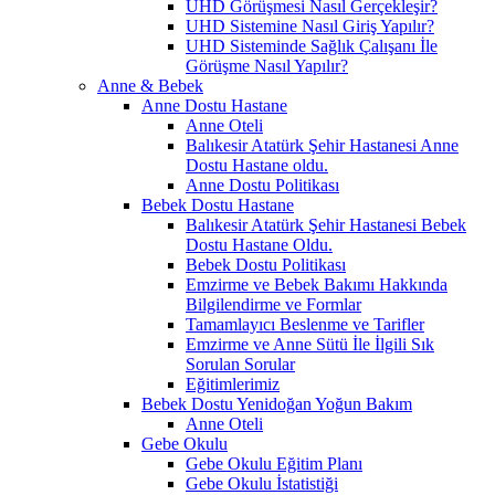
UHD Görüşmesi Nasıl Gerçekleşir?
UHD Sistemine Nasıl Giriş Yapılır?
UHD Sisteminde Sağlık Çalışanı İle
Görüşme Nasıl Yapılır?
Anne & Bebek
Anne Dostu Hastane
Anne Oteli
Balıkesir Atatürk Şehir Hastanesi Anne
Dostu Hastane oldu.
Anne Dostu Politikası
Bebek Dostu Hastane
Balıkesir Atatürk Şehir Hastanesi Bebek
Dostu Hastane Oldu.
Bebek Dostu Politikası
Emzirme ve Bebek Bakımı Hakkında
Bilgilendirme ve Formlar
Tamamlayıcı Beslenme ve Tarifler
Emzirme ve Anne Sütü İle İlgili Sık
Sorulan Sorular
Eğitimlerimiz
Bebek Dostu Yenidoğan Yoğun Bakım
Anne Oteli
Gebe Okulu
Gebe Okulu Eğitim Planı
Gebe Okulu İstatistiği