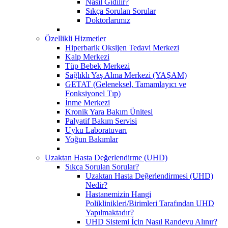
Nasıl Gidilir?
Sıkça Sorulan Sorular
Doktorlarımız
Özellikli Hizmetler
Hiperbarik Oksijen Tedavi Merkezi
Kalp Merkezi
Tüp Bebek Merkezi
Sağlıklı Yaş Alma Merkezi (YAŞAM)
GETAT (Geleneksel, Tamamlayıcı ve
Fonksiyonel Tıp)
İnme Merkezi
Kronik Yara Bakım Ünitesi
Palyatif Bakım Servisi
Uyku Laboratuvarı
Yoğun Bakımlar
Uzaktan Hasta Değerlendirme (UHD)
Sıkça Sorulan Sorular?
Uzaktan Hasta Değerlendirmesi (UHD)
Nedir?
Hastanemizin Hangi
Poliklinikleri/Birimleri Tarafından UHD
Yapılmaktadır?
UHD Sistemi İçin Nasıl Randevu Alınır?