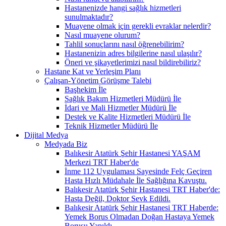
Hastanenizde hangi sağlık hizmetleri
sunulmaktadır?
Muayene olmak için gerekli evraklar nelerdir?
Nasıl muayene olurum?
Tahlil sonuçlarını nasıl öğrenebilirim?
Hastanenizin adres bilgilerine nasıl ulaşılır?
Öneri ve şikayetlerimizi nasıl bildirebiliriz?
Hastane Kat ve Yerleşim Planı
Çalışan-Yönetim Görüşme Talebi
Başhekim İle
Sağlık Bakım Hizmetleri Müdürü İle
İdari ve Mali Hizmetler Müdürü İle
Destek ve Kalite Hizmetleri Müdürü İle
Teknik Hizmetler Müdürü İle
Dijital Medya
Medyada Biz
Balıkesir Atatürk Şehir Hastanesi YAŞAM
Merkezi TRT Haber'de
İnme 112 Uygulaması Sayesinde Felç Geçiren
Hasta Hızlı Müdahale İle Sağlığına Kavuştu.
Balıkesir Atatürk Şehir Hastanesi TRT Haber'de:
Hasta Değil, Doktor Sevk Edildi.
Balıkesir Atatürk Şehir Hastanesi TRT Haberde:
Yemek Borus Olmadan Doğan Hastaya Yemek
Borusu Yapıldı.