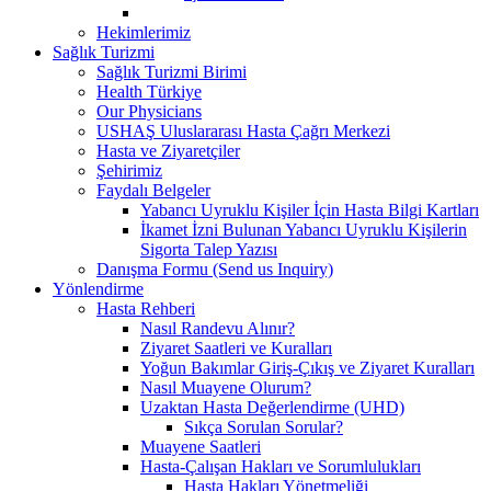
Hekimlerimiz
Sağlık Turizmi
Sağlık Turizmi Birimi
Health Türkiye
Our Physicians
USHAŞ Uluslararası Hasta Çağrı Merkezi
Hasta ve Ziyaretçiler
Şehirimiz
Faydalı Belgeler
Yabancı Uyruklu Kişiler İçin Hasta Bilgi Kartları
İkamet İzni Bulunan Yabancı Uyruklu Kişilerin
Sigorta Talep Yazısı
Danışma Formu (Send us Inquiry)
Yönlendirme
Hasta Rehberi
Nasıl Randevu Alınır?
Ziyaret Saatleri ve Kuralları
Yoğun Bakımlar Giriş-Çıkış ve Ziyaret Kuralları
Nasıl Muayene Olurum?
Uzaktan Hasta Değerlendirme (UHD)
Sıkça Sorulan Sorular?
Muayene Saatleri
Hasta-Çalışan Hakları ve Sorumlulukları
Hasta Hakları Yönetmeliği