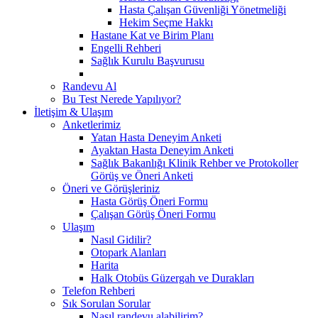
Hasta Çalışan Güvenliği Yönetmeliği
Hekim Seçme Hakkı
Hastane Kat ve Birim Planı
Engelli Rehberi
Sağlık Kurulu Başvurusu
Randevu Al
Bu Test Nerede Yapılıyor?
İletişim & Ulaşım
Anketlerimiz
Yatan Hasta Deneyim Anketi
Ayaktan Hasta Deneyim Anketi
Sağlık Bakanlığı Klinik Rehber ve Protokoller
Görüş ve Öneri Anketi
Öneri ve Görüşleriniz
Hasta Görüş Öneri Formu
Çalışan Görüş Öneri Formu
Ulaşım
Nasıl Gidilir?
Otopark Alanları
Harita
Halk Otobüs Güzergah ve Durakları
Telefon Rehberi
Sık Sorulan Sorular
Nasıl randevu alabilirim?