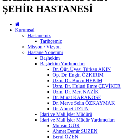
ŞEHİR HASTANESİ
Kurumsal
Hastanemiz
Tarihçemiz
Misyon / Vizyon
Hastane Yönetimi
Başhekim
Başhekim Yardımcıları
Dr. Öğr. Üyesi Türkan AKIN
Op. Dr. Engin ÖZKIRIM
Uzm. Dr. Burcu HEKİM
Uzm. Dr. Hulusi Emre ÇEVİKER
Uzm. Dr. Mert NAZİK
Dr. Murat KARAKÖSE
Dr. Merve Selin ÖZKAYMAK
Dr. Ahmet UZUN
İdari ve Mali İşler Müdürü
İdari ve Mali İşler Müdür Yardımcıları
Muhsin GÜR
Ahmet Demir SÜZEN
Berul ÖZEN