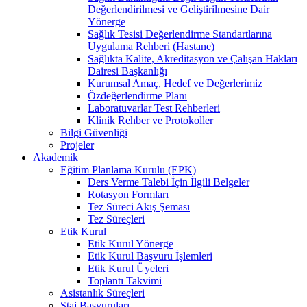
Değerlendirilmesi ve Geliştirilmesine Dair
Yönerge
Sağlık Tesisi Değerlendirme Standartlarına
Uygulama Rehberi (Hastane)
Sağlıkta Kalite, Akreditasyon ve Çalışan Hakları
Dairesi Başkanlığı
Kurumsal Amaç, Hedef ve Değerlerimiz
Özdeğerlendirme Planı
Laboratuvarlar Test Rehberleri
Klinik Rehber ve Protokoller
Bilgi Güvenliği
Projeler
Akademik
Eğitim Planlama Kurulu (EPK)
Ders Verme Talebi İçin İlgili Belgeler
Rotasyon Formları
Tez Süreci Akış Şeması
Tez Süreçleri
Etik Kurul
Etik Kurul Yönerge
Etik Kurul Başvuru İşlemleri
Etik Kurul Üyeleri
Toplantı Takvimi
Asistanlık Süreçleri
Staj Başvuruları