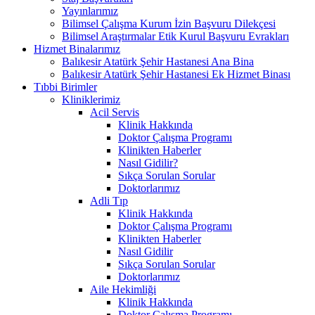
Yayınlarımız
Bilimsel Çalışma Kurum İzin Başvuru Dilekçesi
Bilimsel Araştırmalar Etik Kurul Başvuru Evrakları
Hizmet Binalarımız
Balıkesir Atatürk Şehir Hastanesi Ana Bina
Balıkesir Atatürk Şehir Hastanesi Ek Hizmet Binası
Tıbbi Birimler
Kliniklerimiz
Acil Servis
Klinik Hakkında
Doktor Çalışma Programı
Klinikten Haberler
Nasıl Gidilir?
Sıkça Sorulan Sorular
Doktorlarımız
Adli Tıp
Klinik Hakkında
Doktor Çalışma Programı
Klinikten Haberler
Nasıl Gidilir
Sıkça Sorulan Sorular
Doktorlarımız
Aile Hekimliği
Klinik Hakkında
Doktor Çalışma Programı