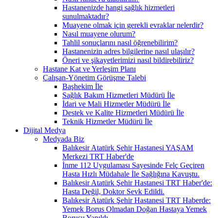
Hastanenizde hangi sağlık hizmetleri
sunulmaktadır?
Muayene olmak için gerekli evraklar nelerdir?
Nasıl muayene olurum?
Tahlil sonuçlarını nasıl öğrenebilirim?
Hastanenizin adres bilgilerine nasıl ulaşılır?
Öneri ve şikayetlerimizi nasıl bildirebiliriz?
Hastane Kat ve Yerleşim Planı
Çalışan-Yönetim Görüşme Talebi
Başhekim İle
Sağlık Bakım Hizmetleri Müdürü İle
İdari ve Mali Hizmetler Müdürü İle
Destek ve Kalite Hizmetleri Müdürü İle
Teknik Hizmetler Müdürü İle
Dijital Medya
Medyada Biz
Balıkesir Atatürk Şehir Hastanesi YAŞAM
Merkezi TRT Haber'de
İnme 112 Uygulaması Sayesinde Felç Geçiren
Hasta Hızlı Müdahale İle Sağlığına Kavuştu.
Balıkesir Atatürk Şehir Hastanesi TRT Haber'de:
Hasta Değil, Doktor Sevk Edildi.
Balıkesir Atatürk Şehir Hastanesi TRT Haberde:
Yemek Borus Olmadan Doğan Hastaya Yemek
Borusu Yapıldı.