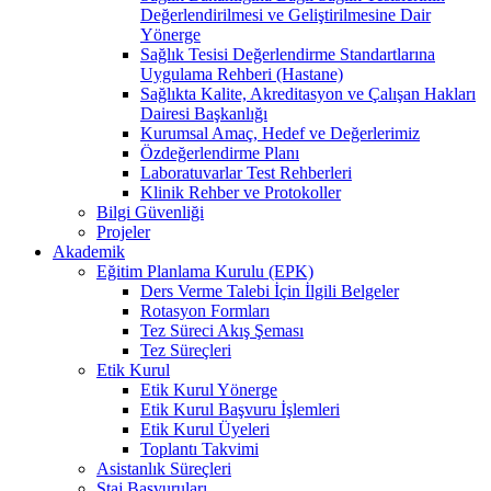
Değerlendirilmesi ve Geliştirilmesine Dair
Yönerge
Sağlık Tesisi Değerlendirme Standartlarına
Uygulama Rehberi (Hastane)
Sağlıkta Kalite, Akreditasyon ve Çalışan Hakları
Dairesi Başkanlığı
Kurumsal Amaç, Hedef ve Değerlerimiz
Özdeğerlendirme Planı
Laboratuvarlar Test Rehberleri
Klinik Rehber ve Protokoller
Bilgi Güvenliği
Projeler
Akademik
Eğitim Planlama Kurulu (EPK)
Ders Verme Talebi İçin İlgili Belgeler
Rotasyon Formları
Tez Süreci Akış Şeması
Tez Süreçleri
Etik Kurul
Etik Kurul Yönerge
Etik Kurul Başvuru İşlemleri
Etik Kurul Üyeleri
Toplantı Takvimi
Asistanlık Süreçleri
Staj Başvuruları