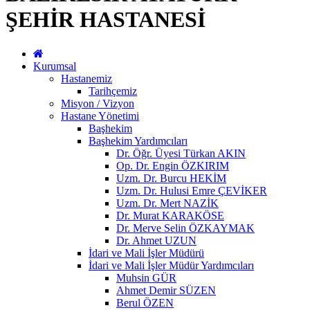
ŞEHİR HASTANESİ
Kurumsal
Hastanemiz
Tarihçemiz
Misyon / Vizyon
Hastane Yönetimi
Başhekim
Başhekim Yardımcıları
Dr. Öğr. Üyesi Türkan AKIN
Op. Dr. Engin ÖZKIRIM
Uzm. Dr. Burcu HEKİM
Uzm. Dr. Hulusi Emre ÇEVİKER
Uzm. Dr. Mert NAZİK
Dr. Murat KARAKÖSE
Dr. Merve Selin ÖZKAYMAK
Dr. Ahmet UZUN
İdari ve Mali İşler Müdürü
İdari ve Mali İşler Müdür Yardımcıları
Muhsin GÜR
Ahmet Demir SÜZEN
Berul ÖZEN