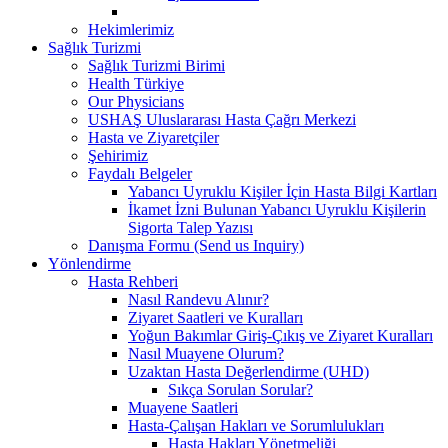
Hekimlerimiz
Sağlık Turizmi
Sağlık Turizmi Birimi
Health Türkiye
Our Physicians
USHAŞ Uluslararası Hasta Çağrı Merkezi
Hasta ve Ziyaretçiler
Şehirimiz
Faydalı Belgeler
Yabancı Uyruklu Kişiler İçin Hasta Bilgi Kartları
İkamet İzni Bulunan Yabancı Uyruklu Kişilerin
Sigorta Talep Yazısı
Danışma Formu (Send us Inquiry)
Yönlendirme
Hasta Rehberi
Nasıl Randevu Alınır?
Ziyaret Saatleri ve Kuralları
Yoğun Bakımlar Giriş-Çıkış ve Ziyaret Kuralları
Nasıl Muayene Olurum?
Uzaktan Hasta Değerlendirme (UHD)
Sıkça Sorulan Sorular?
Muayene Saatleri
Hasta-Çalışan Hakları ve Sorumlulukları
Hasta Hakları Yönetmeliği