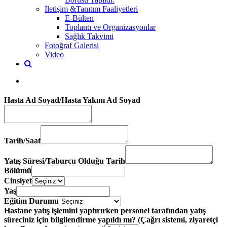
İletişim &Tanıtım Faaliyetleri
E-Bülten
Toplantı ve Organizasyonlar
Sağlık Takvimi
Fotoğraf Galerisi
Video
Hasta Ad Soyad/Hasta Yakını Ad Soyad
Tarih/Saat
Yatış Süresi/Taburcu Olduğu Tarih
Bölümü
Cinsiyet
Yaş
Eğitim Durumu
Hastane yatış işlemini yaptırırken personel tarafından yatış
süreciniz için bilgilendirme yapıldı mı? (Çağrı sistemi, ziyaretçi