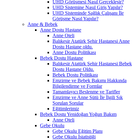
UHD Görüşmesi Nasıl Gerçekleşir?
UHD Sistemine Nasıl Giriş Yapılır?
UHD Sisteminde Sağlık Çalışanı İle
Görüşme Nasıl Yapılır?
Anne & Bebek
Anne Dostu Hastane
Anne Oteli
Balıkesir Atatürk Şehir Hastanesi Anne
Dostu Hastane oldu.
Anne Dostu Politikası
Bebek Dostu Hastane
Balıkesir Atatürk Şehir Hastanesi Bebek
Dostu Hastane Oldu.
Bebek Dostu Politikası
Emzirme ve Bebek Bakımı Hakkında
Bilgilendirme ve Formlar
Tamamlayıcı Beslenme ve Tarifler
Emzirme ve Anne Sütü İle İlgili Sık
Sorulan Sorular
Eğitimlerimiz
Bebek Dostu Yenidoğan Yoğun Bakım
Anne Oteli
Gebe Okulu
Gebe Okulu Eğitim Planı
Gebe Okulu İstatistiği