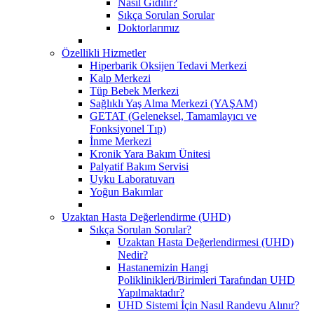
Nasıl Gidilir?
Sıkça Sorulan Sorular
Doktorlarımız
Özellikli Hizmetler
Hiperbarik Oksijen Tedavi Merkezi
Kalp Merkezi
Tüp Bebek Merkezi
Sağlıklı Yaş Alma Merkezi (YAŞAM)
GETAT (Geleneksel, Tamamlayıcı ve
Fonksiyonel Tıp)
İnme Merkezi
Kronik Yara Bakım Ünitesi
Palyatif Bakım Servisi
Uyku Laboratuvarı
Yoğun Bakımlar
Uzaktan Hasta Değerlendirme (UHD)
Sıkça Sorulan Sorular?
Uzaktan Hasta Değerlendirmesi (UHD)
Nedir?
Hastanemizin Hangi
Poliklinikleri/Birimleri Tarafından UHD
Yapılmaktadır?
UHD Sistemi İçin Nasıl Randevu Alınır?