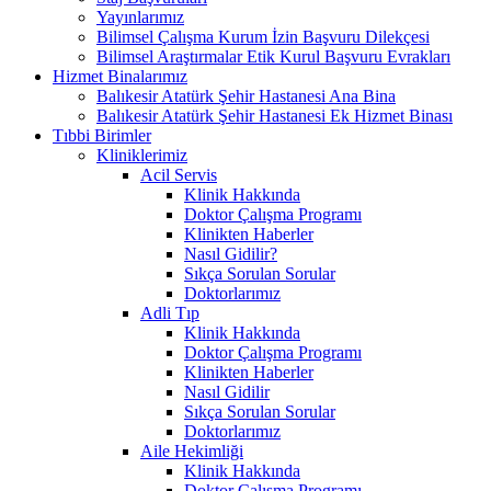
Yayınlarımız
Bilimsel Çalışma Kurum İzin Başvuru Dilekçesi
Bilimsel Araştırmalar Etik Kurul Başvuru Evrakları
Hizmet Binalarımız
Balıkesir Atatürk Şehir Hastanesi Ana Bina
Balıkesir Atatürk Şehir Hastanesi Ek Hizmet Binası
Tıbbi Birimler
Kliniklerimiz
Acil Servis
Klinik Hakkında
Doktor Çalışma Programı
Klinikten Haberler
Nasıl Gidilir?
Sıkça Sorulan Sorular
Doktorlarımız
Adli Tıp
Klinik Hakkında
Doktor Çalışma Programı
Klinikten Haberler
Nasıl Gidilir
Sıkça Sorulan Sorular
Doktorlarımız
Aile Hekimliği
Klinik Hakkında
Doktor Çalışma Programı