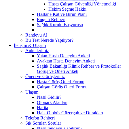
Hasta Çalışan Güvenliği Yönetmeliği
Hekim Seçme Hakkı
Hastane Kat ve Birim Planı
Engelli Rehberi
Sağlık Kurulu Başvurusu
Randevu Al
Bu Test Nerede Yapılıyor?
İletişim & Ulaşım
Anketlerimiz
Yatan Hasta Deneyim Anketi
Ayaktan Hasta Deneyim Anketi
Sağlık Bakanlığı Klinik Rehber ve Protokoller
Görüş ve Öneri Anketi
Öneri ve Görüşleriniz
Hasta Görüş Öneri Formu
Çalışan Görüş Öneri Formu
Ulaşım
Nasıl Gidilir?
Otopark Alanları
Harita
Halk Otobüs Güzergah ve Durakları
Telefon Rehberi
Sık Sorulan Sorular
Nasıl randevu alabilirim?